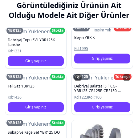
Görüntülediğiniz Ürünün Ait
Olduğu Modele Ait Diğer Ürünler
YBR125
Tükendi
Resim Yok
YBR125
Stokta
Resim Yüklenemedi
Beyin YBR K
Debriyaj Topu 5VL YBR125K
Jianshe
Kd:
1995
Kd:
1231
Giriş yapınız
Giriş yapınız
YBR125
Stokta
YBR125
Tükendi
Resim Yüklenemedi
Resim Yüklenemedi
Tel Gaz YBR125
Debriyaj Balatasi 5 li CG-
YBR125-CB125E-CBF150-
Titan125
Kd:
1436
Kd:
1223
Koli:
100
Giriş yapınız
Giriş yapınız
YBR125
Stokta
Resim Yüklenemedi
Subap ve Keçe Set YBR125 DQ