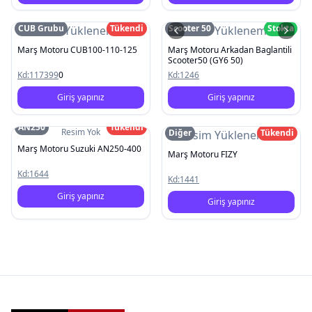
CUB Grubu
Tükendi
Scooter 50
Stokta
Resim Yüklenemedi
Resim Yüklenemedi
Marş Motoru CUB100-110-125
Marş Motoru Arkadan Baglantili
Scooter50 (GY6 50)
Kd:
117399
0
Kd:
1246
Giriş yapınız
Giriş yapınız
AN250
Tükendi
Resim Yok
Diğer
Tükendi
Resim Yüklenemedi
Marş Motoru Suzuki AN250-400
Marş Motoru FIZY
Kd:
1644
Kd:
1441
Giriş yapınız
Giriş yapınız