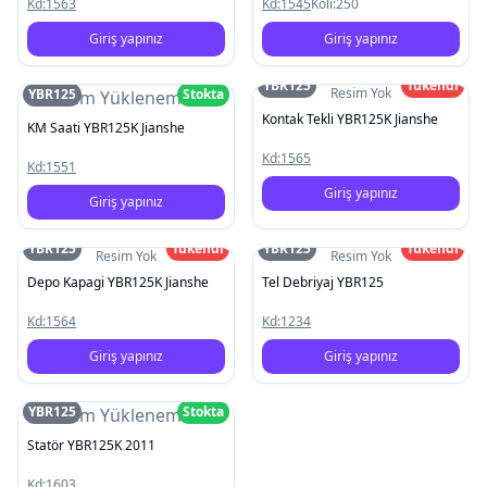
Kd:
1563
Kd:
1545
Koli:
250
Giriş yapınız
Giriş yapınız
YBR125
Tükendi
Resim Yok
YBR125
Stokta
Resim Yüklenemedi
Kontak Tekli YBR125K Jianshe
KM Saati YBR125K Jianshe
Kd:
1565
Kd:
1551
Giriş yapınız
Giriş yapınız
YBR125
Tükendi
YBR125
Tükendi
Resim Yok
Resim Yok
Depo Kapagi YBR125K Jianshe
Tel Debriyaj YBR125
Kd:
1564
Kd:
1234
Giriş yapınız
Giriş yapınız
YBR125
Stokta
Resim Yüklenemedi
Statör YBR125K 2011
Kd:
1603