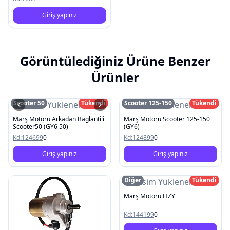
Giriş yapınız
Görüntülediğiniz Ürüne Benzer
Ürünler
Scooter 50
Tükendi
Scooter 125-150
Tükendi
Resim Yüklenemedi
Resim Yüklenemedi
Marş Motoru Arkadan Baglantili
Marş Motoru Scooter 125-150
Scooter50 (GY6 50)
(GY6)
Kd:
124699
0
Kd:
124899
0
Giriş yapınız
Giriş yapınız
Diğer
Tükendi
Resim Yüklenemedi
Marş Motoru FIZY
Kd:
144199
0