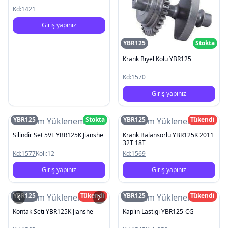
Kd:
1421
Giriş yapınız
YBR125
Stokta
Krank Biyel Kolu YBR125
Kd:
1570
Giriş yapınız
YBR125
Stokta
YBR125
Tükendi
Resim Yüklenemedi
Resim Yüklenemedi
Silindir Set 5VL YBR125K Jianshe
Krank Balansörlü YBR125K 2011
32T 18T
Kd:
1577
Koli:
12
Kd:
1569
Giriş yapınız
Giriş yapınız
YBR125
Tükendi
YBR125
Tükendi
Resim Yüklenemedi
Resim Yüklenemedi
Kontak Seti YBR125K Jianshe
Kaplin Lastigi YBR125-CG