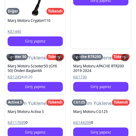
Giriş yapınız
Diğer
Tükendi
Marş Motoru Crypton110
Kd:
1440
Giriş yapınız
Scooter 50
Tükendi
Apache RTR200
Tükendi
Resim Yüklenemedi
Resim Yüklenemedi
Marş Motoru Scooter50 (GY6
Marş Motoru APACHE RTR200
50) Önden Baglantili
2019-2024
Kd:
1245
Koli:
20
Kd:
1730
Giriş yapınız
Giriş yapınız
Activa S
Tükendi
CG125
Tükendi
Resim Yüklenemedi
Resim Yüklenemedi
Marş Motoru Activa S
Marş Motoru CG125
Kd:
117699
0
Kd:
144299
0
Giriş yapınız
Giriş yapınız