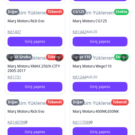
Diğer
Tükendi
CG125
Stokta
Resim Yüklenemedi
Resim Yüklenemedi
Marş Motoru Rx3i Evo
Marş Motoru CG125
Kd:
1407
Kd:
1442
Koli:
20
Giriş yapınız
Giriş yapınız
XMAX Grubu
Tükendi
Wego 110
Stokta
Resim Yüklenemedi
Resim Yüklenemedi
Marş Motoru XMAX 250/X-CITY
Marş Motoru Wego110
2005-2017
Kd:
1731
Kd:
1244
Koli:
20
Giriş yapınız
Giriş yapınız
Diğer
Tükendi
Diğer
Tükendi
Resim Yüklenemedi
Resim Yüklenemedi
Marş Motoru Rx3i Evo
Marş Motoru 400NK,650NK
Kd:
140799
0
Kd:
117599
0
Giriş yapınız
Giriş yapınız