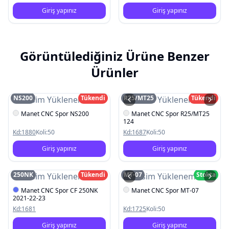
Giriş yapınız
Giriş yapınız
Görüntülediğiniz Ürüne Benzer
Ürünler
NS200
Tükendi
R25/MT25
Tükendi
Resim Yüklenemedi
Resim Yüklenemedi
Manet CNC Spor NS200
Manet CNC Spor R25/MT25
124
Kd:
1880
Koli:
50
Kd:
1687
Koli:
50
Giriş yapınız
Giriş yapınız
250NK
Tükendi
MT-07
Stokta
Resim Yüklenemedi
Resim Yüklenemedi
Manet CNC Spor CF 250NK
Manet CNC Spor MT-07
2021-22-23
Kd:
1681
Kd:
1725
Koli:
50
Giriş yapınız
Giriş yapınız