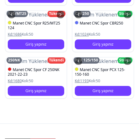
R25/MT25
Tükendi
CBR250
Stokta
Resim Yüklenemedi
Resim Yüklenemedi
Manet CNC Spor R25/MT25
Manet CNC Spor CBR250
124
Kd:
1686
Koli:
50
Kd:
1024
Koli:
50
Giriş yapınız
Giriş yapınız
250NK
Tükendi
PCX 125/150
Stokta
Resim Yüklenemedi
Resim Yüklenemedi
Manet CNC Spor CF 250NK
Manet CNC Spor PCX 125-
2021-22-23
150-160
Kd:
1680
Koli:
50
Kd:
1193
Koli:
50
Giriş yapınız
Giriş yapınız