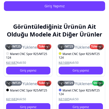
Giriş Yapınız
Görüntülediğiniz Ürünün Ait
Olduğu Modele Ait Diğer Ürünler
R25/MT25
Tükendi
R25/MT25
Tükendi
Resim Yüklenemedi
Resim Yüklenemedi
Manet CNC Spor R25/MT25
Manet CNC Spor R25/MT25
124
124
Kd:
1687
Koli:
50
Kd:
1686
Koli:
50
Giriş yapınız
Giriş yapınız
R25/MT25
Tükendi
R25/MT25
Stokta
Resim Yüklenemedi
Resim Yüklenemedi
Manet CNC Spor R25/MT25
Manet CNC Spor R25/MT25
124
Kd:
1683
Koli:
50
Kd:
1685
Koli:
50
Giriş yapınız
Giriş yapınız