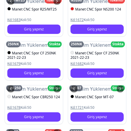
R25/MT25
Tükendi
NS200
Tükendi
Resim Yüklenemedi
Resim Yüklenemedi
Manet CNC Spor R25/MT25
Manet CNC Spor NS200 124
Kd:
1683
Koli:
50
Kd:
1672
Koli:
50
Giriş yapınız
Giriş yapınız
250NK
Stokta
250NK
Stokta
Resim Yüklenemedi
Resim Yüklenemedi
Manet CNC Spor CF 250NK
Manet CNC Spor CF 250NK
2021-22-23
2021-22-23
Kd:
1679
Koli:
50
Kd:
1682
Koli:
50
Giriş yapınız
Giriş yapınız
CBR250
Stokta
MT-07
Stokta
Resim Yüklenemedi
Resim Yüklenemedi
Manet CNC Spor CBR250 124
Manet CNC Spor MT-07
Kd:
1678
Koli:
50
Kd:
1721
Koli:
50
Giriş yapınız
Giriş yapınız