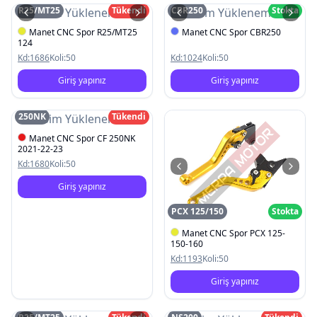
R25/MT25
Tükendi
CBR250
Stokta
Resim Yüklenemedi
Resim Yüklenemedi
Manet CNC Spor R25/MT25
Manet CNC Spor CBR250
124
Kd:
1686
Koli:
50
Kd:
1024
Koli:
50
Giriş yapınız
Giriş yapınız
250NK
Tükendi
Resim Yüklenemedi
Manet CNC Spor CF 250NK
2021-22-23
Kd:
1680
Koli:
50
Giriş yapınız
PCX 125/150
Stokta
Manet CNC Spor PCX 125-
150-160
Kd:
1193
Koli:
50
Giriş yapınız