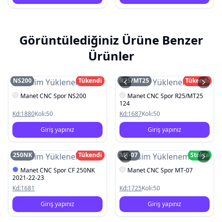
Görüntülediğiniz Ürüne Benzer
Ürünler
NS200
Tükendi
R25/MT25
Tükendi
Resim Yüklenemedi
Resim Yüklenemedi
Manet CNC Spor NS200
Manet CNC Spor R25/MT25
124
Kd:
1880
Koli:
50
Kd:
1687
Koli:
50
Giriş yapınız
Giriş yapınız
250NK
Tükendi
MT-07
Stokta
Resim Yüklenemedi
Resim Yüklenemedi
Manet CNC Spor CF 250NK
Manet CNC Spor MT-07
2021-22-23
Kd:
1681
Kd:
1725
Koli:
50
Giriş yapınız
Giriş yapınız