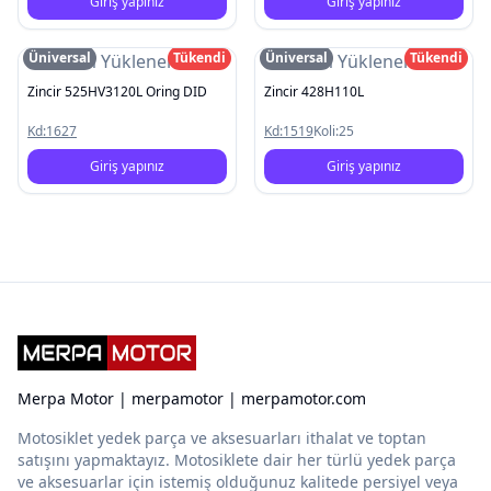
Giriş yapınız
Giriş yapınız
Üniversal
Tükendi
Üniversal
Tükendi
Resim Yüklenemedi
Resim Yüklenemedi
Zincir 525HV3120L Oring DID
Zincir 428H110L
Kd:
1627
Kd:
1519
Koli:
25
Giriş yapınız
Giriş yapınız
Merpa Motor | merpamotor | merpamotor.com
Motosiklet yedek parça ve aksesuarları ithalat ve toptan
satışını yapmaktayız. Motosiklete dair her türlü yedek parça
ve aksesuarlar için istemiş olduğunuz kalitede persiyel veya