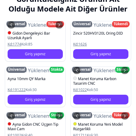
Olduğu Modele Ait Diğer Ürünler
Üniversal
Tükendi
Üniversal
Tükendi
Resim Yüklenemedi
Resim Yüklenemedi
Gidon Dengeleyici Bar
Zincir 520HV3120L Oring DID
Uzunluk Ayarli
Kd:
1774
Koli:
85
Kd:
1626
Giriş yapınız
Giriş yapınız
Üniversal
Stokta
Üniversal
Stokta
Resim Yüklenemedi
Resim Yüklenemedi
Ayna 10mm QY Marka
Manet Koruma Karbon
Tasarim CNC
Kd:
191222
Koli:
30
Kd:
1022
Koli:
50
Giriş yapınız
Giriş yapınız
Üniversal
Stokta
Üniversal
Tükendi
Resim Yüklenemedi
Resim Yüklenemedi
Ayna Gidon CNC Üçgen Tip
Manet Koruma Yeni Model
Mavi Cam
Rüzgarlikli
Kd:
1002
Koli:
40
Kd:
1711
Koli:
30