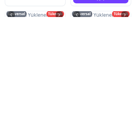
Üniversal
Tükendi
Üniversal
Tükendi
Resim Yüklenemedi
Resim Yüklenemedi
Gidon Dengeleyici Bar
Egsoz Akrapovic Karbon
Uzunluk Ayarli
Kd:
1773
Koli:
100
Kd:
1786
Koli:
10
Giriş yapınız
Giriş yapınız
Merpa Motor | merpamotor | merpamotor.com
Motosiklet yedek parça ve aksesuarları ithalat ve toptan
satışını yapmaktayız. Motosiklete dair her türlü yedek parça
ve aksesuarlar için istemiş olduğunuz kalitede persiyel veya