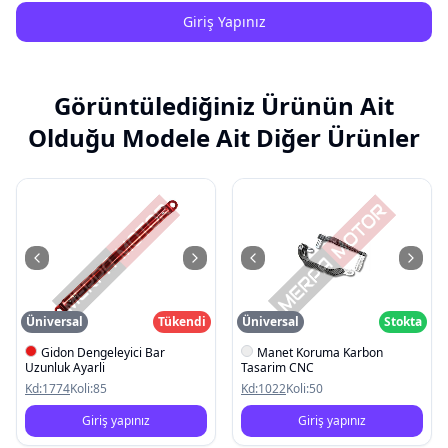
Giriş Yapınız
Görüntülediğiniz Ürünün Ait
Olduğu Modele Ait Diğer Ürünler
Üniversal
Tükendi
Üniversal
Stokta
Gidon Dengeleyici Bar
Manet Koruma Karbon
Uzunluk Ayarli
Tasarim CNC
Kd:
1774
Koli:
85
Kd:
1022
Koli:
50
Giriş yapınız
Giriş yapınız