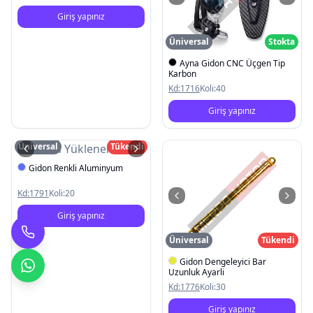
Giriş yapınız
Üniversal
Stokta
Ayna Gidon CNC Üçgen Tip
Karbon
Kd:
1716
Koli:
40
Giriş yapınız
Üniversal
Tükendi
Resim Yüklenemedi
Gidon Renkli Aluminyum
Kd:
1791
Koli:
20
Giriş yapınız
Üniversal
Tükendi
Gidon Dengeleyici Bar
Uzunluk Ayarli
Kd:
1776
Koli:
30
Giriş yapınız