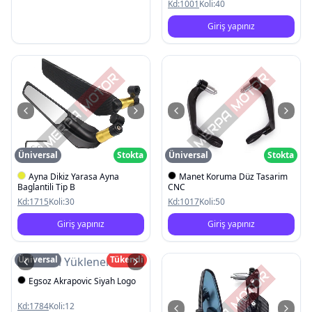
Kd:
1001
Koli:
40
Giriş yapınız
Üniversal
Stokta
Üniversal
Stokta
Ayna Dikiz Yarasa Ayna
Manet Koruma Düz Tasarim
Baglantili Tip B
CNC
Kd:
1715
Koli:
30
Kd:
1017
Koli:
50
Giriş yapınız
Giriş yapınız
Üniversal
Tükendi
Resim Yüklenemedi
Egsoz Akrapovic Siyah Logo
Kd:
1784
Koli:
12