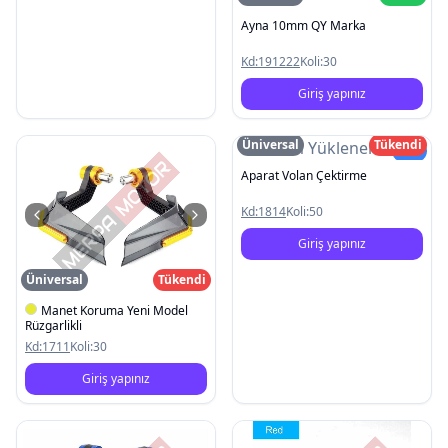
Ayna 10mm QY Marka
Kd:
191222
Koli:
30
Giriş yapınız
Üniversal
Tükendi
Resim Yüklenemedi
Yeni
Aparat Volan Çektirme
Kd:
1814
Koli:
50
Giriş yapınız
Üniversal
Tükendi
Manet Koruma Yeni Model
Rüzgarlikli
Kd:
1711
Koli:
30
Giriş yapınız