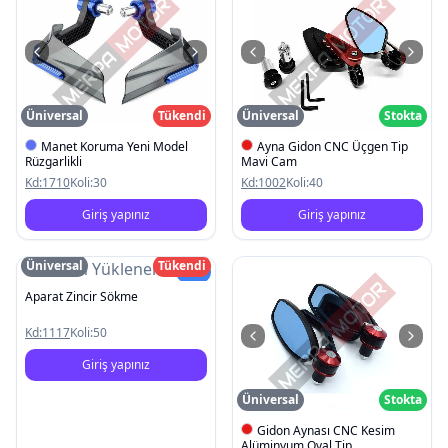
Üniversal
Tükendi
Üniversal
Stokta
Manet Koruma Yeni Model
Ayna Gidon CNC Üçgen Tip
Rüzgarlikli
Mavi Cam
Kd:
1710
Koli:
30
Kd:
1002
Koli:
40
Giriş yapınız
Giriş yapınız
Üniversal
Tükendi
Resim Yüklenemedi
Yeni
Aparat Zincir Sökme
Kd:
1117
Koli:
50
Giriş yapınız
Üniversal
Stokta
Gidon Aynası CNC Kesim
Alüminyum Oval Tip