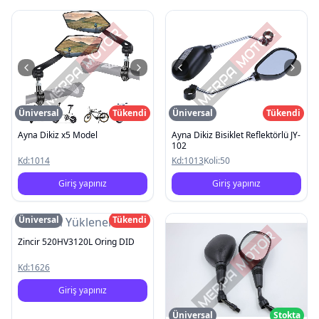
Üniversal
Tükendi
Üniversal
Tükendi
Ayna Dikiz x5 Model
Ayna Dikiz Bisiklet Reflektörlü JY-
102
Kd:
1014
Kd:
1013
Koli:
50
Giriş yapınız
Giriş yapınız
Üniversal
Tükendi
Resim Yüklenemedi
Zincir 520HV3120L Oring DID
Kd:
1626
Giriş yapınız
Üniversal
Stokta