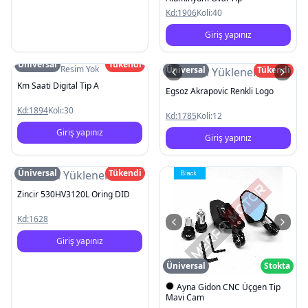
Kd:
1906
Koli:
40
Giriş yapınız
Üniversal
Tükendi
Resim Yok
Üniversal
Tükendi
Resim Yüklenemedi
Km Saati Digital Tip A
Egsoz Akrapovic Renkli Logo
Kd:
1894
Koli:
30
Kd:
1785
Koli:
12
Giriş yapınız
Giriş yapınız
Üniversal
Tükendi
Resim Yüklenemedi
Zincir 530HV3120L Oring DID
Kd:
1628
Giriş yapınız
Üniversal
Stokta
Ayna Gidon CNC Üçgen Tip
Mavi Cam