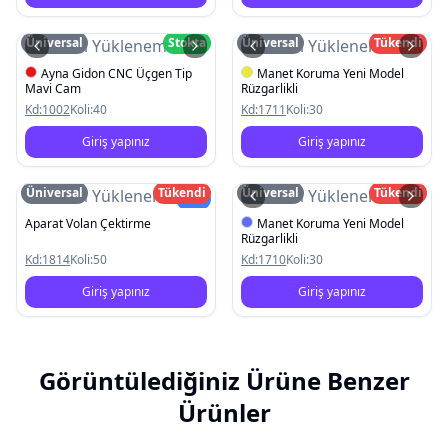
Üniversal
Stokta
Üniversal
Tükendi
Resim Yüklenemedi
Resim Yüklenemedi
Ayna Gidon CNC Üçgen Tip
Manet Koruma Yeni Model
Mavi Cam
Rüzgarlikli
Kd:
1002
Koli:
40
Kd:
1711
Koli:
30
Giriş yapınız
Giriş yapınız
Üniversal
Tükendi
Üniversal
Tükendi
Resim Yüklenemedi
Resim Yüklenemedi
Yeni
Aparat Volan Çektirme
Manet Koruma Yeni Model
Rüzgarlikli
Kd:
1814
Koli:
50
Kd:
1710
Koli:
30
Giriş yapınız
Giriş yapınız
Görüntülediğiniz Ürüne Benzer
Ürünler