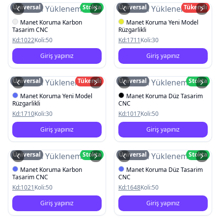
Üniversal
Stokta
Üniversal
Tükendi
Resim Yüklenemedi
Resim Yüklenemedi
Manet Koruma Karbon
Manet Koruma Yeni Model
Tasarim CNC
Rüzgarlikli
Kd:
1022
Koli:
50
Kd:
1711
Koli:
30
Giriş yapınız
Giriş yapınız
Üniversal
Tükendi
Üniversal
Stokta
Resim Yüklenemedi
Resim Yüklenemedi
Manet Koruma Yeni Model
Manet Koruma Düz Tasarim
Rüzgarlikli
CNC
Kd:
1710
Koli:
30
Kd:
1017
Koli:
50
Giriş yapınız
Giriş yapınız
Üniversal
Stokta
Üniversal
Stokta
Resim Yüklenemedi
Resim Yüklenemedi
Manet Koruma Karbon
Manet Koruma Düz Tasarim
Tasarim CNC
CNC
Kd:
1021
Koli:
50
Kd:
1648
Koli:
50
Giriş yapınız
Giriş yapınız