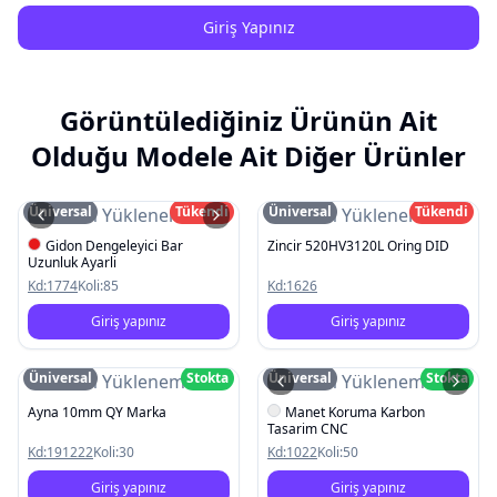
Giriş Yapınız
Görüntülediğiniz Ürünün Ait
Olduğu Modele Ait Diğer Ürünler
Üniversal
Tükendi
Üniversal
Tükendi
Resim Yüklenemedi
Resim Yüklenemedi
Gidon Dengeleyici Bar
Zincir 520HV3120L Oring DID
Uzunluk Ayarli
Kd:
1774
Koli:
85
Kd:
1626
Giriş yapınız
Giriş yapınız
Üniversal
Stokta
Üniversal
Stokta
Resim Yüklenemedi
Resim Yüklenemedi
Ayna 10mm QY Marka
Manet Koruma Karbon
Tasarim CNC
Kd:
191222
Koli:
30
Kd:
1022
Koli:
50
Giriş yapınız
Giriş yapınız