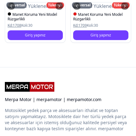
Üniversal
Tükendi
Üniversal
Tükendi
Resim Yüklenemedi
Resim Yüklenemedi
Manet Koruma Yeni Model
Manet Koruma Yeni Model
Rüzgarlikli
Rüzgarlikli
Kd:
1708
Koli:
30
Kd:
1709
Koli:
30
Giriş yapınız
Giriş yapınız
Merpa Motor | merpamotor | merpamotor.com
Motosiklet yedek parça ve aksesuarları ithalat ve toptan
satışını yapmaktayız. Motosiklete dair her türlü yedek parça
ve aksesuarlar için istemiş olduğunuz kalitede persiyel veya
konteyner bazlı kapıya teslim siparişler alınır. merpamotor