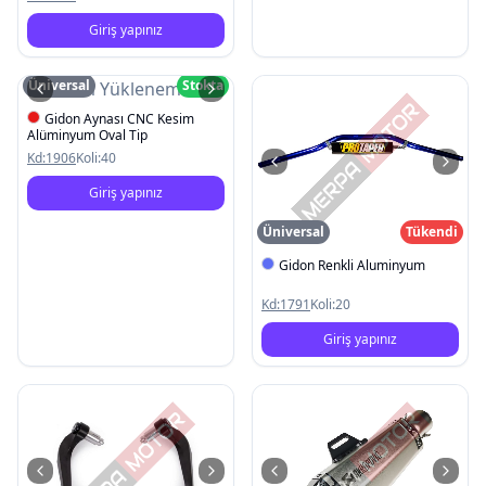
Giriş yapınız
Üniversal
Stokta
Resim Yüklenemedi
Gidon Aynası CNC Kesim
Alüminyum Oval Tip
Kd:
1906
Koli:
40
Giriş yapınız
Üniversal
Tükendi
Gidon Renkli Aluminyum
Kd:
1791
Koli:
20
Giriş yapınız