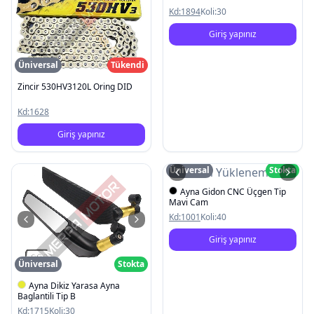
Kd:
1894
Koli:
30
Giriş yapınız
Üniversal
Tükendi
Zincir 530HV3120L Oring DID
Kd:
1628
Giriş yapınız
Üniversal
Stokta
Resim Yüklenemedi
Ayna Gidon CNC Üçgen Tip
Mavi Cam
Kd:
1001
Koli:
40
Giriş yapınız
Üniversal
Stokta
Ayna Dikiz Yarasa Ayna
Baglantili Tip B
Kd:
1715
Koli:
30