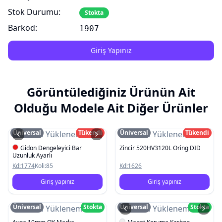
Stok Durumu:
Stokta
Barkod:
1907
Giriş Yapınız
Görüntülediğiniz Ürünün Ait
Olduğu Modele Ait Diğer Ürünler
Üniversal
Tükendi
Üniversal
Tükendi
Resim Yüklenemedi
Resim Yüklenemedi
Gidon Dengeleyici Bar
Zincir 520HV3120L Oring DID
Uzunluk Ayarli
Kd:
1774
Koli:
85
Kd:
1626
Giriş yapınız
Giriş yapınız
Üniversal
Stokta
Üniversal
Stokta
Resim Yüklenemedi
Resim Yüklenemedi