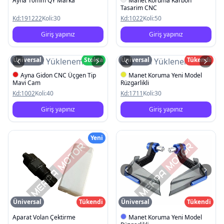
Ayna 10mm QY Marka
Manet Koruma Karbon
Tasarim CNC
Kd:
191222
Koli:
30
Kd:
1022
Koli:
50
Giriş yapınız
Giriş yapınız
Üniversal
Stokta
Üniversal
Tükendi
Resim Yüklenemedi
Resim Yüklenemedi
Ayna Gidon CNC Üçgen Tip
Manet Koruma Yeni Model
Mavi Cam
Rüzgarlikli
Kd:
1002
Koli:
40
Kd:
1711
Koli:
30
Giriş yapınız
Giriş yapınız
Yeni
Üniversal
Tükendi
Üniversal
Tükendi
Aparat Volan Çektirme
Manet Koruma Yeni Model