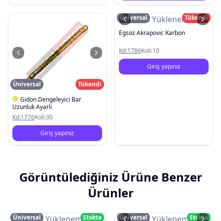
Üniversal
Tükendi
Resim Yüklenemedi
Egsoz Akrapovic Karbon
Kd:
1786
Koli:
10
Giriş yapınız
Üniversal
Tükendi
Gidon Dengeleyici Bar
Uzunluk Ayarli
Kd:
1776
Koli:
30
Giriş yapınız
Görüntülediğiniz Ürüne Benzer
Ürünler
Üniversal
Stokta
Üniversal
Stokta
Resim Yüklenemedi
Resim Yüklenemedi