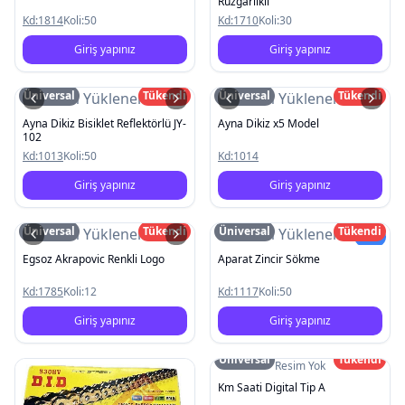
Rüzgarlikli
Kd:
1814
Koli:
50
Kd:
1710
Koli:
30
Giriş yapınız
Giriş yapınız
Üniversal
Tükendi
Üniversal
Tükendi
Resim Yüklenemedi
Resim Yüklenemedi
Ayna Dikiz Bisiklet Reflektörlü JY-
Ayna Dikiz x5 Model
102
Kd:
1013
Koli:
50
Kd:
1014
Giriş yapınız
Giriş yapınız
Üniversal
Tükendi
Üniversal
Tükendi
Resim Yüklenemedi
Resim Yüklenemedi
Yeni
Egsoz Akrapovic Renkli Logo
Aparat Zincir Sökme
Kd:
1785
Koli:
12
Kd:
1117
Koli:
50
Giriş yapınız
Giriş yapınız
Üniversal
Tükendi
Resim Yok
Km Saati Digital Tip A