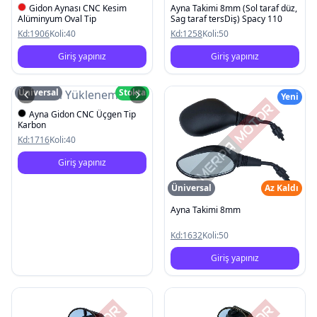
Gidon Aynası CNC Kesim
Ayna Takimi 8mm (Sol taraf düz,
Alüminyum Oval Tip
Sag taraf tersDiş) Spacy 110
Kd:
1906
Koli:
40
Kd:
1258
Koli:
50
Giriş yapınız
Giriş yapınız
Üniversal
Stokta
Resim Yüklenemedi
Yeni
Ayna Gidon CNC Üçgen Tip
Karbon
Kd:
1716
Koli:
40
Giriş yapınız
Üniversal
Az Kaldı
Ayna Takimi 8mm
Kd:
1632
Koli:
50
Giriş yapınız