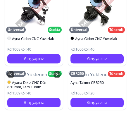
Üniversal
Stokta
Üniversal
Tükendi
Ayna Gidon CNC Yuvarlak
Ayna Gidon CNC Yuvarlak
Kd:
1008
Koli:
40
Kd:
1006
Koli:
40
Giriş yapınız
Giriş yapınız
Üniversal
Stokta
CBR250
Tükendi
Resim Yüklenemedi
Resim Yüklenemedi
Ayana Dikiz CNC Düz
Ayna Takimi CBR250
8/10mm, Ters 10mm
Kd:
1509
Koli:
40
Kd:
1633
Koli:
20
Giriş yapınız
Giriş yapınız