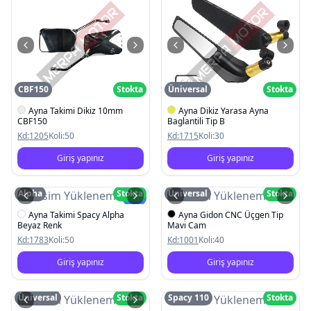
CBF150
Stokta
Üniversal
Stokta
Ayna Takimi Dikiz 10mm
Ayna Dikiz Yarasa Ayna
CBF150
Baglantili Tip B
Kd:
1205
Koli:
50
Kd:
1715
Koli:
30
Giriş yapınız
Giriş yapınız
Alpha
Stokta
Üniversal
Stokta
Resim Yüklenemedi
Resim Yüklenemedi
Yeni
Ayna Takimi Spacy Alpha
Ayna Gidon CNC Üçgen Tip
Beyaz Renk
Mavi Cam
Kd:
1783
Koli:
50
Kd:
1001
Koli:
40
Giriş yapınız
Giriş yapınız
Üniversal
Stokta
Spacy 110
Stokta
Resim Yüklenemedi
Resim Yüklenemedi