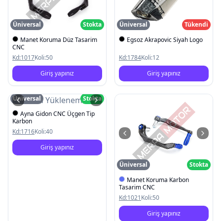
Üniversal
Stokta
Üniversal
Tükendi
Manet Koruma Düz Tasarim
Egsoz Akrapovic Siyah Logo
CNC
Kd:
1017
Koli:
50
Kd:
1784
Koli:
12
Giriş yapınız
Giriş yapınız
Üniversal
Stokta
Resim Yüklenemedi
Ayna Gidon CNC Üçgen Tip
Karbon
Kd:
1716
Koli:
40
Giriş yapınız
Üniversal
Stokta
Manet Koruma Karbon
Tasarim CNC
Kd:
1021
Koli:
50
Giriş yapınız