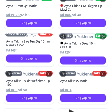
Ayna 10mm QY Marka
Ayna Gidon CNC Üçgen Tip
Mavi Cam
Kd:
191222
Koli:
30
Kd:
1002
Koli:
40
Giriş yapınız
Giriş yapınız
XMAX Grubu
Tükendi
Resim Yok
CBF150
Stokta
Resim Yüklenemedi
Ayna Takimi Sag TersDiş 10mm
Ayna Takimi Dikiz 10mm
Nxmax 125-155
CBF150
Kd:
1634
Kd:
1204
Giriş yapınız
Giriş yapınız
Üniversal
Tükendi
Üniversal
Tükendi
Resim Yüklenemedi
Resim Yüklenemedi
Ayna Dikiz Bisiklet Reflektörlü JY-
Ayna Dikiz x5 Model
102
Kd:
1013
Koli:
50
Kd:
1014
Giriş yapınız
Giriş yapınız