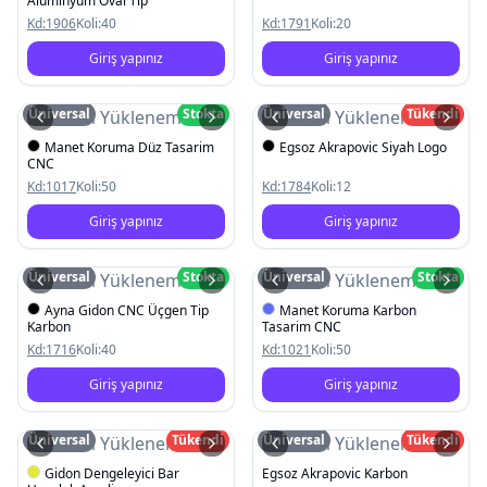
Alüminyum Oval Tip
Kd:
1906
Koli:
40
Kd:
1791
Koli:
20
Giriş yapınız
Giriş yapınız
Üniversal
Stokta
Üniversal
Tükendi
Resim Yüklenemedi
Resim Yüklenemedi
Manet Koruma Düz Tasarim
Egsoz Akrapovic Siyah Logo
CNC
Kd:
1017
Koli:
50
Kd:
1784
Koli:
12
Giriş yapınız
Giriş yapınız
Üniversal
Stokta
Üniversal
Stokta
Resim Yüklenemedi
Resim Yüklenemedi
Ayna Gidon CNC Üçgen Tip
Manet Koruma Karbon
Karbon
Tasarim CNC
Kd:
1716
Koli:
40
Kd:
1021
Koli:
50
Giriş yapınız
Giriş yapınız
Üniversal
Tükendi
Üniversal
Tükendi
Resim Yüklenemedi
Resim Yüklenemedi
Gidon Dengeleyici Bar
Egsoz Akrapovic Karbon