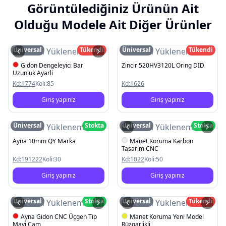
Görüntülediğiniz Ürünün Ait
Olduğu Modele Ait Diğer Ürünler
Üniversal
Tükendi
Üniversal
Tükendi
Resim Yüklenemedi
Resim Yüklenemedi
Gidon Dengeleyici Bar
Zincir 520HV3120L Oring DID
Uzunluk Ayarli
Kd:
1774
Koli:
85
Kd:
1626
Giriş yapınız
Giriş yapınız
Üniversal
Stokta
Üniversal
Stokta
Resim Yüklenemedi
Resim Yüklenemedi
Ayna 10mm QY Marka
Manet Koruma Karbon
Tasarim CNC
Kd:
191222
Koli:
30
Kd:
1022
Koli:
50
Giriş yapınız
Giriş yapınız
Üniversal
Stokta
Üniversal
Tükendi
Resim Yüklenemedi
Resim Yüklenemedi
Ayna Gidon CNC Üçgen Tip
Manet Koruma Yeni Model
Mavi Cam
Rüzgarlikli