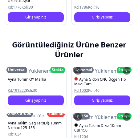
Uzunluk Ayarli
Kd:
1776
Koli:
30
Kd:
1786
Koli:
10
Giriş yapınız
Giriş yapınız
Görüntülediğiniz Ürüne Benzer
Ürünler
Üniversal
Stokta
Üniversal
Stokta
Resim Yüklenemedi
Resim Yüklenemedi
Ayna 10mm QY Marka
Ayna Gidon CNC Üçgen Tip
Mavi Cam
Kd:
191222
Koli:
30
Kd:
1002
Koli:
40
Giriş yapınız
Giriş yapınız
XMAX Grubu
Tükendi
Resim Yok
CBF150
Stokta
Resim Yüklenemedi
Ayna Takimi Sag TersDiş 10mm
Ayna Takimi Dikiz 10mm
Nxmax 125-155
CBF150
Kd:
1634
Kd:
1204