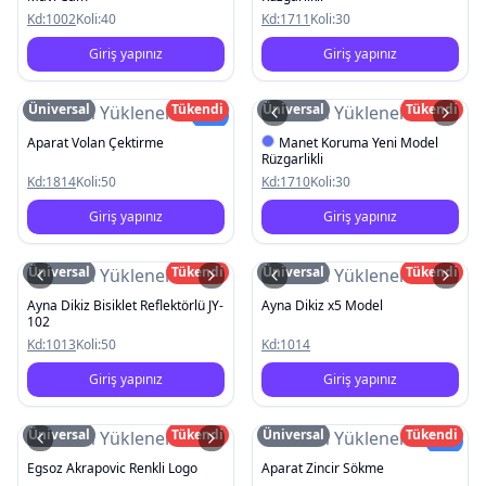
Kd:
1002
Koli:
40
Kd:
1711
Koli:
30
Giriş yapınız
Giriş yapınız
Üniversal
Tükendi
Üniversal
Tükendi
Resim Yüklenemedi
Resim Yüklenemedi
Yeni
Aparat Volan Çektirme
Manet Koruma Yeni Model
Rüzgarlikli
Kd:
1814
Koli:
50
Kd:
1710
Koli:
30
Giriş yapınız
Giriş yapınız
Üniversal
Tükendi
Üniversal
Tükendi
Resim Yüklenemedi
Resim Yüklenemedi
Ayna Dikiz Bisiklet Reflektörlü JY-
Ayna Dikiz x5 Model
102
Kd:
1013
Koli:
50
Kd:
1014
Giriş yapınız
Giriş yapınız
Üniversal
Tükendi
Üniversal
Tükendi
Resim Yüklenemedi
Resim Yüklenemedi
Yeni
Egsoz Akrapovic Renkli Logo
Aparat Zincir Sökme