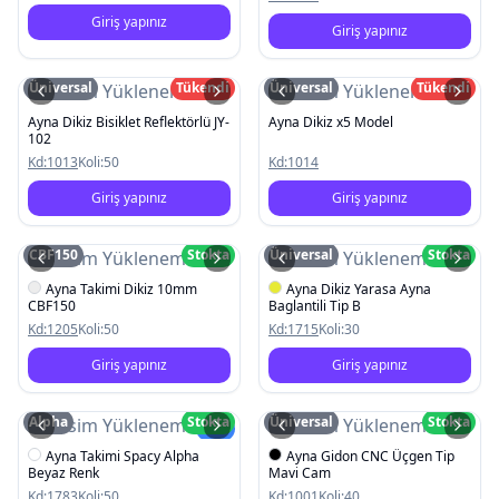
Giriş yapınız
Giriş yapınız
Üniversal
Tükendi
Üniversal
Tükendi
Resim Yüklenemedi
Resim Yüklenemedi
Ayna Dikiz Bisiklet Reflektörlü JY-
Ayna Dikiz x5 Model
102
Kd:
1013
Koli:
50
Kd:
1014
Giriş yapınız
Giriş yapınız
CBF150
Stokta
Üniversal
Stokta
Resim Yüklenemedi
Resim Yüklenemedi
Ayna Takimi Dikiz 10mm
Ayna Dikiz Yarasa Ayna
CBF150
Baglantili Tip B
Kd:
1205
Koli:
50
Kd:
1715
Koli:
30
Giriş yapınız
Giriş yapınız
Alpha
Stokta
Üniversal
Stokta
Resim Yüklenemedi
Resim Yüklenemedi
Yeni
Ayna Takimi Spacy Alpha
Ayna Gidon CNC Üçgen Tip
Beyaz Renk
Mavi Cam
Kd:
1783
Koli:
50
Kd:
1001
Koli:
40