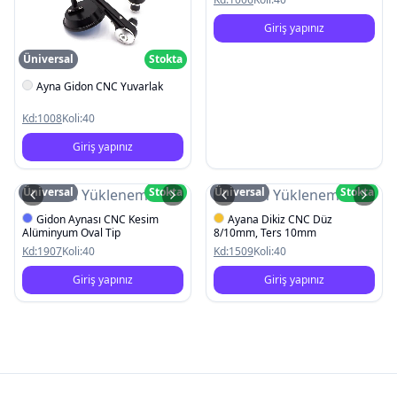
Giriş yapınız
Üniversal
Stokta
Ayna Gidon CNC Yuvarlak
Kd:
1008
Koli:
40
Giriş yapınız
Üniversal
Stokta
Üniversal
Stokta
Resim Yüklenemedi
Resim Yüklenemedi
Gidon Aynası CNC Kesim
Ayana Dikiz CNC Düz
Alüminyum Oval Tip
8/10mm, Ters 10mm
Kd:
1907
Koli:
40
Kd:
1509
Koli:
40
Giriş yapınız
Giriş yapınız