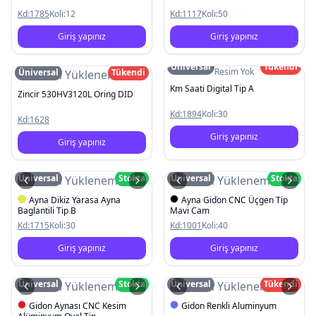
Kd:
1785
Koli:
12
Kd:
1117
Koli:
50
Giriş yapınız
Giriş yapınız
Üniversal
Tükendi
Resim Yok
Üniversal
Tükendi
Resim Yüklenemedi
Km Saati Digital Tip A
Zincir 530HV3120L Oring DID
Kd:
1894
Koli:
30
Kd:
1628
Giriş yapınız
Giriş yapınız
Üniversal
Stokta
Üniversal
Stokta
Resim Yüklenemedi
Resim Yüklenemedi
Ayna Dikiz Yarasa Ayna
Ayna Gidon CNC Üçgen Tip
Baglantili Tip B
Mavi Cam
Kd:
1715
Koli:
30
Kd:
1001
Koli:
40
Giriş yapınız
Giriş yapınız
Üniversal
Stokta
Üniversal
Tükendi
Resim Yüklenemedi
Resim Yüklenemedi
Gidon Aynası CNC Kesim
Gidon Renkli Aluminyum