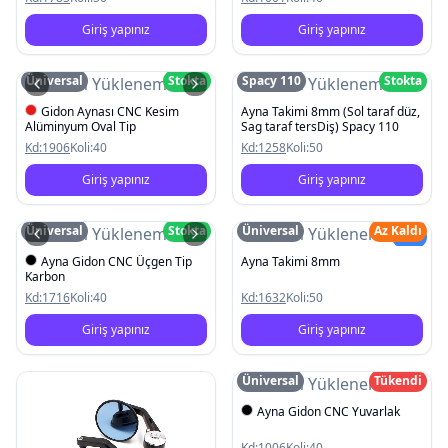
Giriş yapınız
Giriş yapınız
Üniversal
Stokta
Spacy 110
Stokta
Resim Yüklenemedi
Resim Yüklenemedi
Gidon Aynası CNC Kesim
Ayna Takimi 8mm (Sol taraf düz,
Alüminyum Oval Tip
Sag taraf tersDiş) Spacy 110
Kd:
1906
Koli:
40
Kd:
1258
Koli:
50
Giriş yapınız
Giriş yapınız
Üniversal
Stokta
Üniversal
Az Kaldı
Resim Yüklenemedi
Resim Yüklenemedi
Yeni
Ayna Gidon CNC Üçgen Tip
Ayna Takimi 8mm
Karbon
Kd:
1716
Koli:
40
Kd:
1632
Koli:
50
Giriş yapınız
Giriş yapınız
Üniversal
Tükendi
Resim Yüklenemedi
Ayna Gidon CNC Yuvarlak
Kd:
1006
Koli:
40