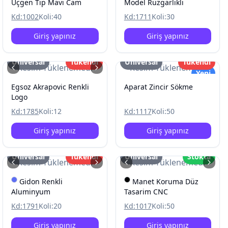
Üçgen Tip Mavi Cam
Model Rüzgarlikli
Kd:
1002
Koli:
40
Kd:
1711
Koli:
30
Giriş yapınız
Giriş yapınız
Üniversal
Tükendi
Üniversal
Tükendi
Resim Yüklenemedi
Resim Yüklenemedi
Yeni
Egsoz Akrapovic Renkli
Aparat Zincir Sökme
Logo
Kd:
1785
Koli:
12
Kd:
1117
Koli:
50
Giriş yapınız
Giriş yapınız
Üniversal
Tükendi
Üniversal
Stokta
Resim Yüklenemedi
Resim Yüklenemedi
Gidon Renkli
Manet Koruma Düz
Aluminyum
Tasarim CNC
Kd:
1791
Koli:
20
Kd:
1017
Koli:
50
Giriş yapınız
Giriş yapınız