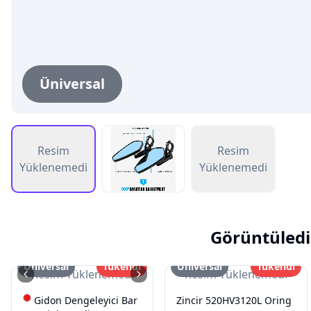
Üniversal
Resim
Resim
Yüklenemedi
Yüklenemedi
Görüntüledi
Üniversal
Tükendi
Üniversal
Tükendi
Resim Yüklenemedi
Resim Yüklenemedi
Gidon Dengeleyici Bar
Zincir 520HV3120L Oring