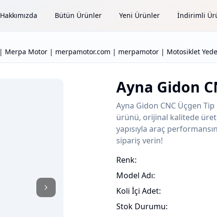
Hakkımızda
Bütün Ürünler
Yeni Ürünler
İndirimli Ür
| Merpa Motor | merpamotor.com | merpamotor | Motosiklet Yedek
Ayna Gidon C
Ayna Gidon CNC Üçgen Tip 
ürünü, orijinal kalitede ür
yapısıyla araç performansını
sipariş verin!
Renk:
Model Adı:
Koli İçi Adet:
Stok Durumu: