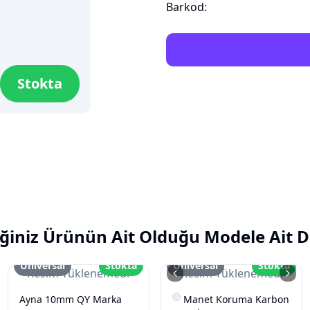
Barkod:
Stokta
ğiniz Ürünün Ait Olduğu Modele Ait D
Üniversal
Stokta
Üniversal
Stokta
Resim Yüklenemedi
Resim Yüklenemedi
Ayna 10mm QY Marka
Manet Koruma Karbon