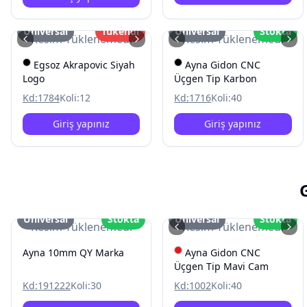
Üniversal
Tükendi
Üniversal
Stokta
Resim Yüklenemedi
Resim Yüklenemedi
Egsoz Akrapovic Siyah
Ayna Gidon CNC
Logo
Üçgen Tip Karbon
Kd:
1784
Koli:
12
Kd:
1716
Koli:
40
Giriş yapınız
Giriş yapınız
Üniversal
Stokta
Üniversal
Stokta
Resim Yüklenemedi
Resim Yüklenemedi
Ayna 10mm QY Marka
Ayna Gidon CNC
Üçgen Tip Mavi Cam
Kd:
191222
Koli:
30
Kd:
1002
Koli:
40