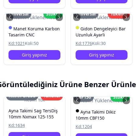
Üniversal
Stokta
Üniversal
Tükendi
Resim Yüklenemedi
Resim Yüklenemedi
Manet Koruma Karbon
Gidon Dengeleyici Bar
Tasarim CNC
Uzunluk Ayarli
Kd:
1021
Koli:
50
Kd:
1776
Koli:
30
Giriş yapınız
Giriş yapınız
Görüntülediğiniz Ürüne Benzer Ürünle
XMAX Grubu
Tükendi
CBF150
Stokta
Resim Yok
Resim Yüklenemedi
Ayna Takimi Sag TersDiş
Ayna Takimi Dikiz
10mm Nxmax 125-155
10mm CBF150
Kd:
1634
Kd:
1204