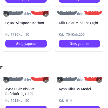
Üniversal
Tükendi
Üniversal
Tükendi
Resim Yüklenemedi
Resim Yüklenemedi
Egsoz Akrapovic Karbon
Kilit Halat Mini Kask Için
Kd:
1786
Koli:
10
Kd:
1704
Koli:
200
Giriş yapınız
Giriş yapınız
r
Üniversal
Tükendi
Üniversal
Tükendi
Resim Yüklenemedi
Resim Yüklenemedi
Ayna Dikiz Bisiklet
Ayna Dikiz x5 Model
Reflektörlü JY-102
Kd:
1013
Koli:
50
Kd:
1014