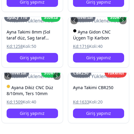
Giriş yapınız
Giriş yapınız
Spacy 110
Stokta
Üniversal
Stokta
Resim Yüklenemedi
Resim Yüklenemedi
Ayna Takimi 8mm (Sol
Ayna Gidon CNC
taraf düz, Sag taraf
Üçgen Tip Karbon
tersDiş) Spacy 110
Kd:
1258
Koli:
50
Kd:
1716
Koli:
40
Giriş yapınız
Giriş yapınız
Üniversal
Stokta
CBR250
Tükendi
Resim Yüklenemedi
Resim Yüklenemedi
Ayana Dikiz CNC Düz
Ayna Takimi CBR250
8/10mm, Ters 10mm
Kd:
1509
Koli:
40
Kd:
1633
Koli:
20
Giriş yapınız
Giriş yapınız