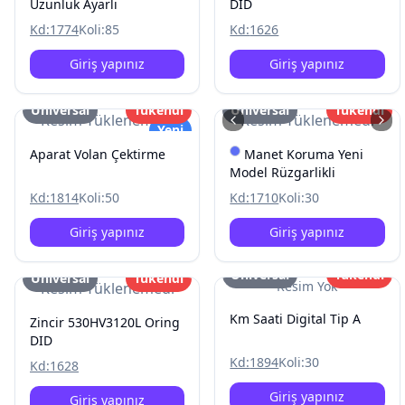
Uzunluk Ayarli
DID
Kd:
1774
Koli:
85
Kd:
1626
Giriş yapınız
Giriş yapınız
Üniversal
Tükendi
Üniversal
Tükendi
Resim Yüklenemedi
Resim Yüklenemedi
Yeni
Aparat Volan Çektirme
Manet Koruma Yeni
Model Rüzgarlikli
Kd:
1814
Koli:
50
Kd:
1710
Koli:
30
Giriş yapınız
Giriş yapınız
Üniversal
Tükendi
Üniversal
Tükendi
Resim Yok
Resim Yüklenemedi
Km Saati Digital Tip A
Zincir 530HV3120L Oring
DID
Kd:
1894
Koli:
30
Kd:
1628
Giriş yapınız
Giriş yapınız