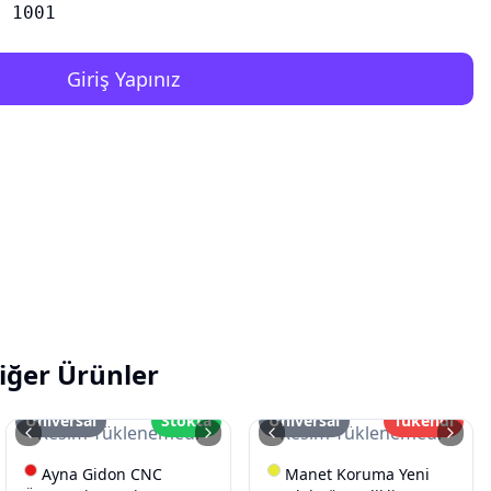
1001
Giriş Yapınız
iğer Ürünler
Üniversal
Stokta
Üniversal
Tükendi
Resim Yüklenemedi
Resim Yüklenemedi
Ayna Gidon CNC
Manet Koruma Yeni