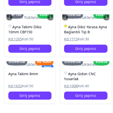
Giriş yapınız
Giriş yapınız
CBF150
Stokta
Üniversal
Stokta
Resim Yüklenemedi
Resim Yüklenemedi
Ayna Takimi Dikiz
Ayna Dikiz Yarasa Ayna
10mm CBF150
Baglantili Tip B
Kd:
1205
Koli:
50
Kd:
1715
Koli:
30
Giriş yapınız
Giriş yapınız
Üniversal
Az Kaldı
Üniversal
Stokta
Resim Yüklenemedi
Resim Yüklenemedi
Yeni
Ayna Takimi 8mm
Ayna Gidon CNC
Yuvarlak
Kd:
1632
Koli:
50
Kd:
1008
Koli:
40
Giriş yapınız
Giriş yapınız