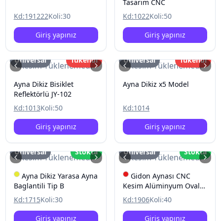
Tasarim CNC
Kd:
191222
Koli:
30
Kd:
1022
Koli:
50
Giriş yapınız
Giriş yapınız
Üniversal
Tükendi
Üniversal
Tükendi
Resim Yüklenemedi
Resim Yüklenemedi
Ayna Dikiz Bisiklet
Ayna Dikiz x5 Model
Reflektörlü JY-102
Kd:
1013
Koli:
50
Kd:
1014
Giriş yapınız
Giriş yapınız
Üniversal
Stokta
Üniversal
Stokta
Resim Yüklenemedi
Resim Yüklenemedi
Ayna Dikiz Yarasa Ayna
Gidon Aynası CNC
Baglantili Tip B
Kesim Alüminyum Oval
Tip
Kd:
1715
Koli:
30
Kd:
1906
Koli:
40
Giriş yapınız
Giriş yapınız