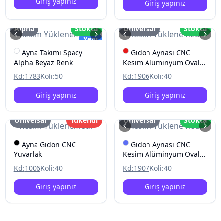
Giriş yapınız
Giriş yapınız
Alpha
Stokta
Üniversal
Stokta
Resim Yüklenemedi
Resim Yüklenemedi
Yeni
Ayna Takimi Spacy
Gidon Aynası CNC
Alpha Beyaz Renk
Kesim Alüminyum Oval
Tip
Kd:
1783
Koli:
50
Kd:
1906
Koli:
40
Giriş yapınız
Giriş yapınız
Üniversal
Tükendi
Üniversal
Stokta
Resim Yüklenemedi
Resim Yüklenemedi
Ayna Gidon CNC
Gidon Aynası CNC
Yuvarlak
Kesim Alüminyum Oval
Tip
Kd:
1006
Koli:
40
Kd:
1907
Koli:
40
Giriş yapınız
Giriş yapınız