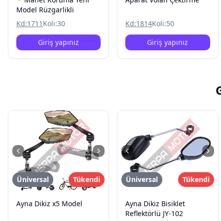
Model Rüzgarlikli
Kd:
1711
Koli:
30
Kd:
1814
Koli:
50
Giriş yapınız
Giriş yapınız
Üniversal
Tükendi
Üniversal
Tükendi
Ayna Dikiz x5 Model
Ayna Dikiz Bisiklet
Reflektörlü JY-102