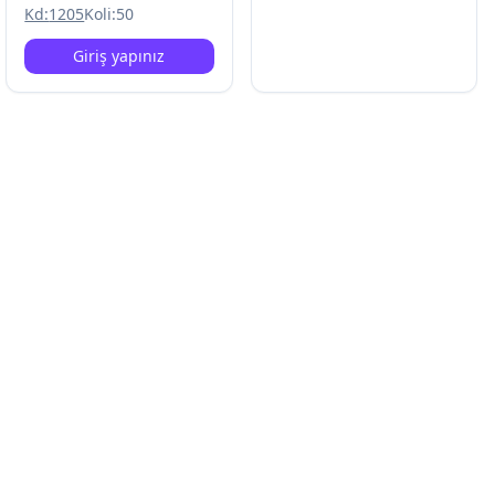
Kd:
1205
Koli:
50
Giriş yapınız