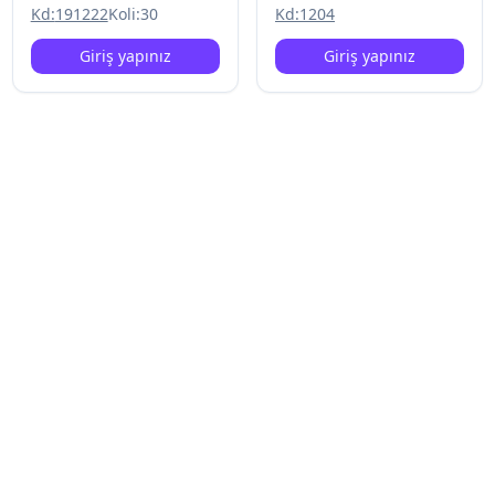
Kd:
191222
Koli:
30
Kd:
1204
Giriş yapınız
Giriş yapınız