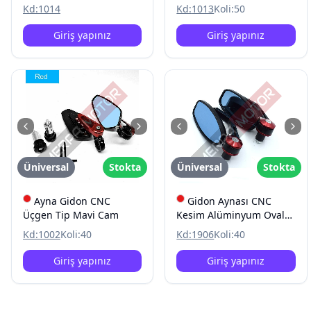
Kd:
1014
Kd:
1013
Koli:
50
Giriş yapınız
Giriş yapınız
Üniversal
Stokta
Üniversal
Stokta
Ayna Gidon CNC
Gidon Aynası CNC
Üçgen Tip Mavi Cam
Kesim Alüminyum Oval
Tip
Kd:
1002
Koli:
40
Kd:
1906
Koli:
40
Giriş yapınız
Giriş yapınız