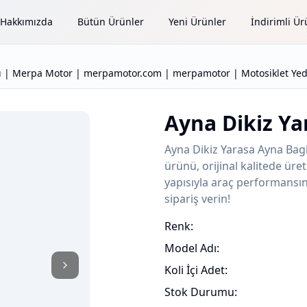
Hakkımızda
Bütün Ürünler
Yeni Ürünler
İndirimli Ür
atı | Merpa Motor | merpamotor.com | merpamotor | Motosiklet Yed
Ayna Dikiz Ya
Ayna Dikiz Yarasa Ayna Bagl
ürünü, orijinal kalitede ür
yapısıyla araç performansını
sipariş verin!
Renk:
Model Adı:
Koli İçi Adet:
Stok Durumu: