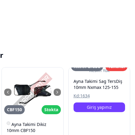
r
XMAX Grubu
Tükendi
Resim Yok
Ayna Takimi Sag TersDiş
10mm Nxmax 125-155
Kd:
1634
Giriş yapınız
CBF150
Stokta
Ayna Takimi Dikiz
10mm CBF150