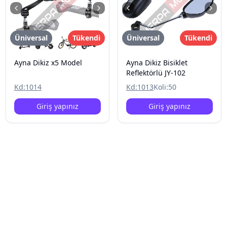
Üniversal
Tükendi
Üniversal
Tükendi
Ayna Dikiz x5 Model
Ayna Dikiz Bisiklet
Reflektörlü JY-102
Kd:
1014
Kd:
1013
Koli:
50
Giriş yapınız
Giriş yapınız