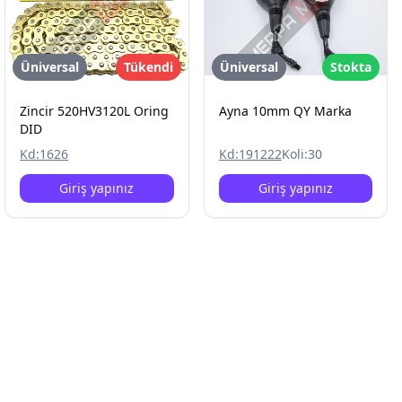
Üniversal
Tükendi
Üniversal
Stokta
Zincir 520HV3120L Oring
Ayna 10mm QY Marka
DID
Kd:
1626
Kd:
191222
Koli:
30
Giriş yapınız
Giriş yapınız