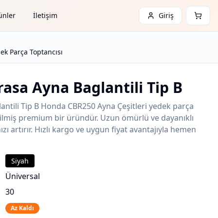
ünler
İletişim
Giriş
ek Parça Toptancısı
rasa Ayna Baglantili Tip B
antili Tip B Honda CBR250 Ayna Çeşitleri yedek parça
etilmiş premium bir üründür. Uzun ömürlü ve dayanıklı
zı artırır. Hızlı kargo ve uygun fiyat avantajıyla hemen
Siyah
Üniversal
30
Az Kaldı