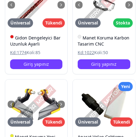
Üniversal
Tükendi
Üniversal
Stokta
Gidon Dengeleyici Bar
Manet Koruma Karbon
Uzunluk Ayarli
Tasarim CNC
Kd:
1774
Koli:
85
Kd:
1022
Koli:
50
Giriş yapınız
Giriş yapınız
Yeni
Üniversal
Tükendi
Üniversal
Tükendi
Manet Koruma Yeni
Aparat Volan Çektirme