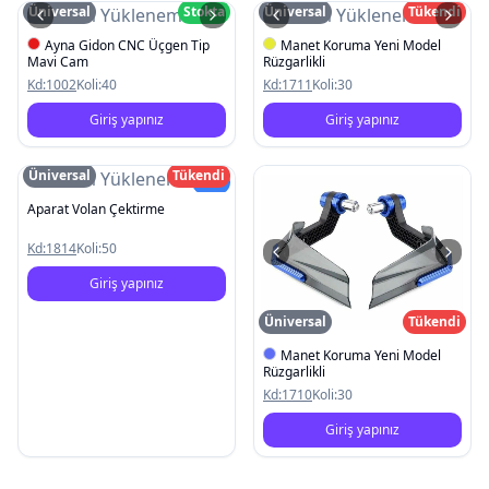
Üniversal
Stokta
Üniversal
Tükendi
Resim Yüklenemedi
Resim Yüklenemedi
Ayna Gidon CNC Üçgen Tip
Manet Koruma Yeni Model
Mavi Cam
Rüzgarlikli
Kd:
1002
Koli:
40
Kd:
1711
Koli:
30
Giriş yapınız
Giriş yapınız
Üniversal
Tükendi
Resim Yüklenemedi
Yeni
Aparat Volan Çektirme
Kd:
1814
Koli:
50
Giriş yapınız
Üniversal
Tükendi
Manet Koruma Yeni Model
Rüzgarlikli
Kd:
1710
Koli:
30
Giriş yapınız