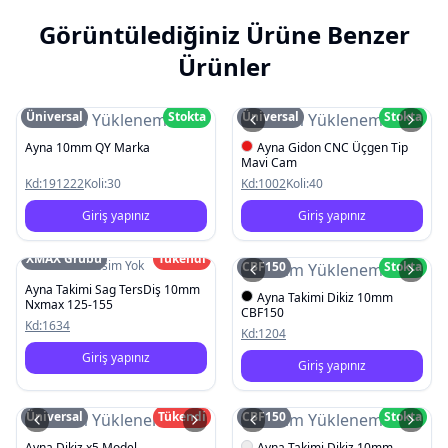
Görüntülediğiniz Ürüne Benzer
Ürünler
Üniversal
Stokta
Üniversal
Stokta
Resim Yüklenemedi
Resim Yüklenemedi
Ayna 10mm QY Marka
Ayna Gidon CNC Üçgen Tip
Mavi Cam
Kd:
191222
Koli:
30
Kd:
1002
Koli:
40
Giriş yapınız
Giriş yapınız
XMAX Grubu
Tükendi
Resim Yok
CBF150
Stokta
Resim Yüklenemedi
Ayna Takimi Sag TersDiş 10mm
Ayna Takimi Dikiz 10mm
Nxmax 125-155
CBF150
Kd:
1634
Kd:
1204
Giriş yapınız
Giriş yapınız
Üniversal
Tükendi
CBF150
Stokta
Resim Yüklenemedi
Resim Yüklenemedi
Ayna Dikiz x5 Model
Ayna Takimi Dikiz 10mm