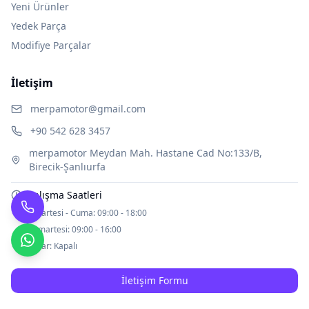
Yeni Ürünler
Yedek Parça
Modifiye Parçalar
İletişim
merpamotor@gmail.com
+90 542 628 3457
merpamotor Meydan Mah. Hastane Cad No:133/B,
Birecik-Şanlıurfa
Çalışma Saatleri
Pazartesi - Cuma:
09:00 - 18:00
Cumartesi:
09:00 - 16:00
Pazar:
Kapalı
İletişim Formu