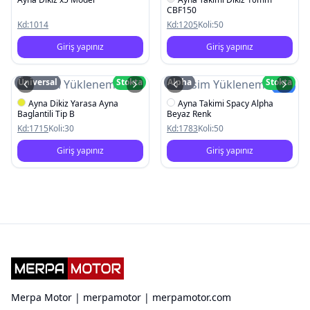
CBF150
Kd:
1014
Kd:
1205
Koli:
50
Giriş yapınız
Giriş yapınız
Üniversal
Stokta
Alpha
Stokta
Resim Yüklenemedi
Resim Yüklenemedi
Yeni
Ayna Dikiz Yarasa Ayna
Ayna Takimi Spacy Alpha
Baglantili Tip B
Beyaz Renk
Kd:
1715
Koli:
30
Kd:
1783
Koli:
50
Giriş yapınız
Giriş yapınız
Merpa Motor | merpamotor | merpamotor.com