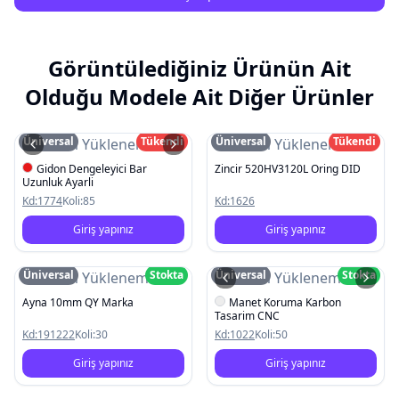
Görüntülediğiniz Ürünün Ait
Olduğu Modele Ait Diğer Ürünler
Üniversal
Tükendi
Üniversal
Tükendi
Resim Yüklenemedi
Resim Yüklenemedi
Gidon Dengeleyici Bar
Zincir 520HV3120L Oring DID
Uzunluk Ayarli
Kd:
1774
Koli:
85
Kd:
1626
Giriş yapınız
Giriş yapınız
Üniversal
Stokta
Üniversal
Stokta
Resim Yüklenemedi
Resim Yüklenemedi
Ayna 10mm QY Marka
Manet Koruma Karbon
Tasarim CNC
Kd:
191222
Koli:
30
Kd:
1022
Koli:
50
Giriş yapınız
Giriş yapınız