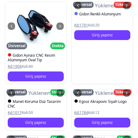
Üniversal
Tükendi
Resim Yüklenemedi
Gidon Renkli Aluminyum
Kd:
1791
Koli:
20
Giriş yapınız
Üniversal
Stokta
Gidon Aynası CNC Kesim
Alüminyum Oval Tip
Kd:
1906
Koli:
40
Giriş yapınız
Üniversal
Stokta
Üniversal
Tükendi
Resim Yüklenemedi
Resim Yüklenemedi
Manet Koruma Düz Tasarim
Egsoz Akrapovic Siyah Logo
CNC
Kd:
1017
Koli:
50
Kd:
1784
Koli:
12
Giriş yapınız
Giriş yapınız