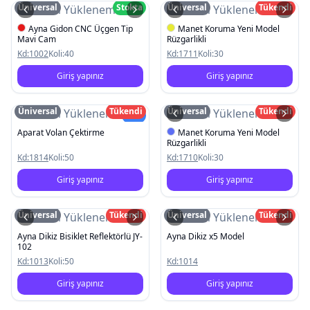
Üniversal
Stokta
Üniversal
Tükendi
Resim Yüklenemedi
Resim Yüklenemedi
Ayna Gidon CNC Üçgen Tip
Manet Koruma Yeni Model
Mavi Cam
Rüzgarlikli
Kd:
1002
Koli:
40
Kd:
1711
Koli:
30
Giriş yapınız
Giriş yapınız
Üniversal
Tükendi
Üniversal
Tükendi
Resim Yüklenemedi
Resim Yüklenemedi
Yeni
Aparat Volan Çektirme
Manet Koruma Yeni Model
Rüzgarlikli
Kd:
1814
Koli:
50
Kd:
1710
Koli:
30
Giriş yapınız
Giriş yapınız
Üniversal
Tükendi
Üniversal
Tükendi
Resim Yüklenemedi
Resim Yüklenemedi
Ayna Dikiz Bisiklet Reflektörlü JY-
Ayna Dikiz x5 Model
102
Kd:
1013
Koli:
50
Kd:
1014
Giriş yapınız
Giriş yapınız