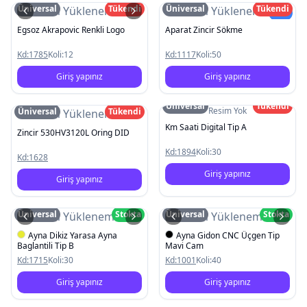
Üniversal
Tükendi
Üniversal
Tükendi
Resim Yüklenemedi
Resim Yüklenemedi
Yeni
Egsoz Akrapovic Renkli Logo
Aparat Zincir Sökme
Kd:
1785
Koli:
12
Kd:
1117
Koli:
50
Giriş yapınız
Giriş yapınız
Üniversal
Tükendi
Resim Yok
Üniversal
Tükendi
Resim Yüklenemedi
Km Saati Digital Tip A
Zincir 530HV3120L Oring DID
Kd:
1894
Koli:
30
Kd:
1628
Giriş yapınız
Giriş yapınız
Üniversal
Stokta
Üniversal
Stokta
Resim Yüklenemedi
Resim Yüklenemedi
Ayna Dikiz Yarasa Ayna
Ayna Gidon CNC Üçgen Tip
Baglantili Tip B
Mavi Cam
Kd:
1715
Koli:
30
Kd:
1001
Koli:
40
Giriş yapınız
Giriş yapınız