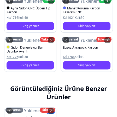
Üniversal
Stokta
Üniversal
Stokta
Resim Yüklenemedi
Resim Yüklenemedi
Ayna Gidon CNC Üçgen Tip
Manet Koruma Karbon
Karbon
Tasarim CNC
Kd:
1716
Koli:
40
Kd:
1021
Koli:
50
Giriş yapınız
Giriş yapınız
Üniversal
Tükendi
Üniversal
Tükendi
Resim Yüklenemedi
Resim Yüklenemedi
Gidon Dengeleyici Bar
Egsoz Akrapovic Karbon
Uzunluk Ayarli
Kd:
1776
Koli:
30
Kd:
1786
Koli:
10
Giriş yapınız
Giriş yapınız
Görüntülediğiniz Ürüne Benzer
Ürünler
Üniversal
Tükendi
Resim Yüklenemedi
Yeni