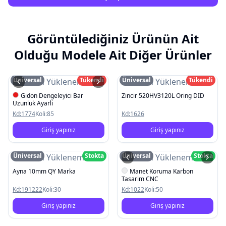
Görüntülediğiniz Ürünün Ait
Olduğu Modele Ait Diğer Ürünler
Üniversal
Tükendi
Üniversal
Tükendi
Resim Yüklenemedi
Resim Yüklenemedi
Gidon Dengeleyici Bar
Zincir 520HV3120L Oring DID
Uzunluk Ayarli
Kd:
1774
Koli:
85
Kd:
1626
Giriş yapınız
Giriş yapınız
Üniversal
Stokta
Üniversal
Stokta
Resim Yüklenemedi
Resim Yüklenemedi
Ayna 10mm QY Marka
Manet Koruma Karbon
Tasarim CNC
Kd:
191222
Koli:
30
Kd:
1022
Koli:
50
Giriş yapınız
Giriş yapınız