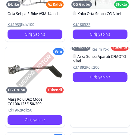
E-bike
Az Kaldı
CG Grubu
Stokta
Orta Sehpa E-Bike VSM 14 inch
Kriko Orta Sehpa CG Nikel
Kd:
1933
Koli:
100
Kd:
180522
Giriş yapınız
Giriş yapınız
CFMOTO
Tükendi
Resim Yok
Yeni
Arka Sehpa Aparatı CFMOTO
Nikel
Kd:
1892
Koli:
200
Giriş yapınız
CG Grubu
Tükendi
Marş Kolu Düz Model
CG100/125/150/200
Kd:
1962
Koli:
50
Giriş yapınız