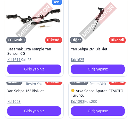
Yeni
CG Grubu
Tükendi
Diğer
Tükendi
Basamak Orta Komple Yan
Yan Sehpa 26" Bisiklet
Sehpali CG
Kd:
1611
Koli:
25
Kd:
1625
Giriş yapınız
Giriş yapınız
Bisiklet
Tükendi
CFMOTO
Tükendi
Resim Yok
Resim Yok
Yan Sehpa 16" Bisiklet
Arka Sehpa Aparatı CFMOTO
Turuncu
Kd:
1623
Kd:
1893
Koli:
200
Giriş yapınız
Giriş yapınız