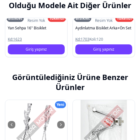
Olduğu Modele Ait Diğer Ürünler
Bisiklet
Tükendi
Bisiklet
Tükendi
Resim Yok
Resim Yok
Yan Sehpa 16" Bisiklet
Aydinlatma Bisiklet Arka+Ön Set
Kd:
1623
Kd:
1703
Koli:
120
Giriş yapınız
Giriş yapınız
Görüntülediğiniz Ürüne Benzer
Ürünler
Yeni