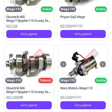
Wego 110
Stokta
Wego 110
Stokta
Eksantrik Mili
Pinyon Dişli Wego
Wego110Jupiter110-Scooty Zest
110
Kd:
1188
Kd:
1904
Koli:
100
Giriş yapınız
Giriş yapınız
Wego 110
Tükendi
Wego 110
Stokta
Eksantrik Mili
Marş Motoru Wego110
Wego110Jupiter110-Scooty Zest
110
Kd:
118899
0
Kd:
1244
Koli:
20
Giriş yapınız
Giriş yapınız