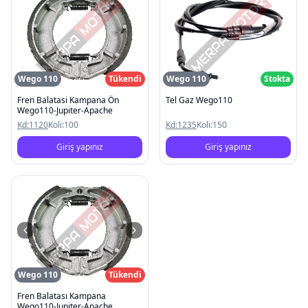
Wego 110
Tükendi
Wego 110
Stokta
Fren Balatasi Kampana Ön
Tel Gaz Wego110
Wego110-Jupiter-Apache
Kd:
1120
Koli:
100
Kd:
1235
Koli:
150
Giriş yapınız
Giriş yapınız
Wego 110
Tükendi
Fren Balatası Kampana
Wego110-Jupiter-Apache