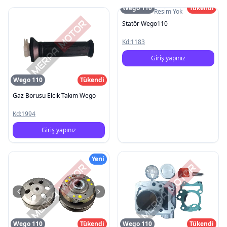
Wego 110
Tükendi
Resim Yok
Statör Wego110
Kd:
1183
Giriş yapınız
Wego 110
Tükendi
Gaz Borusu Elcik Takım Wego
Kd:
1994
Giriş yapınız
Yeni
Wego 110
Tükendi
Wego 110
Tükendi