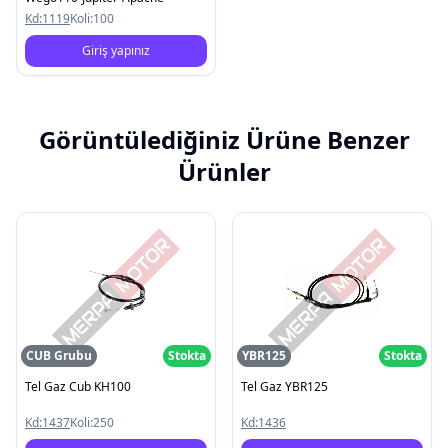
Kd:
1119
Koli:
100
Giriş yapınız
Görüntülediğiniz Ürüne Benzer
Ürünler
CUB Grubu
Stokta
YBR125
Stokta
Tel Gaz Cub KH100
Tel Gaz YBR125
Kd:
1437
Koli:
250
Kd:
1436