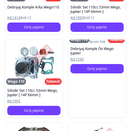
Debriyaj Komple Arka Wego110
Silindir Set 110cc 53mm Wego,
Jupiter [ 14P 66mm ]
Kd:
1414
Koli:
12
Kd:
1993
Koli:
12
Giriş yapınız
Giriş yapınız
Wego 110
Tükendi
Resim Yok
Debriyaj Komple Ön Wego-
Jupiter
Kd:
1530
Giriş yapınız
Wego 110
Tükendi
Silindir Set 110cc 53mm Wego,
Jupiter [ 14P 66mm ]
Kd:
1992
Giriş yapınız