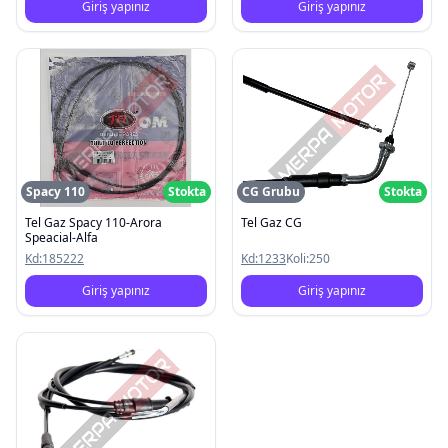
Giriş yapınız
Giriş yapınız
Spacy 110
Stokta
CG Grubu
Stokta
Tel Gaz Spacy 110-Arora
Tel Gaz CG
Speacial-Alfa
Kd:
185222
Kd:
1233
Koli:
250
Giriş yapınız
Giriş yapınız