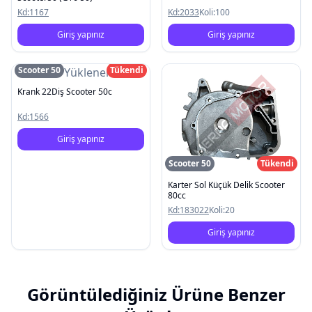
Kd:
1167
Kd:
2033
Koli:
100
Giriş yapınız
Giriş yapınız
Scooter 50
Tükendi
Resim Yüklenemedi
Krank 22Diş Scooter 50c
Kd:
1566
Giriş yapınız
Scooter 50
Tükendi
Karter Sol Küçük Delik Scooter
80cc
Kd:
183022
Koli:
20
Giriş yapınız
Görüntülediğiniz Ürüne Benzer