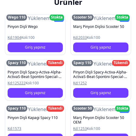
Ürünler
Wego 110
Stokta
Scooter 50
Stokta
Resim Yüklenemedi
Resim Yüklenemedi
Yeni
Yeni
Pinyon Dişli Wego
Marş Pinyon Dişlisi Scooter 50
Kd:
1904
Koli:
100
Kd:
2033
Koli:
100
Giriş yapınız
Giriş yapınız
Spacy 110
Tükendi
Spacy 110
Tükendi
Resim Yüklenemedi
Resim Yüklenemedi
Pinyon Dişli Spacy-Activa-Alpha-
Pinyon Dişli Spacy-Activa-Alpha-
ActivaS-Beat-Spontini-Special-
ActivaS-Beat-Spontini-Special-
Pleasure
Pleasure
Kd:
125222
Koli:
100
Kd:
1252
Giriş yapınız
Giriş yapınız
Spacy 110
Tükendi
Scooter 50
Stokta
Resim Yüklenemedi
Resim Yüklenemedi
Yeni
Pinyon Dişli Kapagi Spacy 110
Marş Pinyon Dişlisi Scooter 50
OEM
Kd:
1573
Kd:
1253
Koli:
100