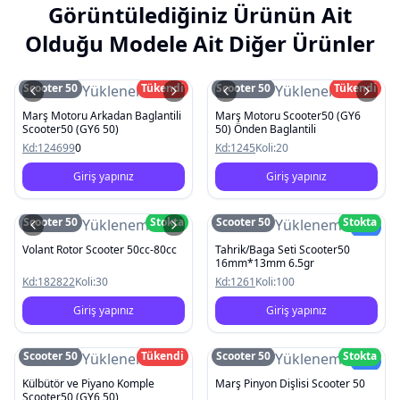
Görüntülediğiniz Ürünün Ait
Olduğu Modele Ait Diğer Ürünler
Scooter 50
Tükendi
Scooter 50
Tükendi
Resim Yüklenemedi
Resim Yüklenemedi
Marş Motoru Arkadan Baglantili
Marş Motoru Scooter50 (GY6
Scooter50 (GY6 50)
50) Önden Baglantili
Kd:
124699
0
Kd:
1245
Koli:
20
Giriş yapınız
Giriş yapınız
Scooter 50
Stokta
Scooter 50
Stokta
Resim Yüklenemedi
Resim Yüklenemedi
Yeni
Volant Rotor Scooter 50cc-80cc
Tahrik/Baga Seti Scooter50
16mm*13mm 6.5gr
Kd:
182822
Koli:
30
Kd:
1261
Koli:
100
Giriş yapınız
Giriş yapınız
Scooter 50
Tükendi
Scooter 50
Stokta
Resim Yüklenemedi
Resim Yüklenemedi
Yeni
Külbütör ve Piyano Komple
Marş Pinyon Dişlisi Scooter 50
Scooter50 (GY6 50)