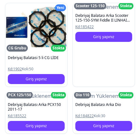
Scooter 125-150
Stokta
Resim Yüklenemedi
Yeni
Debriyaj Balatası Arka Scooter
125-150-SYM Fıddle II LINHAI
200 ATV
Kd:
185422
Giriş yapınız
CG Grubu
Stokta
Debriyaj Balatasi 5 li CG LİDE
Kd:
1902
Koli:
50
Giriş yapınız
PCX 125/150
Stokta
Dio 110
Stokta
Resim Yüklenemedi
Resim Yüklenemedi
Debriyaj Balatası Arka PCX150
Debriyaj Balatası Arka Dio
2011-17
Kd:
185522
Kd:
184822
Koli:
30
Giriş yapınız
Giriş yapınız