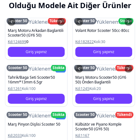
Olduğu Modele Ait Diğer Ürünler
Scooter 50
Tükendi
Scooter 50
Stokta
Resim Yüklenemedi
Resim Yüklenemedi
Marş Motoru Arkadan Baglantili
Volant Rotor Scooter 50cc-80cc
Scooter50 (GY6 50)
Kd:
124699
0
Kd:
182822
Koli:
30
Giriş yapınız
Giriş yapınız
Scooter 50
Stokta
Scooter 50
Tükendi
Resim Yüklenemedi
Resim Yüklenemedi
Yeni
Tahrik/Baga Seti Scooter50
Marş Motoru Scooter50 (GY6
16mm*13mm 6.5gr
50) Önden Baglantili
Kd:
1261
Koli:
100
Kd:
1245
Koli:
20
Giriş yapınız
Giriş yapınız
Scooter 50
Stokta
Scooter 50
Tükendi
Resim Yüklenemedi
Resim Yüklenemedi
Yeni
Marş Pinyon Dişlisi Scooter 50
Külbütör ve Piyano Komple
Scooter50 (GY6 50)
Kd:
2033
Koli:
100
Kd:
1167