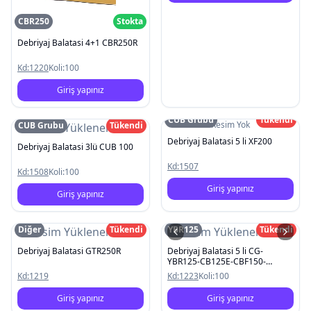
CBR250
Stokta
Debriyaj Balatasi 4+1 CBR250R
Kd:
1220
Koli:
100
Giriş yapınız
CUB Grubu
Tükendi
Resim Yok
CUB Grubu
Tükendi
Resim Yüklenemedi
Debriyaj Balatasi 5 li XF200
Debriyaj Balatasi 3lü CUB 100
Kd:
1507
Kd:
1508
Koli:
100
Giriş yapınız
Giriş yapınız
Diğer
Tükendi
YBR125
Tükendi
Resim Yüklenemedi
Resim Yüklenemedi
Debriyaj Balatasi GTR250R
Debriyaj Balatasi 5 li CG-
YBR125-CB125E-CBF150-
Titan125
Kd:
1219
Kd:
1223
Koli:
100
Giriş yapınız
Giriş yapınız