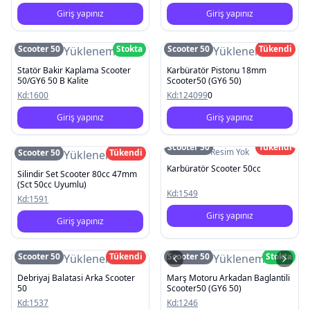
Giriş yapınız
Giriş yapınız
Scooter 50
Stokta
Scooter 50
Tükendi
Resim Yüklenemedi
Resim Yüklenemedi
Statör Bakir Kaplama Scooter
Karbüratör Pistonu 18mm
50/GY6 50 B Kalite
Scooter50 (GY6 50)
Kd:
1600
Kd:
124099
0
Giriş yapınız
Giriş yapınız
Scooter 50
Tükendi
Resim Yok
Scooter 50
Tükendi
Resim Yüklenemedi
Karbüratör Scooter 50cc
Silindir Set Scooter 80cc 47mm
(Sct 50cc Uyumlu)
Kd:
1549
Kd:
1591
Giriş yapınız
Giriş yapınız
Scooter 50
Tükendi
Scooter 50
Stokta
Resim Yüklenemedi
Resim Yüklenemedi
Debriyaj Balatasi Arka Scooter
Marş Motoru Arkadan Baglantili
50
Scooter50 (GY6 50)
Kd:
1537
Kd:
1246