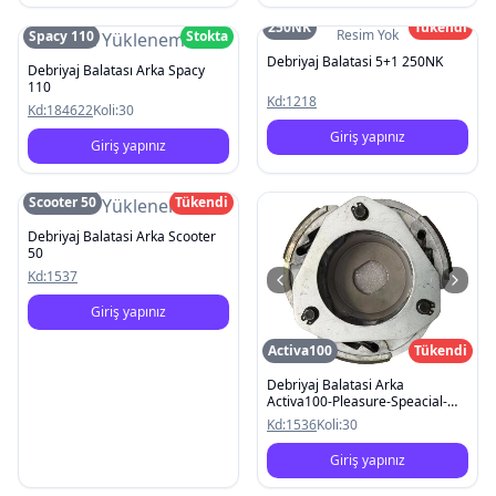
250NK
Tükendi
Resim Yok
Spacy 110
Stokta
Resim Yüklenemedi
Debriyaj Balatasi 5+1 250NK
Debriyaj Balatası Arka Spacy
110
Kd:
1218
Kd:
184622
Koli:
30
Giriş yapınız
Giriş yapınız
Scooter 50
Tükendi
Resim Yüklenemedi
Debriyaj Balatasi Arka Scooter
50
Kd:
1537
Giriş yapınız
Activa100
Tükendi
Debriyaj Balatasi Arka
Activa100-Pleasure-Speacial-
Alpha-TVS90
Kd:
1536
Koli:
30
Giriş yapınız