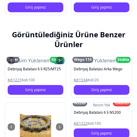
Giriş yapınız
Giriş yapınız
Görüntülediğiniz Ürüne Benzer
Ürünler
Diğer
Stokta
Wego 110
Stokta
Resim Yüklenemedi
Resim Yüklenemedi
Yeni
Debriyaj Balatasi 6 li R25/MT25
Debriyaj Balatasi Arka Wego
Kd:
1221
Koli:
100
Kd:
1534
Koli:
20
Giriş yapınız
Giriş yapınız
NS200
Tükendi
Resim Yok
Debriyaj Balatasi 6 li NS200
Kd:
1222
Koli:
100
Giriş yapınız