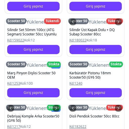
Giriş yapınız
Giriş yapınız
Scooter 50
Tükendi
Scooter 50
Tükendi
Resim Yüklenemedi
Resim Yüklenemedi
Silindir Set 50mm 100cc (ATG
Silindir Üst Kapak Dolu + DQ
Segman) Scooter 50cc Uyumlu
Subap Scooter 80cc
Kd:
159022
Koli:
12
Kd:
180022
Koli:
18
Giriş yapınız
Giriş yapınız
Scooter 50
Stokta
Scooter 50
Stokta
Resim Yüklenemedi
Resim Yüklenemedi
Yeni
Marş Pinyon Dişlisi Scooter 50
Karbüratör Pistonu 18mm
OEM
Scooter50 (GY6 50)
Kd:
1253
Koli:
100
Kd:
1240
Giriş yapınız
Giriş yapınız
Scooter 50
Stokta
Scooter 50
Tükendi
Resim Yüklenemedi
Resim Yüklenemedi
Yeni
Debriyaj Komple Arka Scooter50
Disli Pendisk Scooter 50cc 80cc
(GY6 50)
Kd:
1217
Koli:
12
Kd:
182622