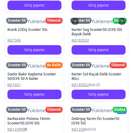
Giriş yapınız
Giriş yapınız
Scooter 50
Tükendi
Scooter 50
Stokta
Resim Yüklenemedi
Resim Yüklenemedi
Krank 22Diş Scooter 50c
Karter Sag Scooter50 (GY6 50)
Büyük Delik
Kd:
1566
Kd:
182922
Giriş yapınız
Giriş yapınız
Scooter 50
Az Kaldı
Scooter 50
Tükendi
Resim Yüklenemedi
Resim Yüklenemedi
Statör Bakir Kaplama Scooter
Karter Sol Küçük Delik Scooter
50/GY6 50 A Kalite
80cc
Kd:
1601
Kd:
183022
Koli:
20
Giriş yapınız
Giriş yapınız
Scooter 50
Tükendi
Scooter 50
Stokta
Resim Yüklenemedi
Resim Yüklenemedi
Yeni
Karbüratör Pistonu 16mm
Debriyaj Yarim Ön Scooter50
Scooter50 (GY6 50)
(GY6 50)
Kd:
123999
0
Kd:
1224
Koli:
50