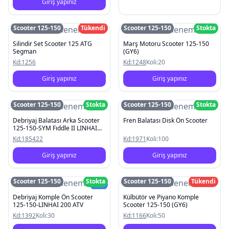
Giriş yapınız
Scooter 125-150
Tükendi
Scooter 125-150
Stokta
Resim Yüklenemedi
Resim Yüklenemedi
Silindir Set Scooter 125 ATG
Marş Motoru Scooter 125-150
Segman
(GY6)
Kd:
1256
Kd:
1248
Koli:
20
Giriş yapınız
Giriş yapınız
Scooter 125-150
Stokta
Scooter 125-150
Stokta
Resim Yüklenemedi
Resim Yüklenemedi
Debriyaj Balatası Arka Scooter
Fren Balatası Disk Ön Scooter
125-150-SYM Fıddle II LINHAI
200 ATV
Kd:
185422
Kd:
1971
Koli:
100
Giriş yapınız
Giriş yapınız
Scooter 125-150
Stokta
Scooter 125-150
Tükendi
Resim Yüklenemedi
Resim Yüklenemedi
Yeni
Debriyaj Komple Ön Scooter
Külbütör ve Piyano Komple
125-150-LINHAI 200 ATV
Scooter 125-150 (GY6)
Kd:
1392
Koli:
30
Kd:
1166
Koli:
50