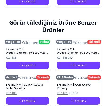
Giriş yapınız
Giriş yapınız
Görüntülediğiniz Ürüne Benzer
Ürünler
Wego 110
Stokta
Wego 110
Tükendi
Resim Yüklenemedi
Resim Yüklenemedi
Eksantrik Mili
Eksantrik Mili
Wego110Jupiter110-Scooty Zest
Wego110Jupiter110-Scooty Zest
110
110
Kd:
1188
Kd:
118899
0
Giriş yapınız
Giriş yapınız
Activa S
Tükendi
CUB Grubu
Tükendi
Resim Yüklenemedi
Resim Yüklenemedi
Eksantrik Mili Spacy Activa S
Eksantrik Mili CUB KH100
Alpha Spontini
Ramzey
Kd:
1189
Kd:
1186
Koli:
100
Giriş yapınız
Giriş yapınız