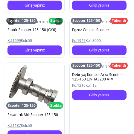
Giriş yapınız
Giriş yapınız
Scooter 125-150
Stokta
Scooter 125-150
Tükendi
Resim Yüklenemedi
Resim Yüklenemedi
Statör Scooter 125-150 (GY6)
Egzoz Contası Scooter
Kd:
1599
Koli:
50
Kd:
1947
Koli:
3000
Giriş yapınız
Giriş yapınız
Scooter 125-150
Tükendi
Resim Yüklenemedi
Debriyaj Komple Arka Scooter
125-150 LINHAI 200 ATV
Kd:
1216
Koli:
12
Giriş yapınız
Scooter 125-150
Stokta
Eksantrik Mili Scooter 125-150
Kd:
1187
Koli:
50