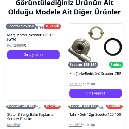
Görüntülediğiniz Ürünün Ait
Olduğu Modele Ait Diğer Ürünler
Scooter 125-150
Tükendi
Resim Yüklenemedi
Marş Motoru Scooter 125-150
(GY6)
Kd:
124899
0
Giriş yapınız
Scooter 125-150
Stokta
Km Çarkı/Rediktörü Scooter-CBF
Kd:
1955
Koli:
100
Giriş yapınız
Scooter 125-150
Tükendi
Scooter 125-150
Tükendi
Resim Yok
Resim Yok
Statör 8 Sargi Bakir Kaplama
Tahrik Seti 12gr Scooter125-150
Sccoter B Kalite
Kd:
1598
Kd:
1605
Koli:
100