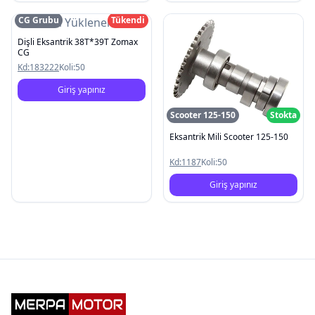
CG Grubu
Tükendi
Resim Yüklenemedi
Dişli Eksantrik 38T*39T Zomax
CG
Kd:
183222
Koli:
50
Giriş yapınız
Scooter 125-150
Stokta
Eksantrik Mili Scooter 125-150
Kd:
1187
Koli:
50
Giriş yapınız