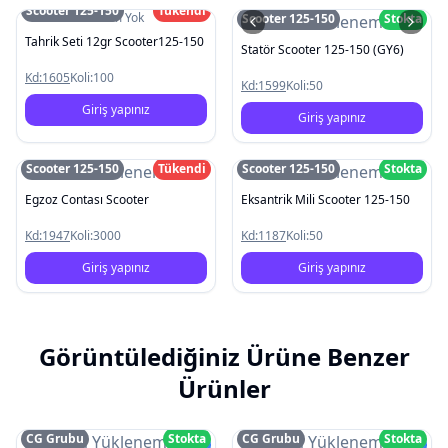
Scooter 125-150
Tükendi
Resim Yok
Scooter 125-150
Stokta
Resim Yüklenemedi
Tahrik Seti 12gr Scooter125-150
Statör Scooter 125-150 (GY6)
Kd:
1605
Koli:
100
Kd:
1599
Koli:
50
Giriş yapınız
Giriş yapınız
Scooter 125-150
Tükendi
Scooter 125-150
Stokta
Resim Yüklenemedi
Resim Yüklenemedi
Egzoz Contası Scooter
Eksantrik Mili Scooter 125-150
Kd:
1947
Koli:
3000
Kd:
1187
Koli:
50
Giriş yapınız
Giriş yapınız
Görüntülediğiniz Ürüne Benzer
Ürünler
CG Grubu
Stokta
CG Grubu
Stokta
Resim Yüklenemedi
Resim Yüklenemedi
Yeni
Yeni