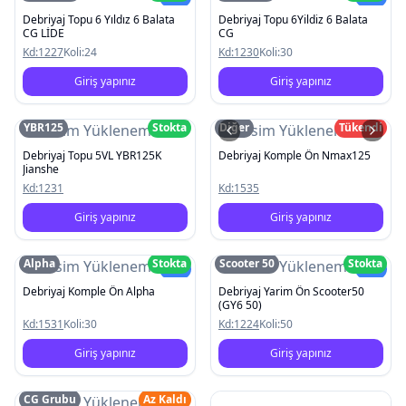
Debriyaj Topu 6 Yıldız 6 Balata
Debriyaj Topu 6Yildiz 6 Balata
CG LİDE
CG
Kd:
1227
Koli:
24
Kd:
1230
Koli:
30
Giriş yapınız
Giriş yapınız
YBR125
Stokta
Diğer
Tükendi
Resim Yüklenemedi
Resim Yüklenemedi
Debriyaj Topu 5VL YBR125K
Debriyaj Komple Ön Nmax125
Jianshe
Kd:
1231
Kd:
1535
Giriş yapınız
Giriş yapınız
Alpha
Stokta
Scooter 50
Stokta
Resim Yüklenemedi
Resim Yüklenemedi
Yeni
Yeni
Debriyaj Komple Ön Alpha
Debriyaj Yarim Ön Scooter50
(GY6 50)
Kd:
1531
Koli:
30
Kd:
1224
Koli:
50
Giriş yapınız
Giriş yapınız
CG Grubu
Az Kaldı
Resim Yüklenemedi