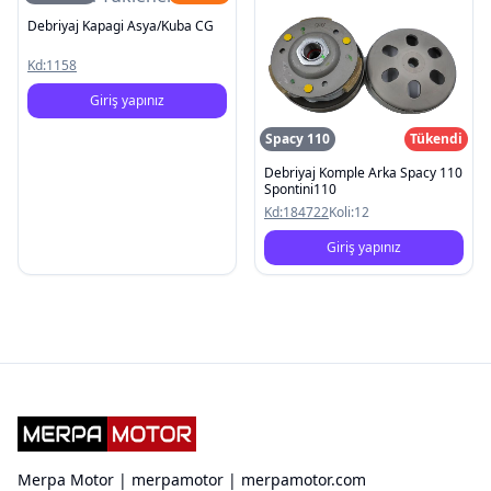
Debriyaj Kapagi Asya/Kuba CG
Kd:
1158
Giriş yapınız
Spacy 110
Tükendi
Debriyaj Komple Arka Spacy 110
Spontini110
Kd:
184722
Koli:
12
Giriş yapınız
Merpa Motor | merpamotor | merpamotor.com