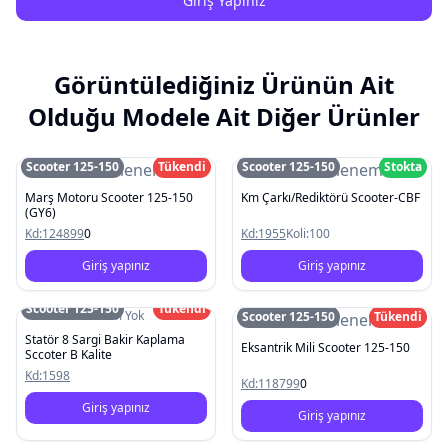
Giriş Yapınız
Görüntülediğiniz Ürünün Ait
Olduğu Modele Ait Diğer Ürünler
Scooter 125-150
Tükendi
Scooter 125-150
Stokta
Resim Yüklenemedi
Resim Yüklenemedi
Marş Motoru Scooter 125-150
Km Çarkı/Rediktörü Scooter-CBF
(GY6)
Kd:
124899
0
Kd:
1955
Koli:
100
Giriş yapınız
Giriş yapınız
Scooter 125-150
Tükendi
Resim Yok
Scooter 125-150
Tükendi
Resim Yüklenemedi
Statör 8 Sargi Bakir Kaplama
Eksantrik Mili Scooter 125-150
Sccoter B Kalite
Kd:
1598
Kd:
118799
0
Giriş yapınız
Giriş yapınız