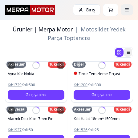
Giriş
Ürünler | Merpa Motor
|
Motosiklet Yedek
Parça Toptancısı
Aksesuar
Tükendi
Diğer
Tükendi
Ayna Kör Nokta
Zincir Temizleme Firçasi
Kd:
1729
Koli:
500
Kd:
1200
Koli:
300
Giriş yapınız
Giriş yapınız
Üniversal
Tükendi
Aksesuar
Tükendi
Alarmlı Disk Kilidi 7mm Pin
Kilit Halat 18mm*1500mm
Kd:
1927
Koli:
50
Kd:
1526
Koli:
25