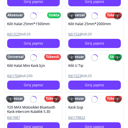
Giriş yapınız
Giriş yapınız
Aksesuar
Stokta
Üniversal
Tükendi
Kilit Halat 25mm*1500mm
Kilit Halat 25mm*2000mm
Kd:
1525
Koli:
20
Kd:
1524
Koli:
20
Giriş yapınız
Giriş yapınız
Üniversal
Tükendi
Aksesuar
Stokta
Kilit Halat Mini Kask Için
Kilit U Tip
Kd:
1704
Koli:
200
Kd:
1523
Koli:
20
Giriş yapınız
Giriş yapınız
Aksesuar
Tükendi
Aksesuar
Tükendi
Y20 MAX Motosiklet Bluetooth
Kask Isigi
Kask intercom Kulaklık 5.30
Kd:
1987
Kd:
179822
Giriş yapınız
Giriş yapınız