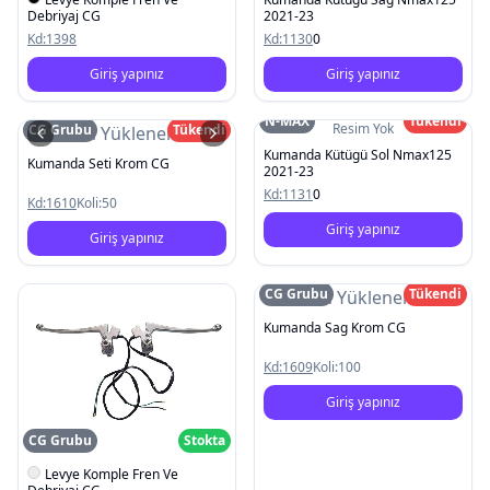
Debriyaj CG
2021-23
Kd:
1398
Kd:
1130
0
Giriş yapınız
Giriş yapınız
N-MAX
Tükendi
Resim Yok
CG Grubu
Tükendi
Resim Yüklenemedi
Kumanda Kütügü Sol Nmax125
Kumanda Seti Krom CG
2021-23
Kd:
1131
0
Kd:
1610
Koli:
50
Giriş yapınız
Giriş yapınız
CG Grubu
Tükendi
Resim Yüklenemedi
Kumanda Sag Krom CG
Kd:
1609
Koli:
100
Giriş yapınız
CG Grubu
Stokta
Levye Komple Fren Ve