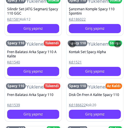
Spacy 110
Stokta
Spacy 110
Stokta
Resim Yüklenemedi
Resim Yüklenemedi
Silindir Set (ATG Segman) Spacy
Şanzıman Komple Spacy 110
110 GGC
Spontini
Kd:
1581
Koli:
12
Kd:
186022
Giriş yapınız
Giriş yapınız
Spacy 110
Tükendi
Spacy 110
Stokta
Resim Yüklenemedi
Resim Yüklenemedi
Fren Balatasi Arka Spacy 110 A
Kontak Set Spacy Alpha
Kalite
Kd:
1540
Kd:
1521
Giriş yapınız
Giriş yapınız
Spacy 110
Tükendi
Spacy 110
Az Kaldı
Resim Yüklenemedi
Resim Yüklenemedi
Fren Balatasi Arka Spacy 110
Disk Ön Fren A Kalite Spacy 110
Kd:
1539
Kd:
186622
Koli:
20
Giriş yapınız
Giriş yapınız