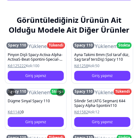
Görüntülediğiniz Ürünün Ait
Olduğu Modele Ait Diğer Ürünler
Spacy 110
Tükendi
Spacy 110
Stokta
Resim Yüklenemedi
Resim Yüklenemedi
Pinyon Dişli Spacy-Activa-Alpha-
Ayna Takimi 8mm (Sol taraf düz,
ActivaS-Beat-Spontini-Special-
Sag taraf tersDiş) Spacy 110
Pleasure
Kd:
125222
Koli:
100
Kd:
1258
Koli:
50
Giriş yapınız
Giriş yapınız
Spacy 110
Stokta
Spacy 110
Tükendi
Resim Yüklenemedi
Resim Yüklenemedi
Dügme Sinyal Spacy 110
Silindir Set (ATG Segman) K44
Spacy Alpha-Spontini110
Kd:
1140
0
Kd:
1582
Koli:
12
Giriş yapınız
Giriş yapınız
Spacy 110
Tükendi
Spacy 110
Stokta