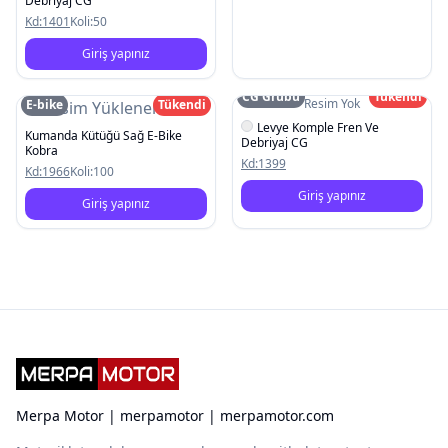
Debriyaj CG
Kd:
1401
Koli:
50
Giriş yapınız
CG Grubu
Tükendi
Resim Yok
E-bike
Tükendi
Resim Yüklenemedi
Levye Komple Fren Ve
Kumanda Kütüğü Sağ E-Bike
Debriyaj CG
Kobra
Kd:
1399
Kd:
1966
Koli:
100
Giriş yapınız
Giriş yapınız
Merpa Motor | merpamotor | merpamotor.com