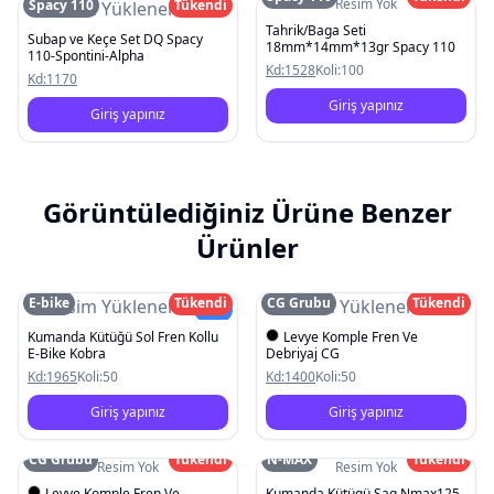
Resim Yok
Spacy 110
Tükendi
Resim Yüklenemedi
Tahrik/Baga Seti
Subap ve Keçe Set DQ Spacy
18mm*14mm*13gr Spacy 110
110-Spontini-Alpha
Kd:
1528
Koli:
100
Kd:
1170
Giriş yapınız
Giriş yapınız
Görüntülediğiniz Ürüne Benzer
Ürünler
E-bike
Tükendi
CG Grubu
Tükendi
Resim Yüklenemedi
Resim Yüklenemedi
Yeni
Kumanda Kütüğü Sol Fren Kollu
Levye Komple Fren Ve
E-Bike Kobra
Debriyaj CG
Kd:
1965
Koli:
50
Kd:
1400
Koli:
50
Giriş yapınız
Giriş yapınız
CG Grubu
Tükendi
N-MAX
Tükendi
Resim Yok
Resim Yok
Levye Komple Fren Ve
Kumanda Kütügü Sag Nmax125