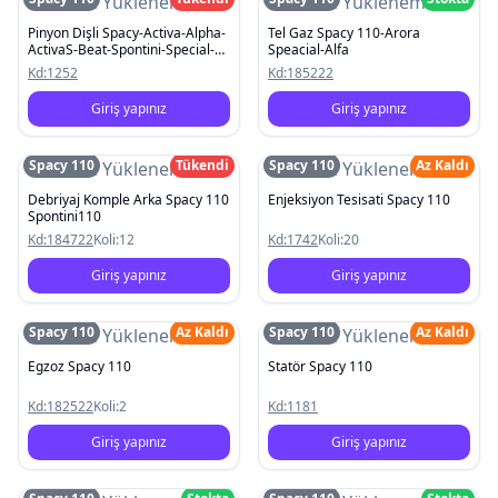
Resim Yüklenemedi
Resim Yüklenemedi
Pinyon Dişli Spacy-Activa-Alpha-
Tel Gaz Spacy 110-Arora
ActivaS-Beat-Spontini-Special-
Speacial-Alfa
Pleasure
Kd:
1252
Kd:
185222
Giriş yapınız
Giriş yapınız
Spacy 110
Tükendi
Spacy 110
Az Kaldı
Resim Yüklenemedi
Resim Yüklenemedi
Debriyaj Komple Arka Spacy 110
Enjeksiyon Tesisati Spacy 110
Spontini110
Kd:
184722
Koli:
12
Kd:
1742
Koli:
20
Giriş yapınız
Giriş yapınız
Spacy 110
Az Kaldı
Spacy 110
Az Kaldı
Resim Yüklenemedi
Resim Yüklenemedi
Egzoz Spacy 110
Statör Spacy 110
Kd:
182522
Koli:
2
Kd:
1181
Giriş yapınız
Giriş yapınız