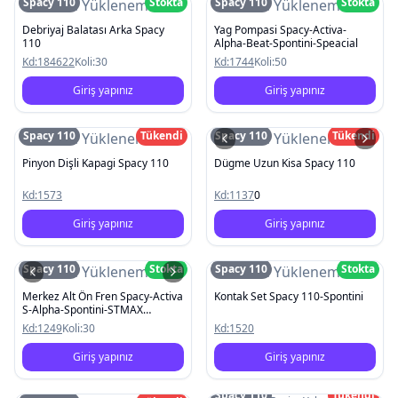
Spacy 110
Stokta
Spacy 110
Stokta
Resim Yüklenemedi
Resim Yüklenemedi
Debriyaj Balatası Arka Spacy
Yag Pompasi Spacy-Activa-
110
Alpha-Beat-Spontini-Speacial
Kd:
184622
Koli:
30
Kd:
1744
Koli:
50
Giriş yapınız
Giriş yapınız
Spacy 110
Tükendi
Spacy 110
Tükendi
Resim Yüklenemedi
Resim Yüklenemedi
Pinyon Dişli Kapagi Spacy 110
Dügme Uzun Kisa Spacy 110
Kd:
1573
Kd:
1137
0
Giriş yapınız
Giriş yapınız
Spacy 110
Stokta
Spacy 110
Stokta
Resim Yüklenemedi
Resim Yüklenemedi
Merkez Alt Ön Fren Spacy-Activa
Kontak Set Spacy 110-Spontini
S-Alpha-Spontini-STMAX
Kobra2000
Kd:
1249
Koli:
30
Kd:
1520
Giriş yapınız
Giriş yapınız
Spacy 110
Tükendi