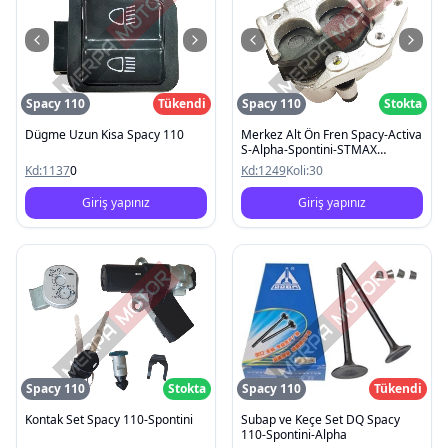
Spacy 110
Tükendi
Spacy 110
Stokta
Dügme Uzun Kisa Spacy 110
Merkez Alt Ön Fren Spacy-Activa
S-Alpha-Spontini-STMAX
Kobra2000
Kd:
1137
0
Kd:
1249
Koli:
30
Giriş yapınız
Giriş yapınız
Spacy 110
Stokta
Spacy 110
Tükendi
Kontak Set Spacy 110-Spontini
Subap ve Keçe Set DQ Spacy
110-Spontini-Alpha