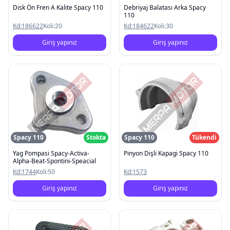
Disk Ön Fren A Kalite Spacy 110
Debriyaj Balatası Arka Spacy
110
Kd:
186622
Koli:
20
Kd:
184622
Koli:
30
Giriş yapınız
Giriş yapınız
Spacy 110
Stokta
Spacy 110
Tükendi
Yag Pompasi Spacy-Activa-
Pinyon Dişli Kapagi Spacy 110
Alpha-Beat-Spontini-Speacial
Kd:
1744
Koli:
50
Kd:
1573
Giriş yapınız
Giriş yapınız