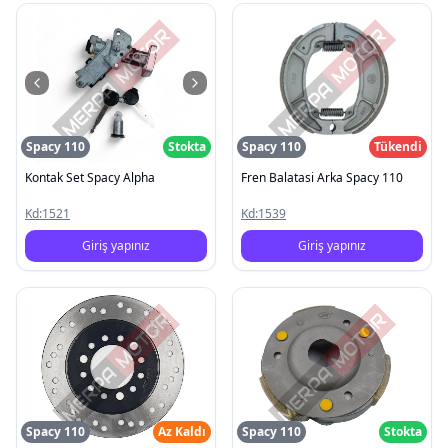
Spacy 110
Stokta
Spacy 110
Tükendi
Kontak Set Spacy Alpha
Fren Balatasi Arka Spacy 110
Kd:
1521
Kd:
1539
Giriş yapınız
Giriş yapınız
Spacy 110
Az Kaldı
Spacy 110
Stokta