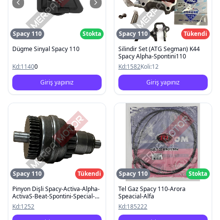
Spacy 110
Stokta
Spacy 110
Tükendi
Dügme Sinyal Spacy 110
Silindir Set (ATG Segman) K44
Spacy Alpha-Spontini110
Kd:
1140
0
Kd:
1582
Koli:
12
Giriş yapınız
Giriş yapınız
Spacy 110
Tükendi
Spacy 110
Stokta
Pinyon Dişli Spacy-Activa-Alpha-
Tel Gaz Spacy 110-Arora
ActivaS-Beat-Spontini-Special-
Speacial-Alfa
Pleasure
Kd:
1252
Kd:
185222