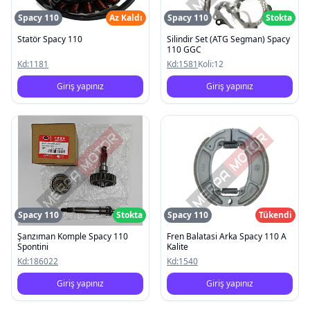
Spacy 110
Az Kaldı
Spacy 110
Stokta
Statör Spacy 110
Silindir Set (ATG Segman) Spacy
110 GGC
Kd:
1181
Kd:
1581
Koli:
12
Giriş yapınız
Giriş yapınız
Spacy 110
Stokta
Spacy 110
Tükendi
Şanzıman Komple Spacy 110
Fren Balatasi Arka Spacy 110 A
Spontini
Kalite
Kd:
186022
Kd:
1540
Giriş yapınız
Giriş yapınız