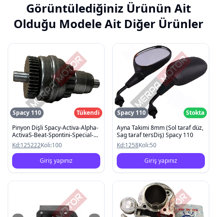
Görüntülediğiniz Ürünün Ait
Olduğu Modele Ait Diğer Ürünler
Spacy 110
Tükendi
Spacy 110
Stokta
Pinyon Dişli Spacy-Activa-Alpha-
Ayna Takimi 8mm (Sol taraf düz,
ActivaS-Beat-Spontini-Special-
Sag taraf tersDiş) Spacy 110
Pleasure
Kd:
125222
Koli:
100
Kd:
1258
Koli:
50
Giriş yapınız
Giriş yapınız