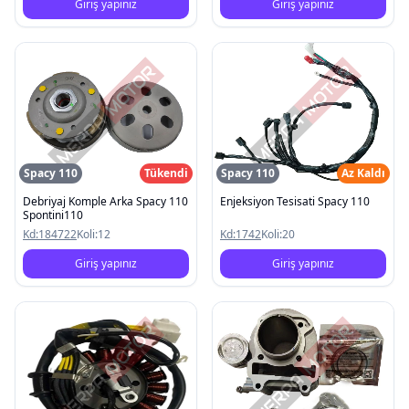
Giriş yapınız
Giriş yapınız
Spacy 110
Tükendi
Spacy 110
Az Kaldı
Debriyaj Komple Arka Spacy 110
Enjeksiyon Tesisati Spacy 110
Spontini110
Kd:
184722
Koli:
12
Kd:
1742
Koli:
20
Giriş yapınız
Giriş yapınız