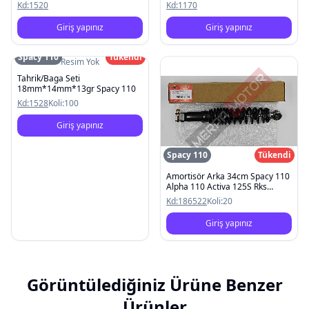
Kd:
1520
Kd:
1170
Giriş yapınız
Giriş yapınız
Spacy 110
Tükendi
Resim Yok
Tahrik/Baga Seti
18mm*14mm*13gr Spacy 110
Kd:
1528
Koli:
100
Giriş yapınız
Spacy 110
Tükendi
Amortisör Arka 34cm Spacy 110
Alpha 110 Activa 125S Rks
Spontını 110 Kanuni Mati 125
Kd:
186522
Koli:
20
Giriş yapınız
Görüntülediğiniz Ürüne Benzer
Ürünler