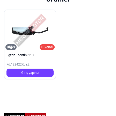
Diğer
Tükendi
Egzoz Spontini 110
Kd:
182422
Koli:
2
Giriş yapınız