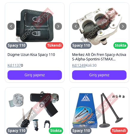
Spacy 110
Tükendi
Spacy 110
Stokta
Dügme Uzun Kisa Spacy 110
Merkez Alt Ön Fren Spacy-Activa
S-Alpha-Spontini-STMAX
Kobra2000
Kd:
1137
0
Kd:
1249
Koli:
30
Giriş yapınız
Giriş yapınız
Spacy 110
Stokta
Spacy 110
Tükendi