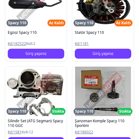
Spacy 110
Az Kaldı
Spacy 110
Az Kaldı
Egzoz Spacy 110
Statör Spacy 110
Kd:
182522
Koli:
2
Kd:
1181
Giriş yapınız
Giriş yapınız
Spacy 110
Stokta
Spacy 110
Stokta
Silindir Set (ATG Segman) Spacy
Şanzıman Komple Spacy 110
110 GGC
Spontini
Kd:
1581
Koli:
12
Kd:
186022