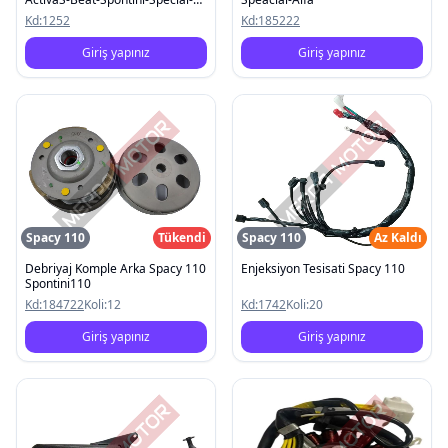
Pleasure
Kd:
1252
Kd:
185222
Giriş yapınız
Giriş yapınız
Spacy 110
Tükendi
Spacy 110
Az Kaldı
Debriyaj Komple Arka Spacy 110
Enjeksiyon Tesisati Spacy 110
Spontini110
Kd:
184722
Koli:
12
Kd:
1742
Koli:
20
Giriş yapınız
Giriş yapınız