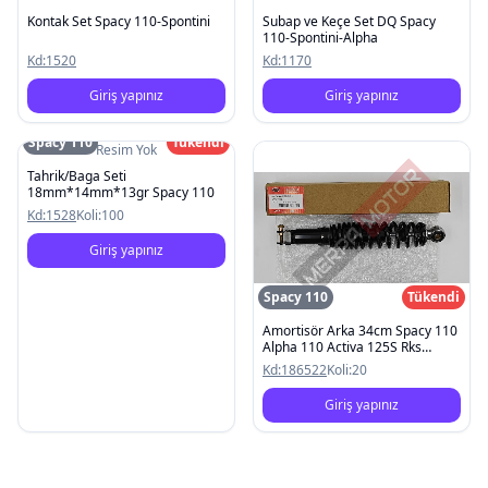
Kontak Set Spacy 110-Spontini
Subap ve Keçe Set DQ Spacy
110-Spontini-Alpha
Kd:
1520
Kd:
1170
Giriş yapınız
Giriş yapınız
Spacy 110
Tükendi
Resim Yok
Tahrik/Baga Seti
18mm*14mm*13gr Spacy 110
Kd:
1528
Koli:
100
Giriş yapınız
Spacy 110
Tükendi
Amortisör Arka 34cm Spacy 110
Alpha 110 Activa 125S Rks
Spontını 110 Kanuni Mati 125
Kd:
186522
Koli:
20
Giriş yapınız