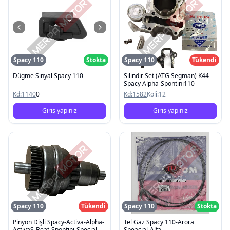
Spacy 110
Stokta
Spacy 110
Tükendi
Dügme Sinyal Spacy 110
Silindir Set (ATG Segman) K44
Spacy Alpha-Spontini110
Kd:
1140
0
Kd:
1582
Koli:
12
Giriş yapınız
Giriş yapınız
Spacy 110
Tükendi
Spacy 110
Stokta
Pinyon Dişli Spacy-Activa-Alpha-
Tel Gaz Spacy 110-Arora
ActivaS-Beat-Spontini-Special-
Speacial-Alfa