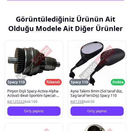
Görüntülediğiniz Ürünün Ait
Olduğu Modele Ait Diğer Ürünler
Spacy 110
Tükendi
Spacy 110
Stokta
Pinyon Dişli Spacy-Activa-Alpha-
Ayna Takimi 8mm (Sol taraf düz,
ActivaS-Beat-Spontini-Special-
Sag taraf tersDiş) Spacy 110
Pleasure
Kd:
125222
Koli:
100
Kd:
1258
Koli:
50
Giriş yapınız
Giriş yapınız