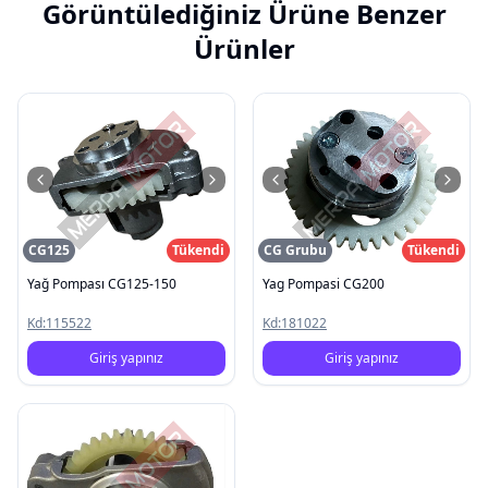
Görüntülediğiniz Ürüne Benzer
Ürünler
CG125
Tükendi
CG Grubu
Tükendi
Yağ Pompası CG125-150
Yag Pompasi CG200
Kd:
115522
Kd:
181022
Giriş yapınız
Giriş yapınız