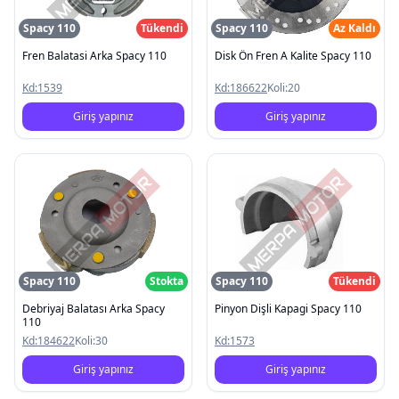
Spacy 110
Tükendi
Spacy 110
Az Kaldı
Fren Balatasi Arka Spacy 110
Disk Ön Fren A Kalite Spacy 110
Kd:
1539
Kd:
186622
Koli:
20
Giriş yapınız
Giriş yapınız
Spacy 110
Stokta
Spacy 110
Tükendi
Debriyaj Balatası Arka Spacy
Pinyon Dişli Kapagi Spacy 110
110
Kd:
184622
Koli:
30
Kd:
1573
Giriş yapınız
Giriş yapınız