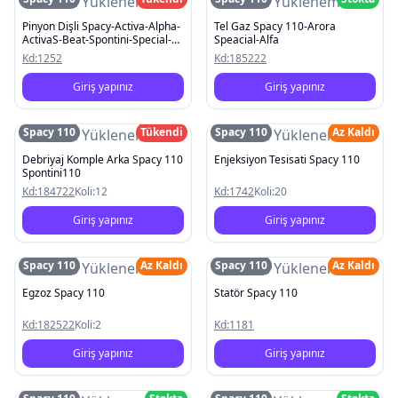
Resim Yüklenemedi
Resim Yüklenemedi
Pinyon Dişli Spacy-Activa-Alpha-
Tel Gaz Spacy 110-Arora
ActivaS-Beat-Spontini-Special-
Speacial-Alfa
Pleasure
Kd:
1252
Kd:
185222
Giriş yapınız
Giriş yapınız
Spacy 110
Tükendi
Spacy 110
Az Kaldı
Resim Yüklenemedi
Resim Yüklenemedi
Debriyaj Komple Arka Spacy 110
Enjeksiyon Tesisati Spacy 110
Spontini110
Kd:
184722
Koli:
12
Kd:
1742
Koli:
20
Giriş yapınız
Giriş yapınız
Spacy 110
Az Kaldı
Spacy 110
Az Kaldı
Resim Yüklenemedi
Resim Yüklenemedi
Egzoz Spacy 110
Statör Spacy 110
Kd:
182522
Koli:
2
Kd:
1181
Giriş yapınız
Giriş yapınız