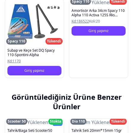
Spacy 110
Tükendi
Resim Yüklenemedi
Amortisör Arka 34cm Spacy 110
Alpha 110 Activa 125S Rks
Spontını 110 Kanuni Mati 125
Kd:
186522
Koli:
20
Giriş yapınız
Spacy 110
Tükendi
Subap ve Keçe Set DQ Spacy
110-Spontini-Alpha
Kd:
1170
Giriş yapınız
Görüntülediğiniz Ürüne Benzer
Ürünler
Scooter 50
Stokta
Dio 110
Tükendi
Resim Yüklenemedi
Resim Yüklenemedi
Yeni
Tahrik/Baga Seti Scooter50
Tahrik Seti 20mm*15mm 15gr