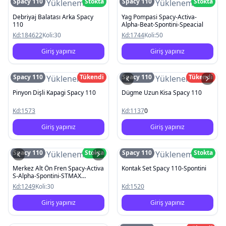
Spacy 110
Stokta
Spacy 110
Stokta
Resim Yüklenemedi
Resim Yüklenemedi
Debriyaj Balatası Arka Spacy
Yag Pompasi Spacy-Activa-
110
Alpha-Beat-Spontini-Speacial
Kd:
184622
Koli:
30
Kd:
1744
Koli:
50
Giriş yapınız
Giriş yapınız
Spacy 110
Tükendi
Spacy 110
Tükendi
Resim Yüklenemedi
Resim Yüklenemedi
Pinyon Dişli Kapagi Spacy 110
Dügme Uzun Kisa Spacy 110
Kd:
1573
Kd:
1137
0
Giriş yapınız
Giriş yapınız
Spacy 110
Stokta
Spacy 110
Stokta
Resim Yüklenemedi
Resim Yüklenemedi
Merkez Alt Ön Fren Spacy-Activa
Kontak Set Spacy 110-Spontini
S-Alpha-Spontini-STMAX
Kobra2000
Kd:
1249
Koli:
30
Kd:
1520
Giriş yapınız
Giriş yapınız