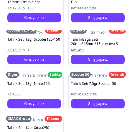
16mm*13mm 6.5gr
Dio
Kd:
1261
Koli:
100
Kd:
1608
Koli:
200
Giriş yapınız
Giriş yapınız
Scooter 125-150
Tükendi
Activa S
Tükendi
Resim Yok
Resim Yok
Tahrik Seti 12gr Scooter125-150
Tahrik/Baga Seti
20mm*15mm*15gr Activa S
Kd:
1605
Koli:
100
Kd:
1451
Giriş yapınız
Giriş yapınız
Diğer
Stokta
Scooter 50
Tükendi
Resim Yüklenemedi
Resim Yüklenemedi
Tahrik Seti 13gr Nmax155
Tahrik Seti 7,5gr Scooter 50
Kd:
1606
Kd:
1450
Koli:
100
Giriş yapınız
Giriş yapınız
XMAX Grubu
Tükendi
Resim Yüklenemedi
Tahrik Seti 14gr Xmax250