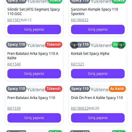
Spacy 110
Stokta
Spacy 110
Stokta
Resim Yüklenemedi
Resim Yüklenemedi
Silindir Set (ATG Segman) Spacy
Şanzıman Komple Spacy 110
110 GGC
Spontini
Kd:
1581
Koli:
12
Kd:
186022
Giriş yapınız
Giriş yapınız
Spacy 110
Tükendi
Spacy 110
Stokta
Resim Yüklenemedi
Resim Yüklenemedi
Fren Balatasi Arka Spacy 110 A
Kontak Set Spacy Alpha
Kalite
Kd:
1540
Kd:
1521
Giriş yapınız
Giriş yapınız
Spacy 110
Tükendi
Spacy 110
Az Kaldı
Resim Yüklenemedi
Resim Yüklenemedi
Fren Balatasi Arka Spacy 110
Disk Ön Fren A Kalite Spacy 110
Kd:
1539
Kd:
186622
Koli:
20
Giriş yapınız
Giriş yapınız