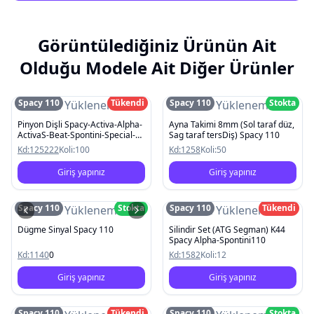
Görüntülediğiniz Ürünün Ait
Olduğu Modele Ait Diğer Ürünler
Spacy 110
Tükendi
Spacy 110
Stokta
Resim Yüklenemedi
Resim Yüklenemedi
Pinyon Dişli Spacy-Activa-Alpha-
Ayna Takimi 8mm (Sol taraf düz,
ActivaS-Beat-Spontini-Special-
Sag taraf tersDiş) Spacy 110
Pleasure
Kd:
125222
Koli:
100
Kd:
1258
Koli:
50
Giriş yapınız
Giriş yapınız
Spacy 110
Stokta
Spacy 110
Tükendi
Resim Yüklenemedi
Resim Yüklenemedi
Dügme Sinyal Spacy 110
Silindir Set (ATG Segman) K44
Spacy Alpha-Spontini110
Kd:
1140
0
Kd:
1582
Koli:
12
Giriş yapınız
Giriş yapınız
Spacy 110
Tükendi
Spacy 110
Stokta