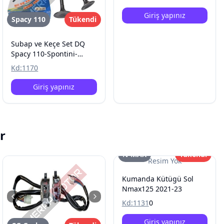
Giriş yapınız
Spacy 110
Tükendi
Subap ve Keçe Set DQ
Spacy 110-Spontini-
Alpha
Kd:
1170
Giriş yapınız
r
N-MAX
Tükendi
Resim Yok
Kumanda Kütügü Sol
Nmax125 2021-23
Kd:
1131
0
Giriş yapınız