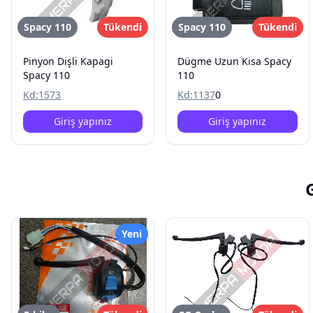
Spacy 110
Tükendi
Spacy 110
Tükendi
Pinyon Dişli Kapagi
Dügme Uzun Kisa Spacy
Spacy 110
110
Kd:
1573
Kd:
1137
0
Giriş yapınız
Giriş yapınız
Yeni