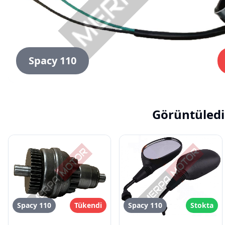
Spacy 110
Görüntüledi
Spacy 110
Tükendi
Spacy 110
Stokta