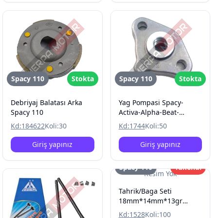
Spacy 110
Stokta
Spacy 110
Stokta
Debriyaj Balatası Arka
Yag Pompasi Spacy-
Spacy 110
Activa-Alpha-Beat-
Spontini-Speacial
Kd:
184622
Koli:
30
Kd:
1744
Koli:
50
Giriş yapınız
Giriş yapınız
Spacy 110
Tükendi
Resim Yok
Tahrik/Baga Seti
18mm*14mm*13gr
Spacy 110
Kd:
1528
Koli:
100