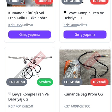
E-bike
Tükendi
CG Grubu
Tükendi
Kumanda Kütüğü Sol
Levye Komple Fren Ve
Fren Kollu E-Bike Kobra
Debriyaj CG
Kd:
1965
Koli:
50
Kd:
1400
Koli:
50
Giriş yapınız
Giriş yapınız
CG Grubu
Stokta
CG Grubu
Tükendi
Levye Komple Fren Ve
Kumanda Sag Krom CG
Debriyaj CG
Kd:
1401
Koli:
50
Kd:
1609
Koli:
100