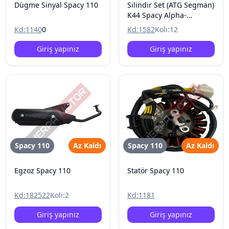
Dügme Sinyal Spacy 110
Silindir Set (ATG Segman)
K44 Spacy Alpha-
Spontini110
Kd:
1140
0
Kd:
1582
Koli:
12
Giriş yapınız
Giriş yapınız
Spacy 110
Az Kaldı
Spacy 110
Az Kaldı
Egzoz Spacy 110
Statör Spacy 110
Kd:
182522
Koli:
2
Kd:
1181
Giriş yapınız
Giriş yapınız