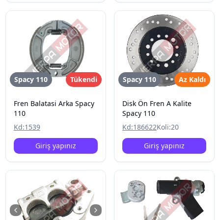
Spacy 110
Tükendi
Spacy 110
Az Kaldı
Fren Balatasi Arka Spacy
Disk Ön Fren A Kalite
110
Spacy 110
Kd:
1539
Kd:
186622
Koli:
20
Giriş yapınız
Giriş yapınız