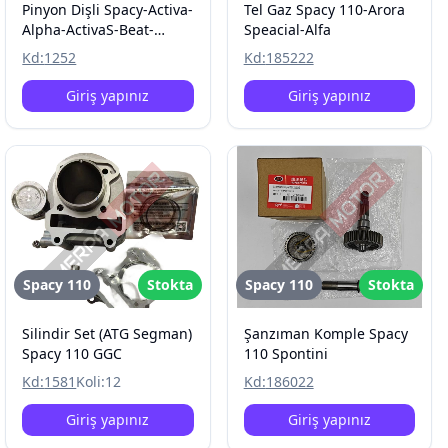
Pinyon Dişli Spacy-Activa-
Tel Gaz Spacy 110-Arora
Alpha-ActivaS-Beat-
Speacial-Alfa
Spontini-Special-
Kd:
1252
Kd:
185222
Pleasure
Giriş yapınız
Giriş yapınız
Spacy 110
Stokta
Spacy 110
Stokta
Silindir Set (ATG Segman)
Şanzıman Komple Spacy
Spacy 110 GGC
110 Spontini
Kd:
1581
Koli:
12
Kd:
186022
Giriş yapınız
Giriş yapınız