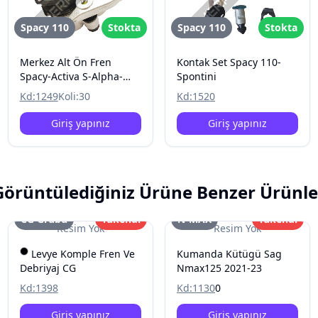
Spacy 110
Stokta
Spacy 110
Stokta
Merkez Alt Ön Fren
Kontak Set Spacy 110-
Spacy-Activa S-Alpha-
Spontini
Spontini-STMAX
Kd:
1249
Koli:
30
Kd:
1520
Kobra2000
Giriş yapınız
Giriş yapınız
Görüntülediğiniz Ürüne Benzer Ürünle
CG Grubu
Tükendi
N-MAX
Tükendi
Resim Yok
Resim Yok
Levye Komple Fren Ve
Kumanda Kütügü Sag
Debriyaj CG
Nmax125 2021-23
Kd:
1398
Kd:
1130
0
Giriş yapınız
Giriş yapınız