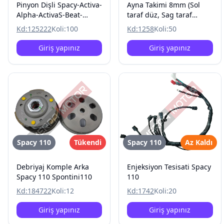
Pinyon Dişli Spacy-Activa-
Ayna Takimi 8mm (Sol
Alpha-ActivaS-Beat-
taraf düz, Sag taraf
Spontini-Special-
tersDiş) Spacy 110
Kd:
125222
Koli:
100
Kd:
1258
Koli:
50
Pleasure
Giriş yapınız
Giriş yapınız
Spacy 110
Tükendi
Spacy 110
Az Kaldı
Debriyaj Komple Arka
Enjeksiyon Tesisati Spacy
Spacy 110 Spontini110
110
Kd:
184722
Koli:
12
Kd:
1742
Koli:
20
Giriş yapınız
Giriş yapınız