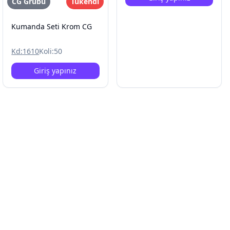
CG Grubu
Tükendi
Kumanda Seti Krom CG
Kd:
1610
Koli:
50
Giriş yapınız