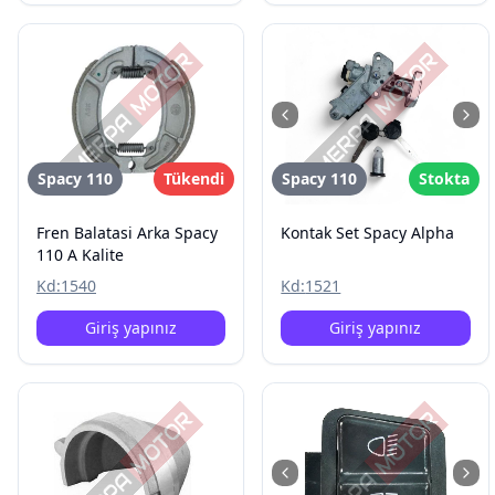
Spacy 110
Tükendi
Spacy 110
Stokta
Fren Balatasi Arka Spacy
Kontak Set Spacy Alpha
110 A Kalite
Kd:
1540
Kd:
1521
Giriş yapınız
Giriş yapınız