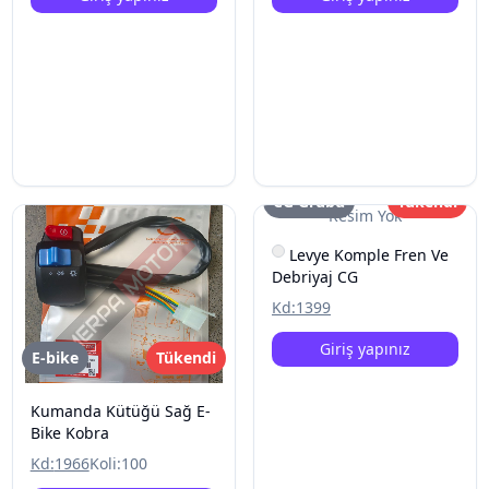
CG Grubu
Tükendi
Resim Yok
Levye Komple Fren Ve
Debriyaj CG
Kd:
1399
Giriş yapınız
E-bike
Tükendi
Kumanda Kütüğü Sağ E-
Bike Kobra
Kd:
1966
Koli:
100