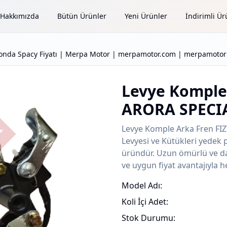
Hakkımızda
Bütün Ürünler
Yeni Ürünler
İndirimli Ür
nda Spacy Fiyatı | Merpa Motor | merpamotor.com | merpamotor |
Levye Komple
ARORA SPECI
Levye Komple Arka Fren FI
Levyesi ve Kütükleri yedek 
üründür. Uzun ömürlü ve daya
ve uygun fiyat avantajıyla h
Model Adı:
Koli İçi Adet:
Stok Durumu: