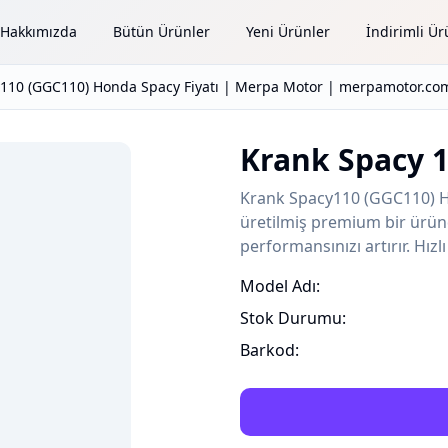
Hakkımızda
Bütün Ürünler
Yeni Ürünler
İndirimli Ür
110 (GGC110) Honda Spacy Fiyatı | Merpa Motor | merpamotor.com
Krank Spacy 
Krank Spacy110 (GGC110) Ho
üretilmiş premium bir üründ
performansınızı artırır. Hız
Model Adı:
Stok Durumu:
Barkod: