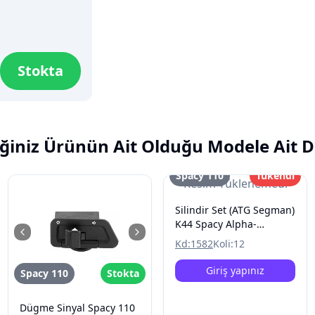
Stokta
ğiniz Ürünün Ait Olduğu Modele Ait D
Spacy 110
Tükendi
Resim Yüklenemedi
Silindir Set (ATG Segman)
K44 Spacy Alpha-
Spontini110
Kd:
1582
Koli:
12
Giriş yapınız
Spacy 110
Stokta
Dügme Sinyal Spacy 110