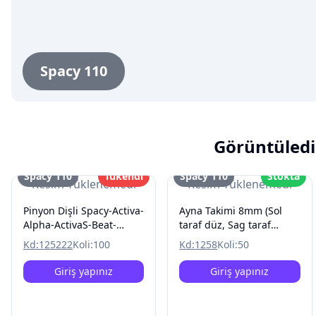
Spacy 110
Görüntüledi
Spacy 110
Tükendi
Spacy 110
Stokta
Resim Yüklenemedi
Resim Yüklenemedi
Pinyon Dişli Spacy-Activa-
Ayna Takimi 8mm (Sol
Alpha-ActivaS-Beat-
taraf düz, Sag taraf
Spontini-Special-
tersDiş) Spacy 110
Kd:
125222
Koli:
100
Kd:
1258
Koli:
50
Pleasure
Giriş yapınız
Giriş yapınız