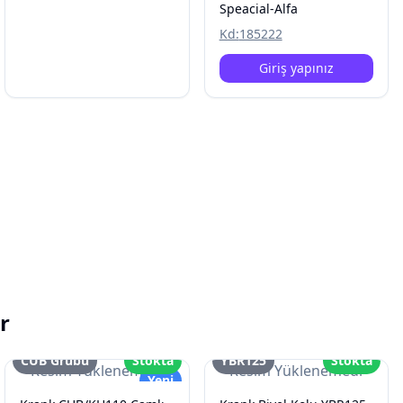
Speacial-Alfa
Kd:
185222
Giriş yapınız
r
CUB Grubu
Stokta
YBR125
Stokta
Resim Yüklenemedi
Resim Yüklenemedi
Yeni