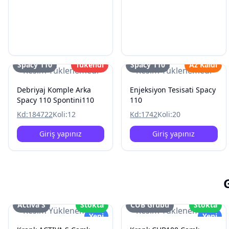
Spacy 110
Tükendi
Spacy 110
Az Kaldı
Resim Yüklenemedi
Resim Yüklenemedi
Debriyaj Komple Arka
Enjeksiyon Tesisati Spacy
Spacy 110 Spontini110
110
Kd:
184722
Koli:
12
Kd:
1742
Koli:
20
Giriş yapınız
Giriş yapınız
Activa S
Stokta
CUB Grubu
Stokta
Resim Yüklenemedi
Resim Yüklenemedi
Yeni
Yeni