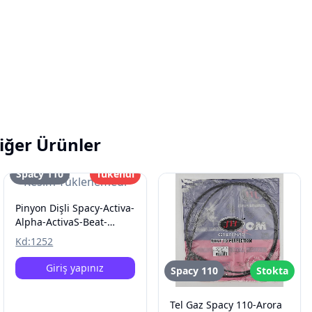
iğer Ürünler
Spacy 110
Tükendi
Resim Yüklenemedi
Pinyon Dişli Spacy-Activa-
Alpha-ActivaS-Beat-
Spontini-Special-
Kd:
1252
Pleasure
Giriş yapınız
Spacy 110
Stokta
Tel Gaz Spacy 110-Arora