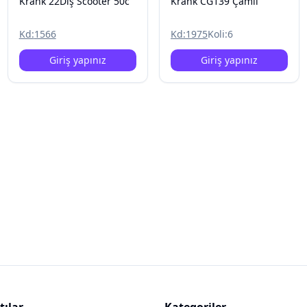
Krank 22Diş Scooter 50c
Krank CG139 Çamlı
Kd:
1566
Kd:
1975
Koli:
6
Giriş yapınız
Giriş yapınız
tılar
Kategoriler