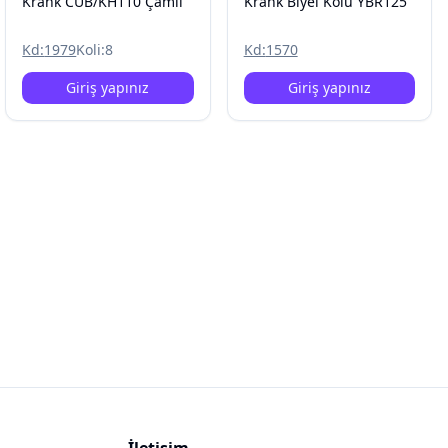
Krank CUB/KH110 Çamlı
Krank Biyel Kolu YBR125
Kd:
1979
Koli:
8
Kd:
1570
Giriş yapınız
Giriş yapınız
İletişim