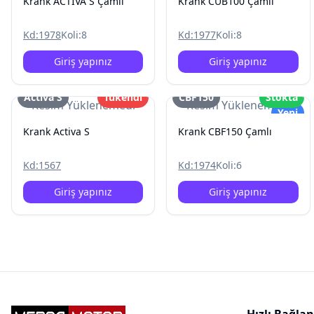
Krank ACTIVA S Çamlı
Krank CUB100 Çamlı
Kd:
1978
Koli:
8
Kd:
1977
Koli:
8
Giriş yapınız
Giriş yapınız
Activa S
Tükendi
CBF150
Stokta
Resim Yüklenemedi
Resim Yüklenemedi
Yeni
Krank Activa S
Krank CBF150 Çamlı
Kd:
1567
Kd:
1974
Koli:
6
Giriş yapınız
Giriş yapınız
Hızlı Bağlan