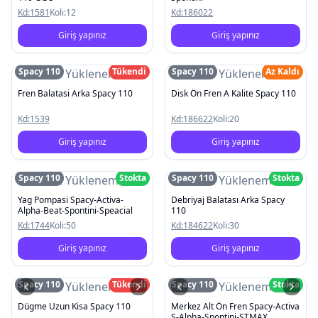
Kd:
1581
Koli:
12
Kd:
186022
Giriş yapınız
Giriş yapınız
Spacy 110
Tükendi
Spacy 110
Az Kaldı
Resim Yüklenemedi
Resim Yüklenemedi
Fren Balatasi Arka Spacy 110
Disk Ön Fren A Kalite Spacy 110
Kd:
1539
Kd:
186622
Koli:
20
Giriş yapınız
Giriş yapınız
Spacy 110
Stokta
Spacy 110
Stokta
Resim Yüklenemedi
Resim Yüklenemedi
Yag Pompasi Spacy-Activa-
Debriyaj Balatası Arka Spacy
Alpha-Beat-Spontini-Speacial
110
Kd:
1744
Koli:
50
Kd:
184622
Koli:
30
Giriş yapınız
Giriş yapınız
Spacy 110
Tükendi
Spacy 110
Stokta
Resim Yüklenemedi
Resim Yüklenemedi
Dügme Uzun Kisa Spacy 110
Merkez Alt Ön Fren Spacy-Activa
S-Alpha-Spontini-STMAX