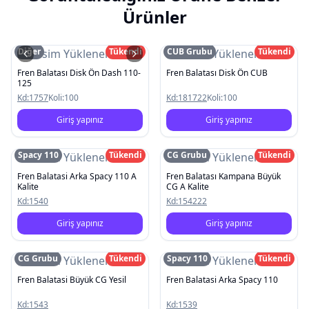
Ürünler
Diğer
Tükendi
CUB Grubu
Tükendi
Resim Yüklenemedi
Resim Yüklenemedi
Fren Balatası Disk Ön Dash 110-
Fren Balatası Disk Ön CUB
125
Kd:
1757
Koli:
100
Kd:
181722
Koli:
100
Giriş yapınız
Giriş yapınız
Spacy 110
Tükendi
CG Grubu
Tükendi
Resim Yüklenemedi
Resim Yüklenemedi
Fren Balatasi Arka Spacy 110 A
Fren Balatası Kampana Büyük
Kalite
CG A Kalite
Kd:
1540
Kd:
154222
Giriş yapınız
Giriş yapınız
CG Grubu
Tükendi
Spacy 110
Tükendi
Resim Yüklenemedi
Resim Yüklenemedi
Fren Balatasi Büyük CG Yesil
Fren Balatasi Arka Spacy 110
Kd:
1543
Kd:
1539