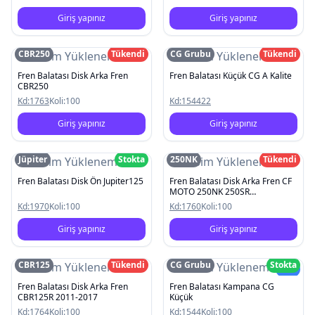
Giriş yapınız
Giriş yapınız
CBR250
Tükendi
CG Grubu
Tükendi
Resim Yüklenemedi
Resim Yüklenemedi
Fren Balatası Disk Arka Fren
Fren Balatası Küçük CG A Kalite
CBR250
Kd:
1763
Koli:
100
Kd:
154422
Giriş yapınız
Giriş yapınız
Jüpiter
Stokta
250NK
Tükendi
Resim Yüklenemedi
Resim Yüklenemedi
Fren Balatası Disk Ön Jupiter125
Fren Balatası Disk Arka Fren CF
MOTO 250NK 250SR
2022/CBR125 2011-2017
Kd:
1970
Koli:
100
Kd:
1760
Koli:
100
Giriş yapınız
Giriş yapınız
CBR125
Tükendi
CG Grubu
Stokta
Resim Yüklenemedi
Resim Yüklenemedi
Yeni
Fren Balatası Disk Arka Fren
Fren Balatası Kampana CG
CBR125R 2011-2017
Küçük
Kd:
1764
Koli:
100
Kd:
1544
Koli:
100