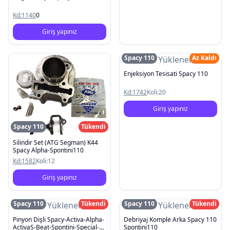
Kd:
1140
0
Giriş yapınız
Spacy 110
Az Kaldı
Resim Yüklenemedi
Enjeksiyon Tesisati Spacy 110
Kd:
1742
Koli:
20
Giriş yapınız
Spacy 110
Tükendi
Silindir Set (ATG Segman) K44
Spacy Alpha-Spontini110
Kd:
1582
Koli:
12
Giriş yapınız
Spacy 110
Tükendi
Spacy 110
Tükendi
Resim Yüklenemedi
Resim Yüklenemedi
Pinyon Dişli Spacy-Activa-Alpha-
Debriyaj Komple Arka Spacy 110
ActivaS-Beat-Spontini-Special-
Spontini110