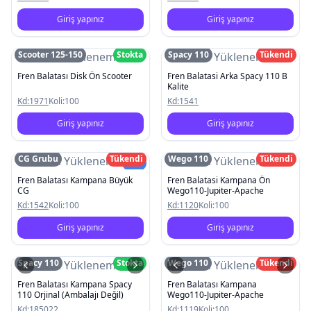
Giriş yapınız
Giriş yapınız
Scooter 125-150
Stokta
Spacy 110
Tükendi
Resim Yüklenemedi
Resim Yüklenemedi
Fren Balatası Disk Ön Scooter
Fren Balatasi Arka Spacy 110 B
Kalite
Kd:
1971
Koli:
100
Kd:
1541
Giriş yapınız
Giriş yapınız
CG Grubu
Tükendi
Wego 110
Tükendi
Resim Yüklenemedi
Resim Yüklenemedi
Yeni
Fren Balatası Kampana Büyük
Fren Balatasi Kampana Ön
CG
Wego110-Jupiter-Apache
Kd:
1542
Koli:
100
Kd:
1120
Koli:
100
Giriş yapınız
Giriş yapınız
Spacy 110
Stokta
Wego 110
Tükendi
Resim Yüklenemedi
Resim Yüklenemedi
Fren Balatası Kampana Spacy
Fren Balatası Kampana
110 Orjinal (Ambalajı Değil)
Wego110-Jupiter-Apache
Kd:
185022
Kd:
1119
Koli:
100