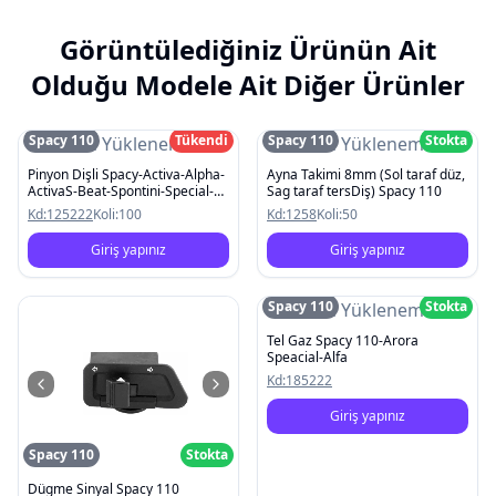
Görüntülediğiniz Ürünün Ait
Olduğu Modele Ait Diğer Ürünler
Spacy 110
Tükendi
Spacy 110
Stokta
Resim Yüklenemedi
Resim Yüklenemedi
Pinyon Dişli Spacy-Activa-Alpha-
Ayna Takimi 8mm (Sol taraf düz,
ActivaS-Beat-Spontini-Special-
Sag taraf tersDiş) Spacy 110
Pleasure
Kd:
125222
Koli:
100
Kd:
1258
Koli:
50
Giriş yapınız
Giriş yapınız
Spacy 110
Stokta
Resim Yüklenemedi
Tel Gaz Spacy 110-Arora
Speacial-Alfa
Kd:
185222
Giriş yapınız
Spacy 110
Stokta
Dügme Sinyal Spacy 110