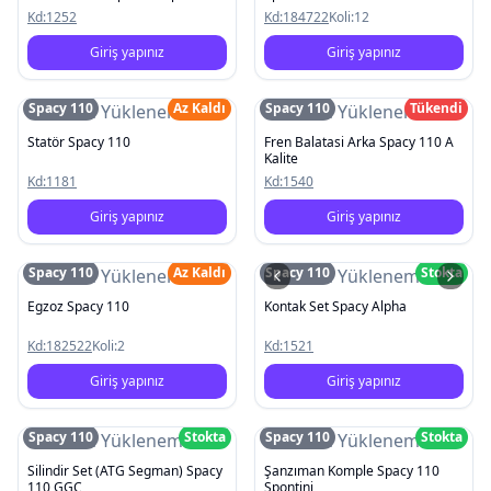
Pleasure
Kd:
1252
Kd:
184722
Koli:
12
Giriş yapınız
Giriş yapınız
Spacy 110
Az Kaldı
Spacy 110
Tükendi
Resim Yüklenemedi
Resim Yüklenemedi
Statör Spacy 110
Fren Balatasi Arka Spacy 110 A
Kalite
Kd:
1181
Kd:
1540
Giriş yapınız
Giriş yapınız
Spacy 110
Az Kaldı
Spacy 110
Stokta
Resim Yüklenemedi
Resim Yüklenemedi
Egzoz Spacy 110
Kontak Set Spacy Alpha
Kd:
182522
Koli:
2
Kd:
1521
Giriş yapınız
Giriş yapınız
Spacy 110
Stokta
Spacy 110
Stokta
Resim Yüklenemedi
Resim Yüklenemedi
Silindir Set (ATG Segman) Spacy
Şanzıman Komple Spacy 110
110 GGC
Spontini