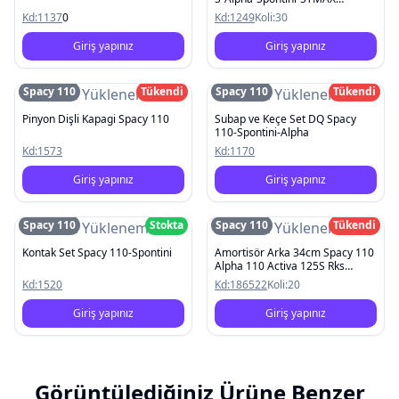
Kobra2000
Kd:
1137
0
Kd:
1249
Koli:
30
Giriş yapınız
Giriş yapınız
Spacy 110
Tükendi
Spacy 110
Tükendi
Resim Yüklenemedi
Resim Yüklenemedi
Pinyon Dişli Kapagi Spacy 110
Subap ve Keçe Set DQ Spacy
110-Spontini-Alpha
Kd:
1573
Kd:
1170
Giriş yapınız
Giriş yapınız
Spacy 110
Stokta
Spacy 110
Tükendi
Resim Yüklenemedi
Resim Yüklenemedi
Kontak Set Spacy 110-Spontini
Amortisör Arka 34cm Spacy 110
Alpha 110 Activa 125S Rks
Spontını 110 Kanuni Mati 125
Kd:
1520
Kd:
186522
Koli:
20
Giriş yapınız
Giriş yapınız
Görüntülediğiniz Ürüne Benzer