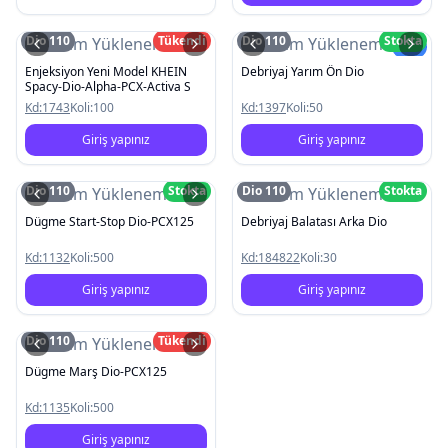
Dio 110
Tükendi
Dio 110
Stokta
Resim Yüklenemedi
Resim Yüklenemedi
Yeni
Enjeksiyon Yeni Model KHEIN
Debriyaj Yarım Ön Dio
Spacy-Dio-Alpha-PCX-Activa S
Kd:
1743
Koli:
100
Kd:
1397
Koli:
50
Giriş yapınız
Giriş yapınız
Dio 110
Stokta
Dio 110
Stokta
Resim Yüklenemedi
Resim Yüklenemedi
Dügme Start-Stop Dio-PCX125
Debriyaj Balatası Arka Dio
Kd:
1132
Koli:
500
Kd:
184822
Koli:
30
Giriş yapınız
Giriş yapınız
Dio 110
Tükendi
Resim Yüklenemedi
Dügme Marş Dio-PCX125
Kd:
1135
Koli:
500
Giriş yapınız