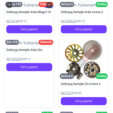
Wego 110
Tükendi
Activa S
Stokta
Resim Yüklenemedi
Resim Yüklenemedi
Yeni
Debriyaj Komple Arka Wego110
Debriyaj Komple Arka Activa S
Kd:
1414
Koli:
12
Kd:
185622
Koli:
12
Giriş yapınız
Giriş yapınız
Dio 110
Tükendi
Resim Yüklenemedi
Debriyaj Komple Arka Dio
Kd:
145322
Koli:
12
Giriş yapınız
Activa S
Stokta
Debriyaj Komple Ön Activa S
Kd:
1527
Koli:
30
Giriş yapınız