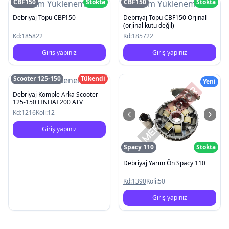
CBF150
Stokta
CBF150
Stokta
Resim Yüklenemedi
Resim Yüklenemedi
Debriyaj Topu CBF150
Debriyaj Topu CBF150 Orjinal
(orjinal kutu değil)
Kd:
185822
Kd:
185722
Giriş yapınız
Giriş yapınız
Scooter 125-150
Tükendi
Resim Yüklenemedi
Yeni
Debriyaj Komple Arka Scooter
125-150 LINHAI 200 ATV
Kd:
1216
Koli:
12
Giriş yapınız
Spacy 110
Stokta
Debriyaj Yarım Ön Spacy 110
Kd:
1390
Koli:
50
Giriş yapınız