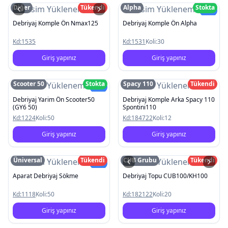
Diğer
Tükendi
Alpha
Stokta
Resim Yüklenemedi
Resim Yüklenemedi
Yeni
Debriyaj Komple Ön Nmax125
Debriyaj Komple Ön Alpha
Kd:
1535
Kd:
1531
Koli:
30
Giriş yapınız
Giriş yapınız
Scooter 50
Stokta
Spacy 110
Tükendi
Resim Yüklenemedi
Resim Yüklenemedi
Yeni
Debriyaj Yarim Ön Scooter50
Debriyaj Komple Arka Spacy 110
(GY6 50)
Spontini110
Kd:
1224
Koli:
50
Kd:
184722
Koli:
12
Giriş yapınız
Giriş yapınız
Üniversal
Tükendi
CUB Grubu
Tükendi
Resim Yüklenemedi
Resim Yüklenemedi
Yeni
Aparat Debriyaj Sökme
Debriyaj Topu CUB100/KH100
Kd:
1118
Koli:
50
Kd:
182122
Koli:
20
Giriş yapınız
Giriş yapınız