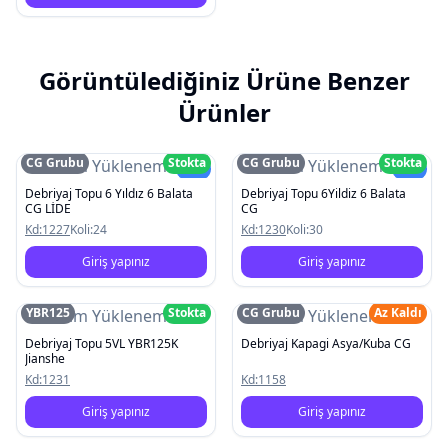
Görüntülediğiniz Ürüne Benzer
Ürünler
CG Grubu
Stokta
CG Grubu
Stokta
Resim Yüklenemedi
Resim Yüklenemedi
Yeni
Yeni
Debriyaj Topu 6 Yıldız 6 Balata
Debriyaj Topu 6Yildiz 6 Balata
CG LİDE
CG
Kd:
1227
Koli:
24
Kd:
1230
Koli:
30
Giriş yapınız
Giriş yapınız
YBR125
Stokta
CG Grubu
Az Kaldı
Resim Yüklenemedi
Resim Yüklenemedi
Debriyaj Topu 5VL YBR125K
Debriyaj Kapagi Asya/Kuba CG
Jianshe
Kd:
1231
Kd:
1158
Giriş yapınız
Giriş yapınız