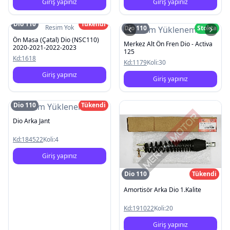
Giriş yapınız
Giriş yapınız
Dio 110
Tükendi
Resim Yok
Dio 110
Stokta
Resim Yüklenemedi
Ön Masa (Çatal) Dio (NSC110)
Merkez Alt Ön Fren Dio - Activa
2020-2021-2022-2023
125
Kd:
1618
Kd:
1179
Koli:
30
Giriş yapınız
Giriş yapınız
Dio 110
Tükendi
Resim Yüklenemedi
Dio Arka Jant
Kd:
184522
Koli:
4
Giriş yapınız
Dio 110
Tükendi
Amortisör Arka Dio 1.Kalite
Kd:
191022
Koli:
20
Giriş yapınız