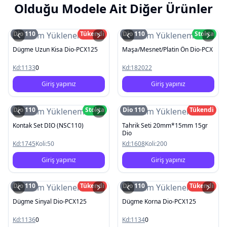
Olduğu Modele Ait Diğer Ürünler
Dio 110
Tükendi
Dio 110
Stokta
Resim Yüklenemedi
Resim Yüklenemedi
Dügme Uzun Kisa Dio-PCX125
Maşa/Mesnet/Platin Ön Dio-PCX
Kd:
1133
0
Kd:
182022
Giriş yapınız
Giriş yapınız
Dio 110
Stokta
Dio 110
Tükendi
Resim Yüklenemedi
Resim Yüklenemedi
Kontak Set DIO (NSC110)
Tahrik Seti 20mm*15mm 15gr
Dio
Kd:
1745
Koli:
50
Kd:
1608
Koli:
200
Giriş yapınız
Giriş yapınız
Dio 110
Tükendi
Dio 110
Tükendi
Resim Yüklenemedi
Resim Yüklenemedi
Dügme Sinyal Dio-PCX125
Dügme Korna Dio-PCX125
Kd:
1136
0
Kd:
1134
0