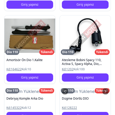
Giriş yapınız
Giriş yapınız
Dio 110
Tükendi
Dio 110
Tükendi
Amortisör Ön Dio 1.Kalite
Atesleme Bobini Spacy 110,
Activa S, Spacy Alpha, Dio,
Activa S Yeni
Kd:
164622
Koli:
10
Kd:
1202
Koli:
100
Giriş yapınız
Giriş yapınız
Dio 110
Tükendi
Dio 110
Tükendi
Resim Yüklenemedi
Resim Yüklenemedi
Debriyaj Komple Arka Dio
Dügme Dörtlü DIO
Kd:
145322
Koli:
12
Kd:
128222