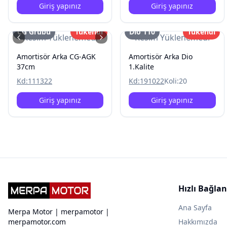
Giriş yapınız
Giriş yapınız
CG Grubu
Tükendi
Dio 110
Tükendi
Resim Yüklenemedi
Resim Yüklenemedi
Amortisör Arka CG-AGK
Amortisör Arka Dio
37cm
1.Kalite
Kd:
111322
Kd:
191022
Koli:
20
Giriş yapınız
Giriş yapınız
Hızlı Bağlan
Ana Sayfa
Merpa Motor | merpamotor |
merpamotor.com
Hakkımızda