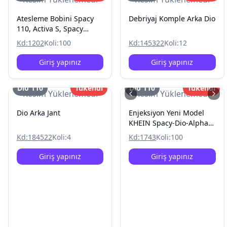
Atesleme Bobini Spacy
Debriyaj Komple Arka Dio
110, Activa S, Spacy
Alpha, Dio, Activa S Yeni
Kd:
1202
Koli:
100
Kd:
145322
Koli:
12
Giriş yapınız
Giriş yapınız
Dio 110
Tükendi
Dio 110
Tükendi
Resim Yüklenemedi
Resim Yüklenemedi
Dio Arka Jant
Enjeksiyon Yeni Model
KHEIN Spacy-Dio-Alpha-
PCX-Activa S
Kd:
184522
Koli:
4
Kd:
1743
Koli:
100
Giriş yapınız
Giriş yapınız