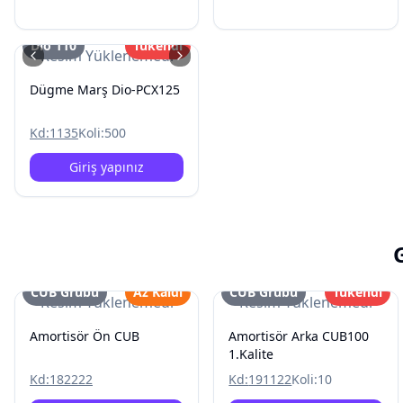
Dio 110
Tükendi
Resim Yüklenemedi
Dügme Marş Dio-PCX125
Kd:
1135
Koli:
500
Giriş yapınız
CUB Grubu
Az Kaldı
CUB Grubu
Tükendi
Resim Yüklenemedi
Resim Yüklenemedi
Amortisör Ön CUB
Amortisör Arka CUB100
1.Kalite
Kd:
182222
Kd:
191122
Koli:
10