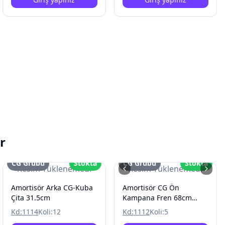
r
CG Grubu
Stokta
CG Grubu
Stokta
Resim Yüklenemedi
Resim Yüklenemedi
Amortisör Arka CG-Kuba
Amortisör CG Ön
Çita 31.5cm
Kampana Fren 68cm
Uzun
Kd:
1114
Koli:
12
Kd:
1112
Koli:
5