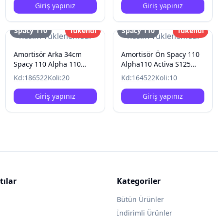
Giriş yapınız
Giriş yapınız
Spacy 110
Tükendi
Spacy 110
Tükendi
Resim Yüklenemedi
Resim Yüklenemedi
Amortisör Arka 34cm
Amortisör Ön Spacy 110
Spacy 110 Alpha 110
Alpha110 Activa S125
Activa 125S Rks Spontını
Spontını 110
Kd:
186522
Koli:
20
Kd:
164522
Koli:
10
110 Kanuni Mati 125
Giriş yapınız
Giriş yapınız
tılar
Kategoriler
Bütün Ürünler
İndirimli Ürünler