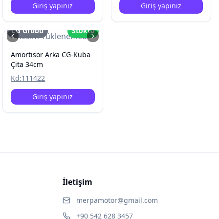
Giriş yapınız
Giriş yapınız
CG Grubu
Stokta
Resim Yüklenemedi
Amortisör Arka CG-Kuba
Çita 34cm
Kd:
111422
Giriş yapınız
İletişim
merpamotor@gmail.com
+90 542 628 3457