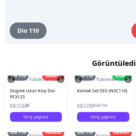
Dio 110
Görüntüledi
Dio 110
Tükendi
Dio 110
Stokta
Resim Yüklenemedi
Resim Yüklenemedi
Dügme Uzun Kisa Dio-
Kontak Set DIO (NSC110)
PCX125
Kd:
1133
0
Kd:
1745
Koli:
50
Giriş yapınız
Giriş yapınız
Dio 110
Tükendi
Dio 110
Tükendi
Resim Yüklenemedi
Resim Yüklenemedi