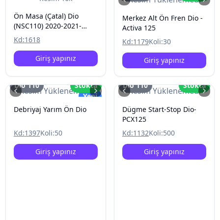
Ön Masa (Çatal) Dio
Merkez Alt Ön Fren Dio -
(NSC110) 2020-2021-
Activa 125
2022-2023
Kd:
1618
Kd:
1179
Koli:
30
Giriş yapınız
Giriş yapınız
Dio 110
Stokta
Dio 110
Stokta
Resim Yüklenemedi
Resim Yüklenemedi
Yeni
Debriyaj Yarım Ön Dio
Dügme Start-Stop Dio-
PCX125
Kd:
1397
Koli:
50
Kd:
1132
Koli:
500
Giriş yapınız
Giriş yapınız