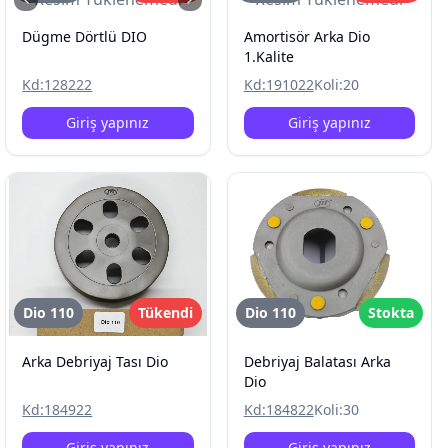
Dügme Dörtlü DIO
Amortisör Arka Dio
1.Kalite
Kd:
128222
Kd:
191022
Koli:
20
Giriş yapınız
Giriş yapınız
Dio 110
Tükendi
Dio 110
Stokta
Arka Debriyaj Tası Dio
Debriyaj Balatası Arka
Dio
Kd:
184922
Kd:
184822
Koli:
30
Giriş yapınız
Giriş yapınız