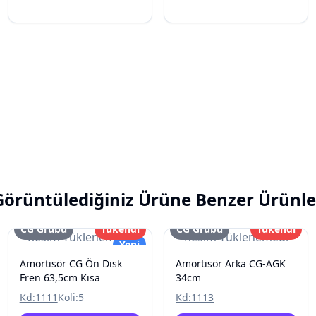
Görüntülediğiniz Ürüne Benzer Ürünle
CG Grubu
Tükendi
CG Grubu
Tükendi
Resim Yüklenemedi
Resim Yüklenemedi
Yeni
Amortisör CG Ön Disk
Amortisör Arka CG-AGK
Fren 63,5cm Kısa
34cm
Kd:
1111
Koli:
5
Kd:
1113