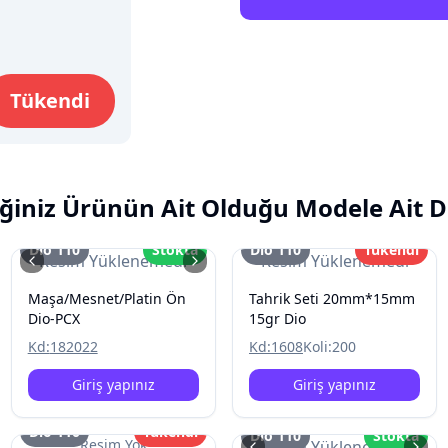
Tükendi
ğiniz Ürünün Ait Olduğu Modele Ait D
Dio 110
Stokta
Dio 110
Tükendi
Resim Yüklenemedi
Resim Yüklenemedi
Maşa/Mesnet/Platin Ön
Tahrik Seti 20mm*15mm
Dio-PCX
15gr Dio
Kd:
182022
Kd:
1608
Koli:
200
Giriş yapınız
Giriş yapınız
Dio 110
Tükendi
Dio 110
Stokta
Resim Yok
Resim Yüklenemedi