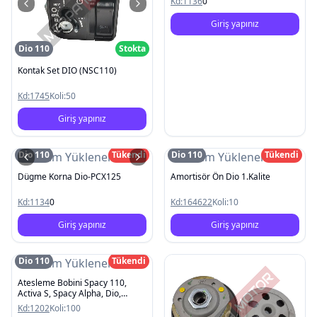
Kd:
1136
0
Giriş yapınız
Dio 110
Stokta
Kontak Set DIO (NSC110)
Kd:
1745
Koli:
50
Giriş yapınız
Dio 110
Tükendi
Dio 110
Tükendi
Resim Yüklenemedi
Resim Yüklenemedi
Dügme Korna Dio-PCX125
Amortisör Ön Dio 1.Kalite
Kd:
1134
0
Kd:
164622
Koli:
10
Giriş yapınız
Giriş yapınız
Dio 110
Tükendi
Resim Yüklenemedi
Atesleme Bobini Spacy 110,
Activa S, Spacy Alpha, Dio,
Activa S Yeni
Kd:
1202
Koli:
100