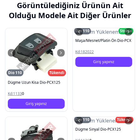
Görüntülediğiniz Ürünün Ait
Olduğu Modele Ait Diğer Ürünler
Dio 110
Stokta
Resim Yüklenemedi
Maşa/Mesnet/Platin Ön Dio-PCX
Kd:
182022
Giriş yapınız
Dio 110
Tükendi
Dügme Uzun Kisa Dio-PCX125
Kd:
1133
0
Giriş yapınız
Dio 110
Tükendi
Resim Yüklenemedi
Dügme Sinyal Dio-PCX125