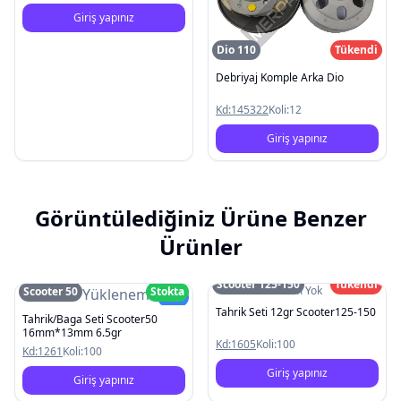
Giriş yapınız
Dio 110
Tükendi
Debriyaj Komple Arka Dio
Kd:
145322
Koli:
12
Giriş yapınız
Görüntülediğiniz Ürüne Benzer
Ürünler
Scooter 125-150
Tükendi
Resim Yok
Scooter 50
Stokta
Resim Yüklenemedi
Yeni
Tahrik Seti 12gr Scooter125-150
Tahrik/Baga Seti Scooter50
16mm*13mm 6.5gr
Kd:
1605
Koli:
100
Kd:
1261
Koli:
100
Giriş yapınız
Giriş yapınız