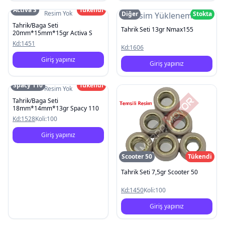
Activa S
Tükendi
Resim Yok
Diğer
Stokta
Resim Yüklenemedi
Tahrik/Baga Seti
Tahrik Seti 13gr Nmax155
20mm*15mm*15gr Activa S
Kd:
1451
Kd:
1606
Giriş yapınız
Giriş yapınız
Spacy 110
Tükendi
Resim Yok
Tahrik/Baga Seti
18mm*14mm*13gr Spacy 110
Kd:
1528
Koli:
100
Giriş yapınız
Scooter 50
Tükendi
Tahrik Seti 7,5gr Scooter 50
Kd:
1450
Koli:
100
Giriş yapınız