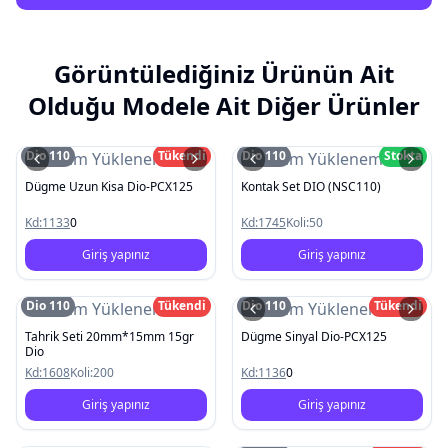
Görüntülediğiniz Ürünün Ait
Olduğu Modele Ait Diğer Ürünler
Dio 110
Tükendi
Dio 110
Stokta
Resim Yüklenemedi
Resim Yüklenemedi
Dügme Uzun Kisa Dio-PCX125
Kontak Set DIO (NSC110)
Kd:
1133
0
Kd:
1745
Koli:
50
Giriş yapınız
Giriş yapınız
Dio 110
Tükendi
Dio 110
Tükendi
Resim Yüklenemedi
Resim Yüklenemedi
Tahrik Seti 20mm*15mm 15gr
Dügme Sinyal Dio-PCX125
Dio
Kd:
1608
Koli:
200
Kd:
1136
0
Giriş yapınız
Giriş yapınız