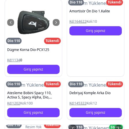
Dio 110
Tükendi
Resim Yüklenemedi
Amortisör Ön Dio 1.Kalite
Kd:
164622
Koli:
10
Giriş yapınız
Dio 110
Tükendi
Dügme Korna Dio-PCX125
Kd:
1134
0
Giriş yapınız
Dio 110
Tükendi
Dio 110
Tükendi
Resim Yüklenemedi
Resim Yüklenemedi
Atesleme Bobini Spacy 110,
Debriyaj Komple Arka Dio
Activa S, Spacy Alpha, Dio,
Activa S Yeni
Kd:
1202
Koli:
100
Kd:
145322
Koli:
12
Giriş yapınız
Giriş yapınız
Dio 110
Tükendi
Resim Yok
Dio 110
Stokta
Resim Yüklenemedi