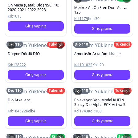
Ön Masa (Çatal) Dio (NSC110)
Merkez Alt Ön Fren Dio - Activa
2020-2021-2022-2023
125
Kd:
1618
Kd:
1179
Koli:
30
Giriş yapınız
Giriş yapınız
Dio 110
Tükendi
Dio 110
Tükendi
Resim Yüklenemedi
Resim Yüklenemedi
Dügme Dörtlü DIO
Amortisör Arka Dio 1.Kalite
Kd:
128222
Kd:
191022
Koli:
20
Giriş yapınız
Giriş yapınız
Dio 110
Tükendi
Dio 110
Tükendi
Resim Yüklenemedi
Resim Yüklenemedi
Dio Arka Jant
Enjeksiyon Yeni Model KHEIN
Spacy-Dio-Alpha-PCX-Activa S
Kd:
184522
Koli:
4
Kd:
1743
Koli:
100
Giriş yapınız
Giriş yapınız
Dio 110
Stokta
Dio 110
Stokta
Resim Yüklenemedi
Resim Yüklenemedi