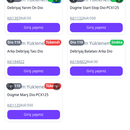
Yeni
Debriyaj Yarım Ön Dio
Dügme Start-Stop Dio-PCX125
Kd:
1397
Koli:
50
Kd:
1132
Koli:
500
Giriş yapınız
Giriş yapınız
Dio 110
Tükendi
Dio 110
Stokta
Resim Yüklenemedi
Resim Yüklenemedi
Arka Debriyaj Tası Dio
Debriyaj Balatası Arka Dio
Kd:
184922
Kd:
184822
Koli:
30
Giriş yapınız
Giriş yapınız
Dio 110
Tükendi
Resim Yüklenemedi
Dügme Marş Dio-PCX125
Kd:
1135
Koli:
500
Giriş yapınız