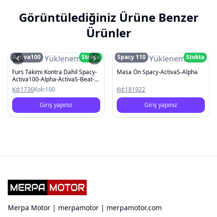
Görüntülediğiniz Ürüne Benzer
Ürünler
Activa100
Stokta
Spacy 110
Stokta
Resim Yüklenemedi
Resim Yüklenemedi
Furs Takimi Kontra Dahil Spacy-
Masa Ön Spacy-ActivaS-Alpha
Activa100-Alpha-ActivaS-Beat-
Spontini-Special
Kd:
1736
Koli:
100
Kd:
181922
Giriş yapınız
Giriş yapınız
Merpa Motor | merpamotor | merpamotor.com