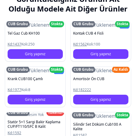
Olduğu Modele Ait Diğer Ürünler
CUB Grubu
Stokta
CUB Grubu
Stokta
Resim Yüklenemedi
Resim Yüklenemedi
Yeni
Tel Gaz Cub KH100
Kontak CUB 4 Fisli
Kd:
1437
Koli:
250
Kd:
1562
Koli:
100
Giriş yapınız
Giriş yapınız
CUB Grubu
Stokta
CUB Grubu
Az Kaldı
Resim Yüklenemedi
Resim Yüklenemedi
Yeni
Krank CUB100 Çamlı
Amortisör Ön CUB
Kd:
1977
Koli:
8
Kd:
182222
Giriş yapınız
Giriş yapınız
CUB Grubu
Tükendi
Resim Yok
CUB Grubu
Stokta
Resim Yüklenemedi
Statör 5+1 Sargi Bakir Kaplama
Silindir Set Döküm Cub100 A
CUP/FT110/SFC B Kalit
Kalite
Kd:
1592
Kd:
1587