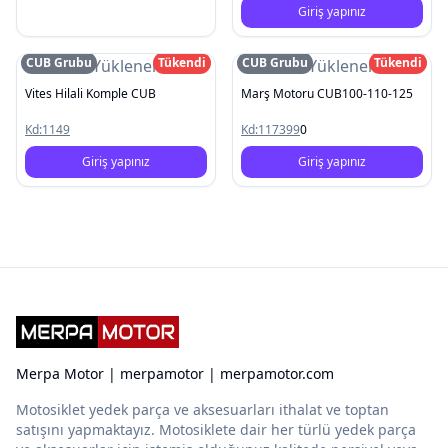
Giriş yapınız
CUB Grubu
Tükendi
CUB Grubu
Tükendi
Resim Yüklenemedi
Resim Yüklenemedi
Vites Hilali Komple CUB
Marş Motoru CUB100-110-125
Kd:
1149
Kd:
117399
0
Giriş yapınız
Giriş yapınız
Merpa Motor | merpamotor | merpamotor.com
Motosiklet yedek parça ve aksesuarları ithalat ve toptan
satışını yapmaktayız. Motosiklete dair her türlü yedek parça