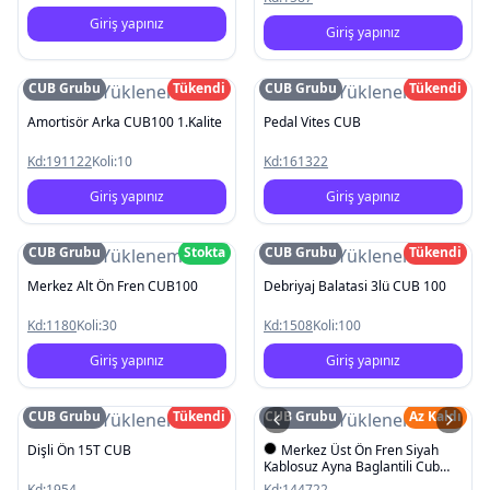
Giriş yapınız
Giriş yapınız
CUB Grubu
Tükendi
CUB Grubu
Tükendi
Resim Yüklenemedi
Resim Yüklenemedi
Amortisör Arka CUB100 1.Kalite
Pedal Vites CUB
Kd:
191122
Koli:
10
Kd:
161322
Giriş yapınız
Giriş yapınız
CUB Grubu
Stokta
CUB Grubu
Tükendi
Resim Yüklenemedi
Resim Yüklenemedi
Merkez Alt Ön Fren CUB100
Debriyaj Balatasi 3lü CUB 100
Kd:
1180
Koli:
30
Kd:
1508
Koli:
100
Giriş yapınız
Giriş yapınız
CUB Grubu
Tükendi
CUB Grubu
Az Kaldı
Resim Yüklenemedi
Resim Yüklenemedi
Dişli Ön 15T CUB
Merkez Üst Ön Fren Siyah
Kablosuz Ayna Baglantili Cub
KH100 Siyah
Kd:
1954
Kd:
144722