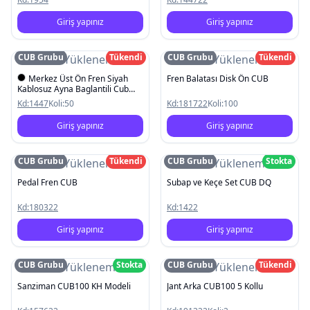
Giriş yapınız
Giriş yapınız
CUB Grubu
Tükendi
CUB Grubu
Tükendi
Resim Yüklenemedi
Resim Yüklenemedi
Merkez Üst Ön Fren Siyah
Fren Balatası Disk Ön CUB
Kablosuz Ayna Baglantili Cub
KH100
Kd:
1447
Koli:
50
Kd:
181722
Koli:
100
Giriş yapınız
Giriş yapınız
CUB Grubu
Tükendi
CUB Grubu
Stokta
Resim Yüklenemedi
Resim Yüklenemedi
Pedal Fren CUB
Subap ve Keçe Set CUB DQ
Kd:
180322
Kd:
1422
Giriş yapınız
Giriş yapınız
CUB Grubu
Stokta
CUB Grubu
Tükendi
Resim Yüklenemedi
Resim Yüklenemedi
Sanziman CUB100 KH Modeli
Jant Arka CUB100 5 Kollu