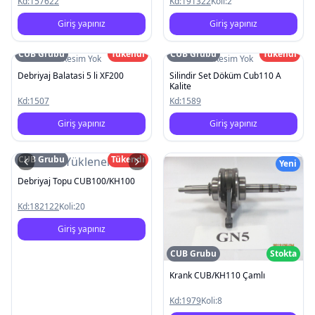
Kd:
157622
Kd:
191322
Koli:
2
Giriş yapınız
Giriş yapınız
CUB Grubu
Tükendi
CUB Grubu
Tükendi
Resim Yok
Resim Yok
Debriyaj Balatasi 5 li XF200
Silindir Set Döküm Cub110 A
Kalite
Kd:
1507
Kd:
1589
Giriş yapınız
Giriş yapınız
CUB Grubu
Tükendi
Resim Yüklenemedi
Yeni
Debriyaj Topu CUB100/KH100
Kd:
182122
Koli:
20
Giriş yapınız
CUB Grubu
Stokta
Krank CUB/KH110 Çamlı
Kd:
1979
Koli:
8