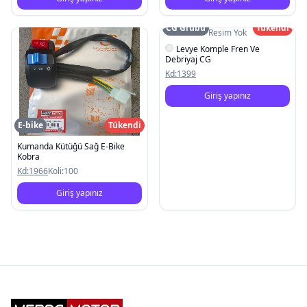
CG Grubu
Tükendi
Resim Yok
Levye Komple Fren Ve
Debriyaj CG
Kd:
1399
Giriş yapınız
E-bike
Tükendi
Kumanda Kütüğü Sağ E-Bike
Kobra
Kd:
1966
Koli:
100
Giriş yapınız