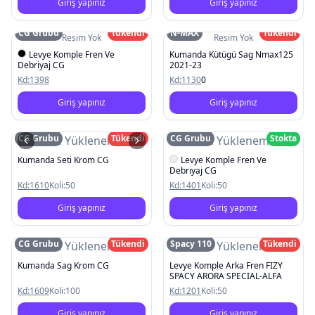
Giriş yapınız
Giriş yapınız
CG Grubu
Tükendi
N-MAX
Tükendi
Resim Yok
Resim Yok
Levye Komple Fren Ve
Kumanda Kütügü Sag Nmax125
Debriyaj CG
2021-23
Kd:
1398
Kd:
1130
0
Giriş yapınız
Giriş yapınız
CG Grubu
Tükendi
CG Grubu
Stokta
Resim Yüklenemedi
Resim Yüklenemedi
Kumanda Seti Krom CG
Levye Komple Fren Ve
Debriyaj CG
Kd:
1610
Koli:
50
Kd:
1401
Koli:
50
Giriş yapınız
Giriş yapınız
CG Grubu
Tükendi
Spacy 110
Tükendi
Resim Yüklenemedi
Resim Yüklenemedi
Kumanda Sag Krom CG
Levye Komple Arka Fren FIZY
SPACY ARORA SPECIAL-ALFA
Kd:
1609
Koli:
100
Kd:
1201
Koli:
50
Giriş yapınız
Giriş yapınız