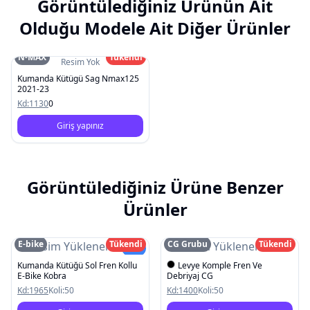
Görüntülediğiniz Ürünün Ait
Olduğu Modele Ait Diğer Ürünler
N-MAX
Tükendi
Resim Yok
Kumanda Kütügü Sag Nmax125
2021-23
Kd:
1130
0
Giriş yapınız
Görüntülediğiniz Ürüne Benzer
Ürünler
E-bike
Tükendi
CG Grubu
Tükendi
Resim Yüklenemedi
Resim Yüklenemedi
Yeni
Kumanda Kütüğü Sol Fren Kollu
Levye Komple Fren Ve
E-Bike Kobra
Debriyaj CG
Kd:
1965
Koli:
50
Kd:
1400
Koli:
50