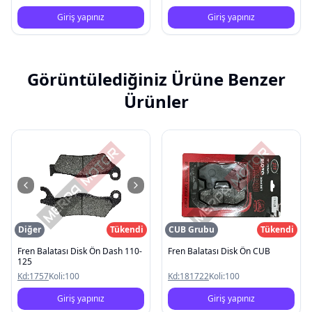
Giriş yapınız
Giriş yapınız
Görüntülediğiniz Ürüne Benzer
Ürünler
Diğer
Tükendi
CUB Grubu
Tükendi
Fren Balatası Disk Ön Dash 110-
Fren Balatası Disk Ön CUB
125
Kd:
1757
Koli:
100
Kd:
181722
Koli:
100
Giriş yapınız
Giriş yapınız