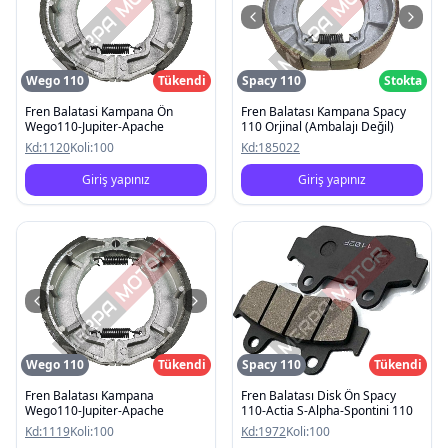
Wego 110
Tükendi
Spacy 110
Stokta
Fren Balatasi Kampana Ön
Fren Balatası Kampana Spacy
Wego110-Jupiter-Apache
110 Orjinal (Ambalajı Değil)
Kd:
1120
Koli:
100
Kd:
185022
Giriş yapınız
Giriş yapınız
Wego 110
Tükendi
Spacy 110
Tükendi
Fren Balatası Kampana
Fren Balatası Disk Ön Spacy
Wego110-Jupiter-Apache
110-Actia S-Alpha-Spontini 110
Kd:
1119
Koli:
100
Kd:
1972
Koli:
100