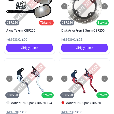
CBR250
Tükendi
CBR250
Stokta
Ayna Takimi CBR250
Disk Arka Fren 3.5mm CBR250
Kd:
1633
Koli:
20
Kd:
1639
Koli:
25
Giriş yapınız
Giriş yapınız
CBR250
Stokta
CBR250
Stokta
Manet CNC Spor CBR250 124
Manet CNC Spor CBR250
Kd:
1678
Koli:
50
Kd:
1023
Koli:
50