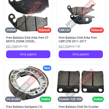
250NK
Tükendi
CBR125
Tükendi
Fren Balatası Disk Arka Fren CF
Fren Balatası Disk Arka Fren
MOTO 250NK 250SR
CBR125R 2011-2017
2022/CBR125 2011-2017
Kd:
1760
Koli:
100
Kd:
1764
Koli:
100
Giriş yapınız
Giriş yapınız
Yeni
CG Grubu
Stokta
Scooter 125-150
Stokta
Fren Balatası Kampana CG
Fren Balatası Disk Ön Scooter