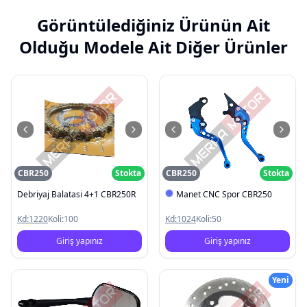
Görüntülediğiniz Ürünün Ait
Olduğu Modele Ait Diğer Ürünler
CBR250
Stokta
CBR250
Stokta
Debriyaj Balatasi 4+1 CBR250R
Manet CNC Spor CBR250
Kd:
1220
Koli:
100
Kd:
1024
Koli:
50
Giriş yapınız
Giriş yapınız
Yeni