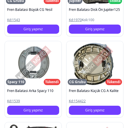
CG Grubu
Tükendi
Jüpiter
Stokta
Fren Balatasi Büyük CG Yesil
Fren Balatası Disk Ön Jupiter125
Kd:
1543
Kd:
1970
Koli:
100
Giriş yapınız
Giriş yapınız
Spacy 110
Tükendi
CG Grubu
Tükendi
Fren Balatasi Arka Spacy 110
Fren Balatası Küçük CG A Kalite
Kd:
1539
Kd:
154422
Giriş yapınız
Giriş yapınız