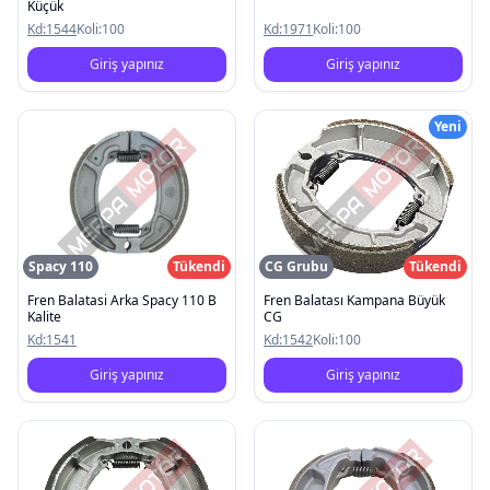
Küçük
Kd:
1544
Koli:
100
Kd:
1971
Koli:
100
Giriş yapınız
Giriş yapınız
Yeni
Spacy 110
Tükendi
CG Grubu
Tükendi
Fren Balatasi Arka Spacy 110 B
Fren Balatası Kampana Büyük
Kalite
CG
Kd:
1541
Kd:
1542
Koli:
100
Giriş yapınız
Giriş yapınız