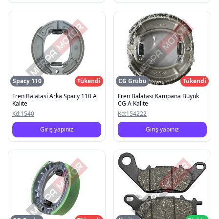
Spacy 110
Tükendi
CG Grubu
Tükendi
Fren Balatasi Arka Spacy 110 A
Fren Balatası Kampana Büyük
Kalite
CG A Kalite
Kd:
1540
Kd:
154222
Giriş yapınız
Giriş yapınız