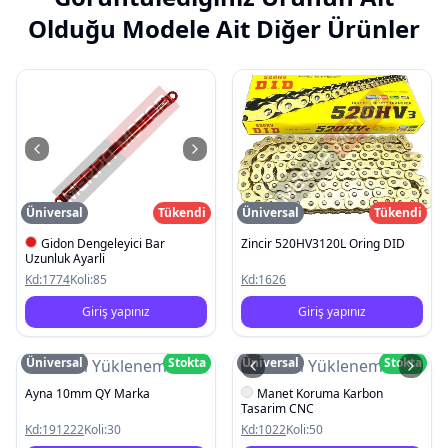
Olduğu Modele Ait Diğer Ürünler
Üniversal
Tükendi
Üniversal
Tükendi
Gidon Dengeleyici Bar
Zincir 520HV3120L Oring DID
Uzunluk Ayarli
Kd:
1774
Koli:
85
Kd:
1626
Giriş yapınız
Giriş yapınız
Üniversal
Stokta
Üniversal
Stokta
Resim Yüklenemedi
Resim Yüklenemedi
Ayna 10mm QY Marka
Manet Koruma Karbon
Tasarim CNC
Kd:
191222
Koli:
30
Kd:
1022
Koli:
50