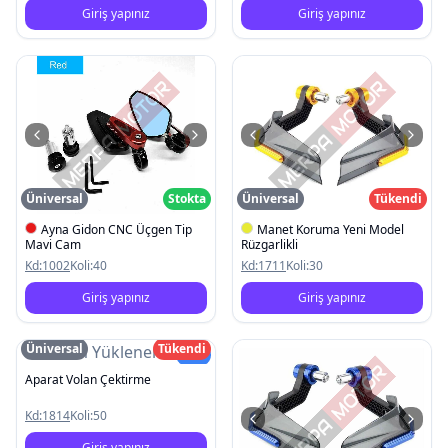
Giriş yapınız
Giriş yapınız
Üniversal
Stokta
Üniversal
Tükendi
Ayna Gidon CNC Üçgen Tip
Manet Koruma Yeni Model
Mavi Cam
Rüzgarlikli
Kd:
1002
Koli:
40
Kd:
1711
Koli:
30
Giriş yapınız
Giriş yapınız
Üniversal
Tükendi
Resim Yüklenemedi
Yeni
Aparat Volan Çektirme
Kd:
1814
Koli:
50
Giriş yapınız