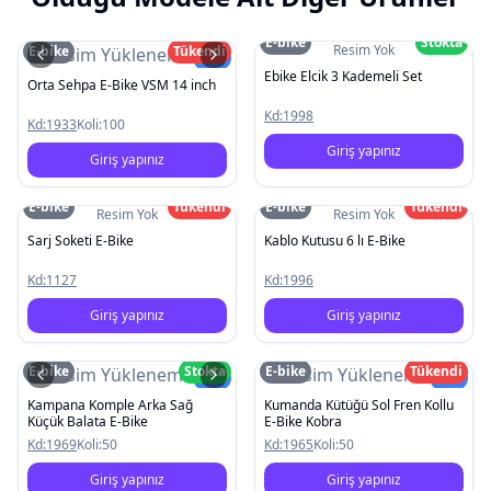
E-bike
Stokta
Resim Yok
E-bike
Tükendi
Resim Yüklenemedi
Yeni
Ebike Elcik 3 Kademeli Set
Orta Sehpa E-Bike VSM 14 inch
Kd:
1998
Kd:
1933
Koli:
100
Giriş yapınız
Giriş yapınız
E-bike
Tükendi
E-bike
Tükendi
Resim Yok
Resim Yok
Sarj Soketi E-Bike
Kablo Kutusu 6 lı E-Bike
Kd:
1127
Kd:
1996
Giriş yapınız
Giriş yapınız
E-bike
Stokta
E-bike
Tükendi
Resim Yüklenemedi
Resim Yüklenemedi
Yeni
Yeni
Kampana Komple Arka Sağ
Kumanda Kütüğü Sol Fren Kollu
Küçük Balata E-Bike
E-Bike Kobra
Kd:
1969
Koli:
50
Kd:
1965
Koli:
50
Giriş yapınız
Giriş yapınız