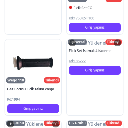
Elcik Set CG
Kd:
1753
Koli:
100
Giriş yapınız
Üniversal
Tükendi
Resim Yüklenemedi
Elcik Set Isıtmalı 4 Kademe
Kd:
186222
Giriş yapınız
Wego 110
Tükendi
Gaz Borusu Elcik Takım Wego
Kd:
1994
Giriş yapınız
CG Grubu
Tükendi
CG Grubu
Tükendi
Resim Yüklenemedi
Resim Yüklenemedi