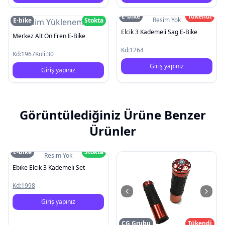
E-bike
Tükendi
Resim Yok
E-bike
Stokta
Resim Yüklenemedi
Elcik 3 Kademeli Sag E-Bike
Merkez Alt Ön Fren E-Bike
Kd:
1264
Kd:
1967
Koli:
30
Giriş yapınız
Giriş yapınız
Görüntülediğiniz Ürüne Benzer
Ürünler
E-bike
Stokta
Resim Yok
Ebike Elcik 3 Kademeli Set
Kd:
1998
Giriş yapınız
CG Grubu
Tükendi