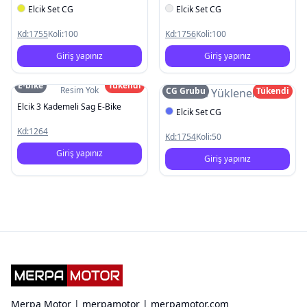
Elcik Set CG
Elcik Set CG
Kd:
1755
Koli:
100
Kd:
1756
Koli:
100
Giriş yapınız
Giriş yapınız
E-bike
Tükendi
Resim Yok
CG Grubu
Tükendi
Resim Yüklenemedi
Elcik 3 Kademeli Sag E-Bike
Elcik Set CG
Kd:
1264
Kd:
1754
Koli:
50
Giriş yapınız
Giriş yapınız
Merpa Motor | merpamotor | merpamotor.com