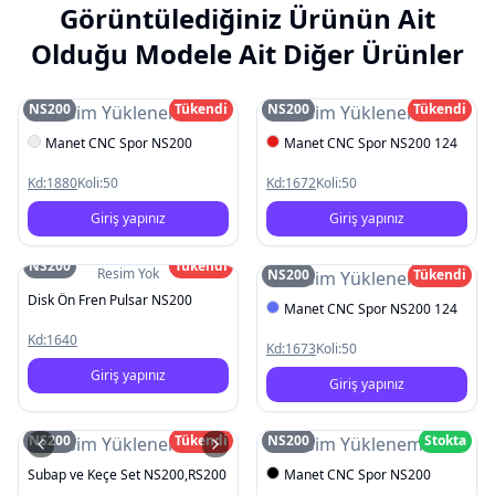
Görüntülediğiniz Ürünün Ait
Olduğu Modele Ait Diğer Ürünler
NS200
Tükendi
NS200
Tükendi
Resim Yüklenemedi
Resim Yüklenemedi
Manet CNC Spor NS200
Manet CNC Spor NS200 124
Kd:
1880
Koli:
50
Kd:
1672
Koli:
50
Giriş yapınız
Giriş yapınız
NS200
Tükendi
Resim Yok
NS200
Tükendi
Resim Yüklenemedi
Disk Ön Fren Pulsar NS200
Manet CNC Spor NS200 124
Kd:
1640
Kd:
1673
Koli:
50
Giriş yapınız
Giriş yapınız
NS200
Tükendi
NS200
Stokta
Resim Yüklenemedi
Resim Yüklenemedi
Subap ve Keçe Set NS200,RS200
Manet CNC Spor NS200