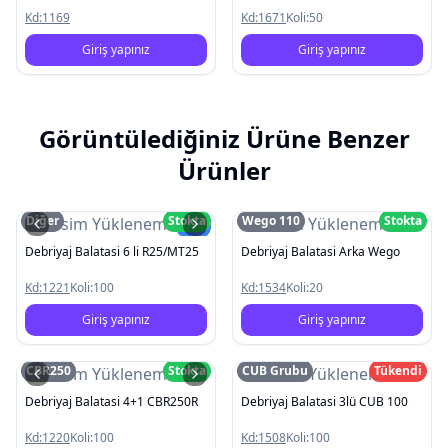
Kd:
1169
Kd:
1671
Koli:
50
Giriş yapınız
Giriş yapınız
Görüntülediğiniz Ürüne Benzer
Ürünler
Diğer
Stokta
Wego 110
Stokta
Resim Yüklenemedi
Resim Yüklenemedi
Yeni
Debriyaj Balatasi 6 li R25/MT25
Debriyaj Balatasi Arka Wego
Kd:
1221
Koli:
100
Kd:
1534
Koli:
20
Giriş yapınız
Giriş yapınız
CBR250
Stokta
CUB Grubu
Tükendi
Resim Yüklenemedi
Resim Yüklenemedi
Debriyaj Balatasi 4+1 CBR250R
Debriyaj Balatasi 3lü CUB 100
Kd:
1220
Koli:
100
Kd:
1508
Koli:
100