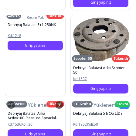
Giriş yapınız
250NK
Tükendi
Resim Yok
Debriyaj Balatasi 5+1 250NK
Kd:
1218
Giriş yapınız
Scooter 50
Tükendi
Debriyaj Balatasi Arka Scooter
50
Kd:
1537
Giriş yapınız
Activa100
Tükendi
CG Grubu
Stokta
Resim Yüklenemedi
Resim Yüklenemedi
Yeni
Debriyaj Balatasi Arka
Debriyaj Balatasi 5 li CG LİDE
Activa100-Pleasure-Speacial-
Alpha-TVS90
Kd:
1536
Koli:
30
Kd:
1902
Koli:
50
Giriş yapınız
Giriş yapınız