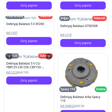
Giriş yapınız
Giriş yapınız
CUB Grubu
Tükendi
Resim Yok
Diğer
Tükendi
Resim Yüklenemedi
Debriyaj Balatasi 5 li XF200
Debriyaj Balatasi GTR250R
Kd:
1507
Kd:
1219
Giriş yapınız
Giriş yapınız
YBR125
Tükendi
Resim Yüklenemedi
Debriyaj Balatasi 5 li CG-
YBR125-CB125E-CBF150-
Titan125
Kd:
1223
Koli:
100
Giriş yapınız
Spacy 110
Stokta
Debriyaj Balatası Arka Spacy
110
Kd:
184622
Koli:
30