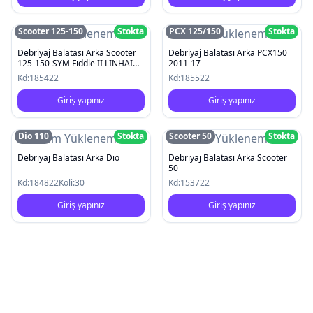
Scooter 125-150
Stokta
PCX 125/150
Stokta
Resim Yüklenemedi
Resim Yüklenemedi
Debriyaj Balatası Arka Scooter
Debriyaj Balatası Arka PCX150
125-150-SYM Fıddle II LINHAI
2011-17
200 ATV
Kd:
185422
Kd:
185522
Giriş yapınız
Giriş yapınız
Dio 110
Stokta
Scooter 50
Stokta
Resim Yüklenemedi
Resim Yüklenemedi
Debriyaj Balatası Arka Dio
Debriyaj Balatası Arka Scooter
50
Kd:
184822
Koli:
30
Kd:
153722
Giriş yapınız
Giriş yapınız