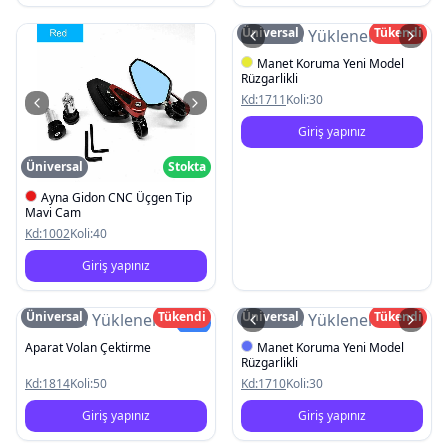
Üniversal
Tükendi
Resim Yüklenemedi
Manet Koruma Yeni Model
Rüzgarlikli
Kd:
1711
Koli:
30
Giriş yapınız
Üniversal
Stokta
Ayna Gidon CNC Üçgen Tip
Mavi Cam
Kd:
1002
Koli:
40
Giriş yapınız
Üniversal
Tükendi
Üniversal
Tükendi
Resim Yüklenemedi
Resim Yüklenemedi
Yeni
Aparat Volan Çektirme
Manet Koruma Yeni Model
Rüzgarlikli
Kd:
1814
Koli:
50
Kd:
1710
Koli:
30
Giriş yapınız
Giriş yapınız