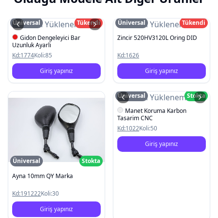
Üniversal
Tükendi
Üniversal
Tükendi
Resim Yüklenemedi
Resim Yüklenemedi
Gidon Dengeleyici Bar
Zincir 520HV3120L Oring DID
Uzunluk Ayarli
Kd:
1774
Koli:
85
Kd:
1626
Giriş yapınız
Giriş yapınız
Üniversal
Stokta
Resim Yüklenemedi
Manet Koruma Karbon
Tasarim CNC
Kd:
1022
Koli:
50
Giriş yapınız
Üniversal
Stokta
Ayna 10mm QY Marka
Kd:
191222
Koli:
30
Giriş yapınız