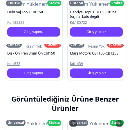
CBF150
Stokta
CBF150
Stokta
Resim Yüklenemedi
Resim Yüklenemedi
Debriyaj Topu CBF150
Debriyaj Topu CBF150 Orjinal
(orjinal kutu değil)
Kd:
185822
Kd:
185722
Giriş yapınız
Giriş yapınız
CBF150
Tükendi
CBF150
Tükendi
Resim Yok
Resim Yok
Disk Ön Fren 3mm Ön Cbf150
Marş Motoru CBF150-CB125E
Kd:
1638
Kd:
1439
Giriş yapınız
Giriş yapınız
Görüntülediğiniz Ürüne Benzer
Ürünler
Üniversal
Stokta
Üniversal
Stokta
Resim Yüklenemedi
Resim Yüklenemedi