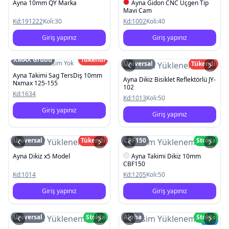
Ayna 10mm QY Marka
Ayna Gidon CNC Üçgen Tip
Mavi Cam
Kd:
191222
Koli:
30
Kd:
1002
Koli:
40
Giriş yapınız
Giriş yapınız
XMAX Grubu
Tükendi
Resim Yok
Üniversal
Tükendi
Resim Yüklenemedi
Ayna Takimi Sag TersDiş 10mm
Ayna Dikiz Bisiklet Reflektörlü JY-
Nxmax 125-155
102
Kd:
1634
Kd:
1013
Koli:
50
Giriş yapınız
Giriş yapınız
Üniversal
Tükendi
CBF150
Stokta
Resim Yüklenemedi
Resim Yüklenemedi
Ayna Dikiz x5 Model
Ayna Takimi Dikiz 10mm
CBF150
Kd:
1014
Kd:
1205
Koli:
50
Giriş yapınız
Giriş yapınız
Üniversal
Stokta
Alpha
Stokta
Resim Yüklenemedi
Resim Yüklenemedi
Yeni