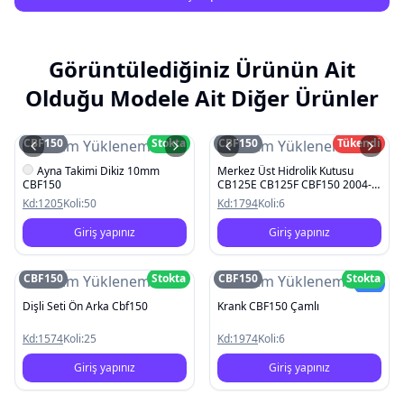
Görüntülediğiniz Ürünün Ait
Olduğu Modele Ait Diğer Ürünler
CBF150
Stokta
CBF150
Tükendi
Resim Yüklenemedi
Resim Yüklenemedi
Ayna Takimi Dikiz 10mm
Merkez Üst Hidrolik Kutusu
CBF150
CB125E CB125F CBF150 2004-
2020
Kd:
1205
Koli:
50
Kd:
1794
Koli:
6
Giriş yapınız
Giriş yapınız
CBF150
Stokta
CBF150
Stokta
Resim Yüklenemedi
Resim Yüklenemedi
Yeni
Dişli Seti Ön Arka Cbf150
Krank CBF150 Çamlı
Kd:
1574
Koli:
25
Kd:
1974
Koli:
6
Giriş yapınız
Giriş yapınız