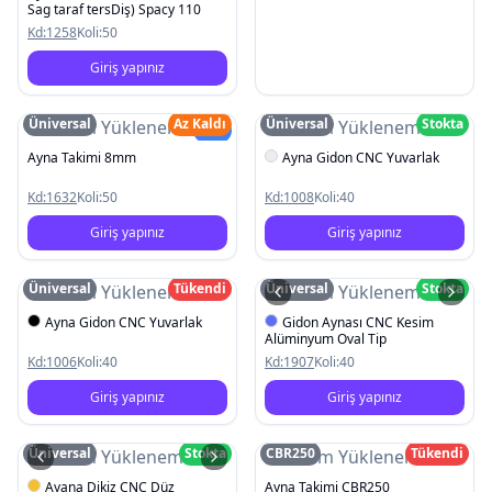
Sag taraf tersDiş) Spacy 110
Kd:
1258
Koli:
50
Giriş yapınız
Üniversal
Az Kaldı
Üniversal
Stokta
Resim Yüklenemedi
Resim Yüklenemedi
Yeni
Ayna Takimi 8mm
Ayna Gidon CNC Yuvarlak
Kd:
1632
Koli:
50
Kd:
1008
Koli:
40
Giriş yapınız
Giriş yapınız
Üniversal
Tükendi
Üniversal
Stokta
Resim Yüklenemedi
Resim Yüklenemedi
Ayna Gidon CNC Yuvarlak
Gidon Aynası CNC Kesim
Alüminyum Oval Tip
Kd:
1006
Koli:
40
Kd:
1907
Koli:
40
Giriş yapınız
Giriş yapınız
Üniversal
Stokta
CBR250
Tükendi
Resim Yüklenemedi
Resim Yüklenemedi
Ayana Dikiz CNC Düz
Ayna Takimi CBR250