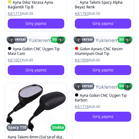
Ayna Dikiz Yarasa Ayna
Ayna Takimi Spacy Alpha
Baglantili Tip B
Beyaz Renk
Kd:
1715
Koli:
30
Kd:
1783
Koli:
50
Giriş yapınız
Giriş yapınız
Üniversal
Stokta
Üniversal
Stokta
Resim Yüklenemedi
Resim Yüklenemedi
Ayna Gidon CNC Üçgen Tip
Gidon Aynası CNC Kesim
Mavi Cam
Alüminyum Oval Tip
Kd:
1001
Koli:
40
Kd:
1906
Koli:
40
Giriş yapınız
Giriş yapınız
Üniversal
Stokta
Resim Yüklenemedi
Ayna Gidon CNC Üçgen Tip
Karbon
Kd:
1716
Koli:
40
Giriş yapınız
Spacy 110
Stokta
Ayna Takimi 8mm (Sol taraf düz,