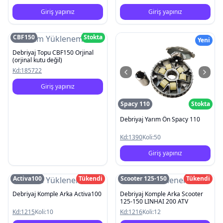
Giriş yapınız
Giriş yapınız
CBF150
Stokta
Resim Yüklenemedi
Yeni
Debriyaj Topu CBF150 Orjinal
(orjinal kutu değil)
Kd:
185722
Giriş yapınız
Spacy 110
Stokta
Debriyaj Yarım Ön Spacy 110
Kd:
1390
Koli:
50
Giriş yapınız
Activa100
Tükendi
Scooter 125-150
Tükendi
Resim Yüklenemedi
Resim Yüklenemedi
Debriyaj Komple Arka Activa100
Debriyaj Komple Arka Scooter
125-150 LINHAI 200 ATV
Kd:
1215
Koli:
10
Kd:
1216
Koli:
12