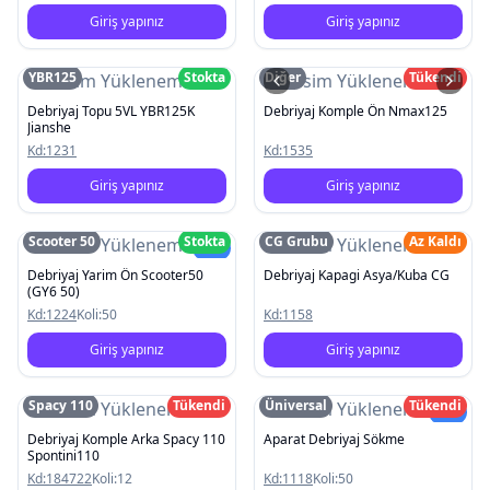
Giriş yapınız
Giriş yapınız
YBR125
Stokta
Diğer
Tükendi
Resim Yüklenemedi
Resim Yüklenemedi
Debriyaj Topu 5VL YBR125K
Debriyaj Komple Ön Nmax125
Jianshe
Kd:
1231
Kd:
1535
Giriş yapınız
Giriş yapınız
Scooter 50
Stokta
CG Grubu
Az Kaldı
Resim Yüklenemedi
Resim Yüklenemedi
Yeni
Debriyaj Yarim Ön Scooter50
Debriyaj Kapagi Asya/Kuba CG
(GY6 50)
Kd:
1224
Koli:
50
Kd:
1158
Giriş yapınız
Giriş yapınız
Spacy 110
Tükendi
Üniversal
Tükendi
Resim Yüklenemedi
Resim Yüklenemedi
Yeni
Debriyaj Komple Arka Spacy 110
Aparat Debriyaj Sökme
Spontini110
Kd:
184722
Koli:
12
Kd:
1118
Koli:
50