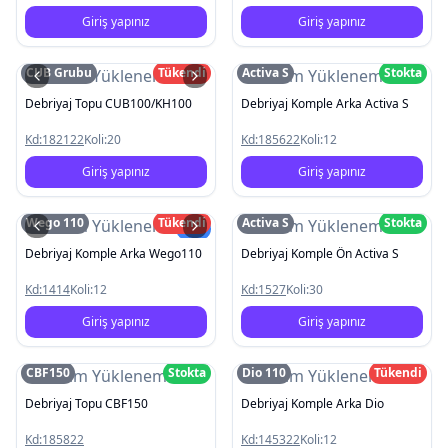
Giriş yapınız
Giriş yapınız
CUB Grubu
Tükendi
Activa S
Stokta
Resim Yüklenemedi
Resim Yüklenemedi
Debriyaj Topu CUB100/KH100
Debriyaj Komple Arka Activa S
Kd:
182122
Koli:
20
Kd:
185622
Koli:
12
Giriş yapınız
Giriş yapınız
Wego 110
Tükendi
Activa S
Stokta
Resim Yüklenemedi
Resim Yüklenemedi
Yeni
Debriyaj Komple Arka Wego110
Debriyaj Komple Ön Activa S
Kd:
1414
Koli:
12
Kd:
1527
Koli:
30
Giriş yapınız
Giriş yapınız
CBF150
Stokta
Dio 110
Tükendi
Resim Yüklenemedi
Resim Yüklenemedi
Debriyaj Topu CBF150
Debriyaj Komple Arka Dio
Kd:
185822
Kd:
145322
Koli:
12