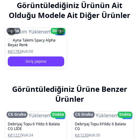
Görüntülediğiniz Ürünün Ait
Olduğu Modele Ait Diğer Ürünler
Alpha
Stokta
Resim Yüklenemedi
Yeni
Ayna Takimi Spacy Alpha
Beyaz Renk
Kd:
1783
Koli:
50
Giriş yapınız
Görüntülediğiniz Ürüne Benzer
Ürünler
CG Grubu
Stokta
CG Grubu
Stokta
Resim Yüklenemedi
Resim Yüklenemedi
Yeni
Yeni
Debriyaj Topu 6 Yıldız 6 Balata
Debriyaj Topu 6Yildiz 6 Balata
CG LİDE
CG
Kd:
1227
Koli:
24
Kd:
1230
Koli:
30