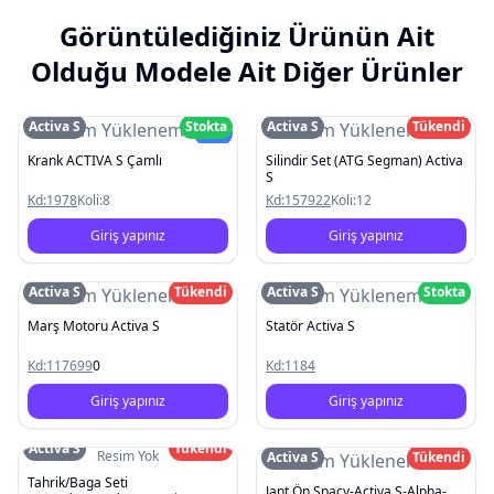
Görüntülediğiniz Ürünün Ait
Olduğu Modele Ait Diğer Ürünler
Activa S
Stokta
Activa S
Tükendi
Resim Yüklenemedi
Resim Yüklenemedi
Yeni
Krank ACTIVA S Çamlı
Silindir Set (ATG Segman) Activa
S
Kd:
1978
Koli:
8
Kd:
157922
Koli:
12
Giriş yapınız
Giriş yapınız
Activa S
Tükendi
Activa S
Stokta
Resim Yüklenemedi
Resim Yüklenemedi
Marş Motoru Activa S
Statör Activa S
Kd:
117699
0
Kd:
1184
Giriş yapınız
Giriş yapınız
Activa S
Tükendi
Resim Yok
Activa S
Tükendi
Resim Yüklenemedi
Tahrik/Baga Seti
Jant Ön Spacy-Activa S-Alpha-