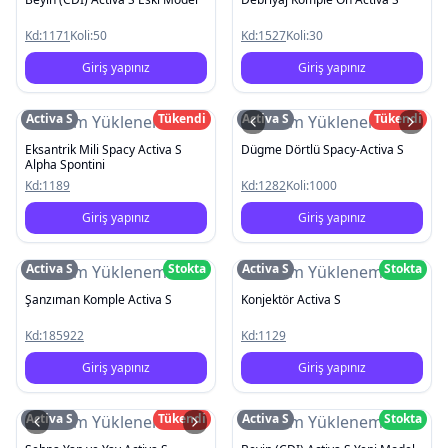
Kd:
1171
Koli:
50
Kd:
1527
Koli:
30
Giriş yapınız
Giriş yapınız
Activa S
Tükendi
Activa S
Tükendi
Resim Yüklenemedi
Resim Yüklenemedi
Eksantrik Mili Spacy Activa S
Dügme Dörtlü Spacy-Activa S
Alpha Spontini
Kd:
1189
Kd:
1282
Koli:
1000
Giriş yapınız
Giriş yapınız
Activa S
Stokta
Activa S
Stokta
Resim Yüklenemedi
Resim Yüklenemedi
Şanzıman Komple Activa S
Konjektör Activa S
Kd:
185922
Kd:
1129
Giriş yapınız
Giriş yapınız
Activa S
Tükendi
Activa S
Stokta
Resim Yüklenemedi
Resim Yüklenemedi