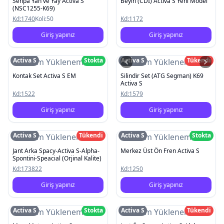
Sehpa Yan ve Yay Activa S
Beyin (CDI) Activa S Yeni Model
(NSC1255-K69)
Kd:
1740
Koli:
50
Kd:
1172
Giriş yapınız
Giriş yapınız
Activa S
Stokta
Activa S
Tükendi
Resim Yüklenemedi
Resim Yüklenemedi
Kontak Set Activa S EM
Silindir Set (ATG Segman) K69
Activa S
Kd:
1522
Kd:
1579
Giriş yapınız
Giriş yapınız
Activa S
Tükendi
Activa S
Stokta
Resim Yüklenemedi
Resim Yüklenemedi
Jant Arka Spacy-Activa S-Alpha-
Merkez Üst Ön Fren Activa S
Spontini-Speacial (Orjinal Kalite)
Kd:
173822
Kd:
1250
Giriş yapınız
Giriş yapınız
Activa S
Stokta
Activa S
Tükendi
Resim Yüklenemedi
Resim Yüklenemedi