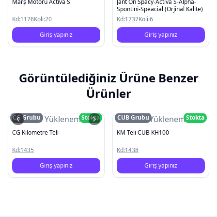
Marş Motoru Activa S
Jant Ön Spacy-Activa S-Alpha-
Spontini-Speacial (Orjinal Kalite)
Kd:
1176
Koli:
20
Kd:
1737
Koli:
6
Giriş yapınız
Giriş yapınız
Görüntülediğiniz Ürüne Benzer
Ürünler
CG Grubu
Stokta
CUB Grubu
Stokta
Resim Yüklenemedi
Resim Yüklenemedi
CG Kilometre Teli
KM Teli CUB KH100
Kd:
1435
Kd:
1438
Giriş yapınız
Giriş yapınız