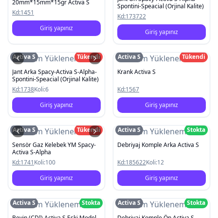
20mm*15mm*15gr Activa S
Spontini-Speacial (Orjinal Kalite)
Kd:
1451
Kd:
173722
Giriş yapınız
Giriş yapınız
Activa S
Tükendi
Activa S
Tükendi
Resim Yüklenemedi
Resim Yüklenemedi
Jant Arka Spacy-Activa S-Alpha-
Krank Activa S
Spontini-Speacial (Orjinal Kalite)
Kd:
1738
Koli:
6
Kd:
1567
Giriş yapınız
Giriş yapınız
Activa S
Tükendi
Activa S
Stokta
Resim Yüklenemedi
Resim Yüklenemedi
Sensör Gaz Kelebek YM Spacy-
Debriyaj Komple Arka Activa S
Activa S-Alpha
Kd:
1741
Koli:
100
Kd:
185622
Koli:
12
Giriş yapınız
Giriş yapınız
Activa S
Stokta
Activa S
Stokta
Resim Yüklenemedi
Resim Yüklenemedi
Beyin (CDI) Activa S Eski Model
Debriyaj Komple Ön Activa S