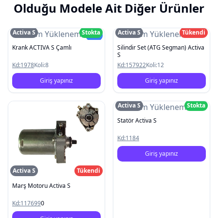
Olduğu Modele Ait Diğer Ürünler
Activa S
Stokta
Activa S
Tükendi
Resim Yüklenemedi
Resim Yüklenemedi
Yeni
Krank ACTIVA S Çamlı
Silindir Set (ATG Segman) Activa
S
Kd:
1978
Koli:
8
Kd:
157922
Koli:
12
Giriş yapınız
Giriş yapınız
Activa S
Stokta
Resim Yüklenemedi
Statör Activa S
Kd:
1184
Giriş yapınız
Activa S
Tükendi
Marş Motoru Activa S
Kd:
117699
0