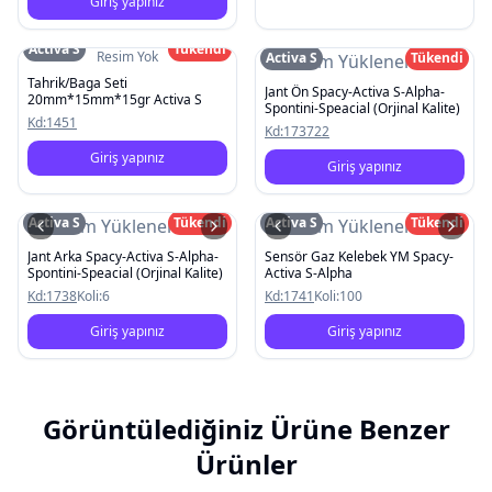
Giriş yapınız
Activa S
Tükendi
Resim Yok
Activa S
Tükendi
Resim Yüklenemedi
Tahrik/Baga Seti
Jant Ön Spacy-Activa S-Alpha-
20mm*15mm*15gr Activa S
Spontini-Speacial (Orjinal Kalite)
Kd:
1451
Kd:
173722
Giriş yapınız
Giriş yapınız
Activa S
Tükendi
Activa S
Tükendi
Resim Yüklenemedi
Resim Yüklenemedi
Jant Arka Spacy-Activa S-Alpha-
Sensör Gaz Kelebek YM Spacy-
Spontini-Speacial (Orjinal Kalite)
Activa S-Alpha
Kd:
1738
Koli:
6
Kd:
1741
Koli:
100
Giriş yapınız
Giriş yapınız
Görüntülediğiniz Ürüne Benzer
Ürünler