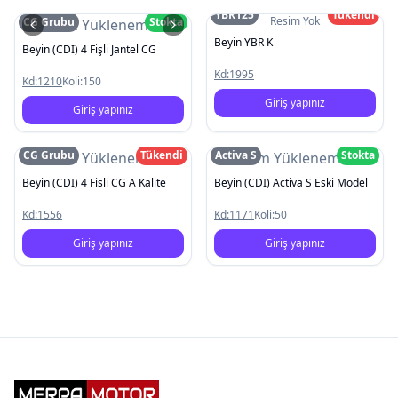
YBR125
Tükendi
Resim Yok
CG Grubu
Stokta
Resim Yüklenemedi
Beyin YBR K
Beyin (CDI) 4 Fişli Jantel CG
Kd:
1995
Kd:
1210
Koli:
150
Giriş yapınız
Giriş yapınız
CG Grubu
Tükendi
Activa S
Stokta
Resim Yüklenemedi
Resim Yüklenemedi
Beyin (CDI) 4 Fisli CG A Kalite
Beyin (CDI) Activa S Eski Model
Kd:
1556
Kd:
1171
Koli:
50
Giriş yapınız
Giriş yapınız