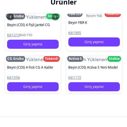
Ürünler
YBR125
Tükendi
Resim Yok
CG Grubu
Stokta
Resim Yüklenemedi
Beyin YBR K
Beyin (CDI) 4 Fişli Jantel CG
Kd:
1995
Kd:
1210
Koli:
150
Giriş yapınız
Giriş yapınız
CG Grubu
Tükendi
Activa S
Stokta
Resim Yüklenemedi
Resim Yüklenemedi
Beyin (CDI) 4 Fisli CG A Kalite
Beyin (CDI) Activa S Yeni Model
Kd:
1556
Kd:
1172
Giriş yapınız
Giriş yapınız