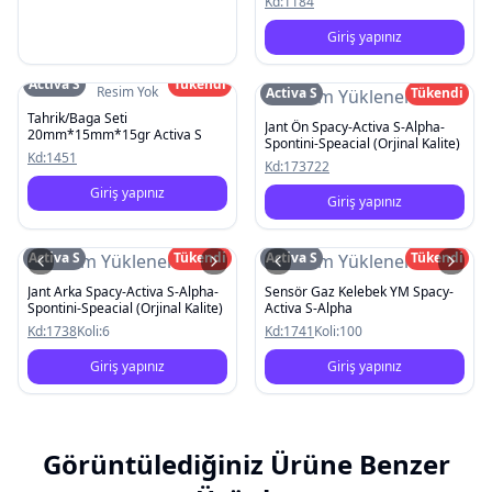
Kd:
1184
Giriş yapınız
Activa S
Tükendi
Resim Yok
Activa S
Tükendi
Resim Yüklenemedi
Tahrik/Baga Seti
Jant Ön Spacy-Activa S-Alpha-
20mm*15mm*15gr Activa S
Spontini-Speacial (Orjinal Kalite)
Kd:
1451
Kd:
173722
Giriş yapınız
Giriş yapınız
Activa S
Tükendi
Activa S
Tükendi
Resim Yüklenemedi
Resim Yüklenemedi
Jant Arka Spacy-Activa S-Alpha-
Sensör Gaz Kelebek YM Spacy-
Spontini-Speacial (Orjinal Kalite)
Activa S-Alpha
Kd:
1738
Koli:
6
Kd:
1741
Koli:
100
Giriş yapınız
Giriş yapınız
Görüntülediğiniz Ürüne Benzer