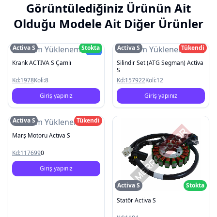
Görüntülediğiniz Ürünün Ait
Olduğu Modele Ait Diğer Ürünler
Activa S
Stokta
Activa S
Tükendi
Resim Yüklenemedi
Resim Yüklenemedi
Yeni
Krank ACTIVA S Çamlı
Silindir Set (ATG Segman) Activa
S
Kd:
1978
Koli:
8
Kd:
157922
Koli:
12
Giriş yapınız
Giriş yapınız
Activa S
Tükendi
Resim Yüklenemedi
Marş Motoru Activa S
Kd:
117699
0
Giriş yapınız
Activa S
Stokta
Statör Activa S