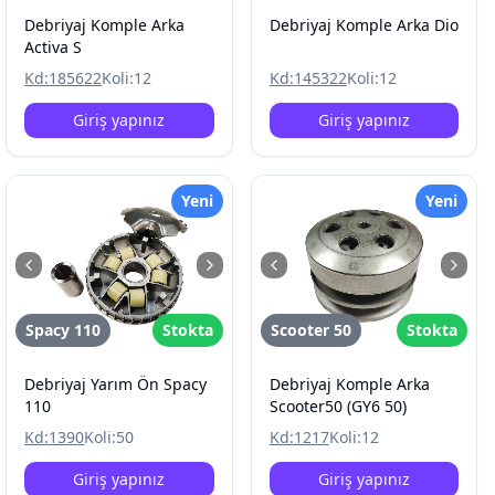
Debriyaj Komple Arka
Debriyaj Komple Arka Dio
Activa S
Kd:
185622
Koli:
12
Kd:
145322
Koli:
12
Giriş yapınız
Giriş yapınız
Yeni
Yeni
Spacy 110
Stokta
Scooter 50
Stokta
Debriyaj Yarım Ön Spacy
Debriyaj Komple Arka
110
Scooter50 (GY6 50)
Kd:
1390
Koli:
50
Kd:
1217
Koli:
12
Giriş yapınız
Giriş yapınız