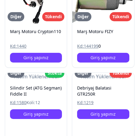
Diğer
Tükendi
Diğer
Tükendi
Marş Motoru Crypton110
Marş Motoru FIZY
Kd:
1440
Kd:
144199
0
Giriş yapınız
Giriş yapınız
Diğer
Stokta
Diğer
Tükendi
Resim Yüklenemedi
Resim Yüklenemedi
Silindir Set (ATG Segman)
Debriyaj Balatasi
Fiddle II
GTR250R
Kd:
1580
Koli:
12
Kd:
1219
Giriş yapınız
Giriş yapınız