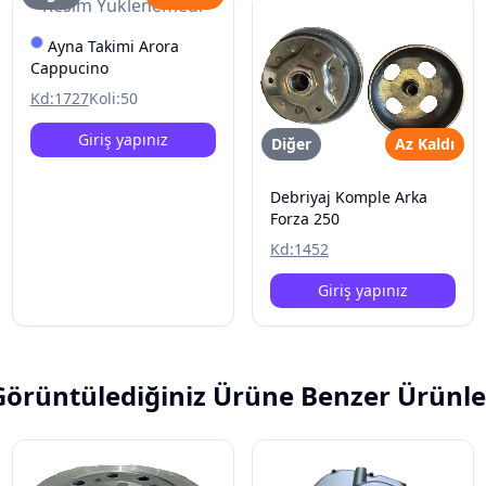
Resim Yüklenemedi
Ayna Takimi Arora
Cappucino
Kd:
1727
Koli:
50
Giriş yapınız
Diğer
Az Kaldı
Debriyaj Komple Arka
Forza 250
Kd:
1452
Giriş yapınız
Görüntülediğiniz Ürüne Benzer Ürünle