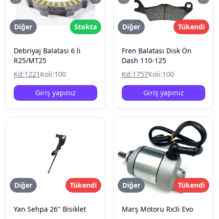
Diğer
Stokta
Diğer
Tükendi
Debriyaj Balatasi 6 li
Fren Balatası Disk Ön
R25/MT25
Dash 110-125
Kd:
1221
Koli:
100
Kd:
1757
Koli:
100
Giriş yapınız
Giriş yapınız
Diğer
Tükendi
Diğer
Tükendi
Yan Sehpa 26" Bisiklet
Marş Motoru Rx3i Evo