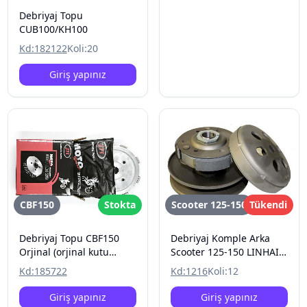
Debriyaj Topu
CUB100/KH100
Kd:
182122
Koli:
20
Giriş yapınız
CBF150
Stokta
Scooter 125-150
Tükendi
Debriyaj Topu CBF150
Debriyaj Komple Arka
Orjinal (orjinal kutu
Scooter 125-150 LINHAI
değil)
200 ATV
Kd:
185722
Kd:
1216
Koli:
12
Giriş yapınız
Giriş yapınız