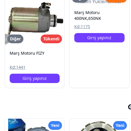
Resim Yüklenemedi
Marş Motoru
400NK,650NK
Kd:
1175
Giriş yapınız
Diğer
Tükendi
Marş Motoru FIZY
Kd:
1441
Giriş yapınız
Yeni
Yeni