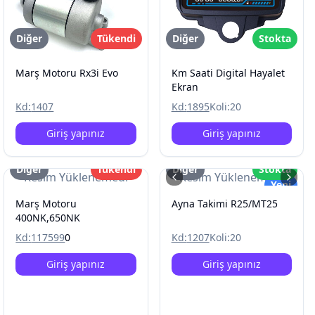
Diğer
Tükendi
Diğer
Stokta
Marş Motoru Rx3i Evo
Km Saati Digital Hayalet
Ekran
Kd:
1407
Kd:
1895
Koli:
20
Giriş yapınız
Giriş yapınız
Diğer
Tükendi
Diğer
Stokta
Resim Yüklenemedi
Resim Yüklenemedi
Yeni
Marş Motoru
Ayna Takimi R25/MT25
400NK,650NK
Kd:
117599
0
Kd:
1207
Koli:
20
Giriş yapınız
Giriş yapınız