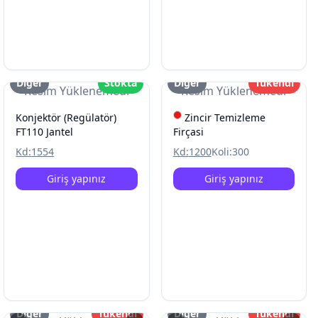
Diğer
Stokta
Diğer
Tükendi
Resim Yüklenemedi
Resim Yüklenemedi
Konjektör (Regülatör)
Zincir Temizleme
FT110 Jantel
Firçasi
Kd:
1554
Kd:
1200
Koli:
300
Giriş yapınız
Giriş yapınız
Diğer
Tükendi
Diğer
Tükendi