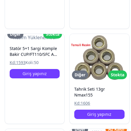
Diğer
Stokta
Resim Yüklenemedi
Statör 5+1 Sargi Komple
Bakir CUP/FT110/SFC A
Kalite
Kd:
1593
Koli:
50
Giriş yapınız
Diğer
Stokta
Tahrik Seti 13gr
Nmax155
Kd:
1606
Giriş yapınız
Diğer
Az Kaldı