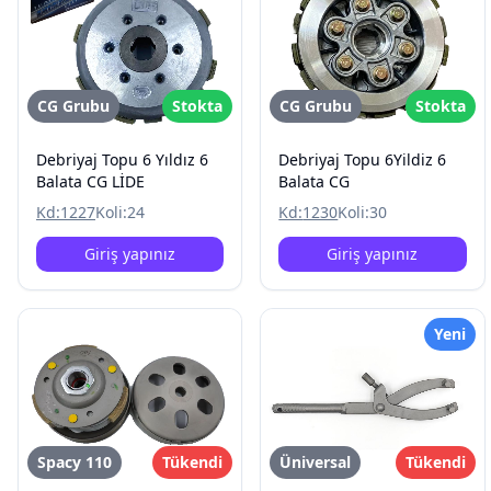
CG Grubu
Stokta
CG Grubu
Stokta
Debriyaj Topu 6 Yıldız 6
Debriyaj Topu 6Yildiz 6
Balata CG LİDE
Balata CG
Kd:
1227
Koli:
24
Kd:
1230
Koli:
30
Giriş yapınız
Giriş yapınız
Yeni
Spacy 110
Tükendi
Üniversal
Tükendi