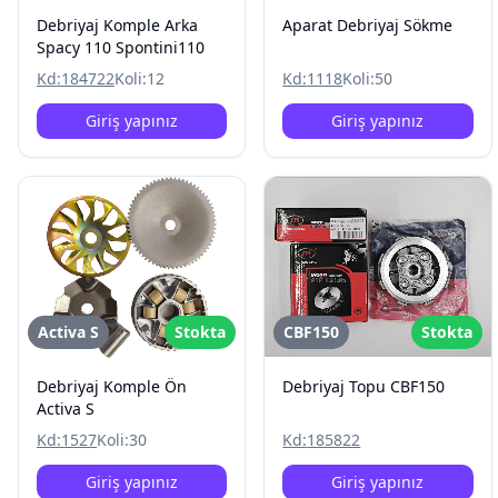
Debriyaj Komple Arka
Aparat Debriyaj Sökme
Spacy 110 Spontini110
Kd:
184722
Koli:
12
Kd:
1118
Koli:
50
Giriş yapınız
Giriş yapınız
Activa S
Stokta
CBF150
Stokta
Debriyaj Komple Ön
Debriyaj Topu CBF150
Activa S
Kd:
1527
Koli:
30
Kd:
185822
Giriş yapınız
Giriş yapınız