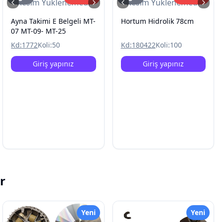
Resim Yüklenemedi
Resim Yüklenemedi
Ayna Takimi E Belgeli MT-
Hortum Hidrolik 78cm
07 MT-09- MT-25
Kd:
1772
Koli:
50
Kd:
180422
Koli:
100
Giriş yapınız
Giriş yapınız
r
Yeni
Yeni