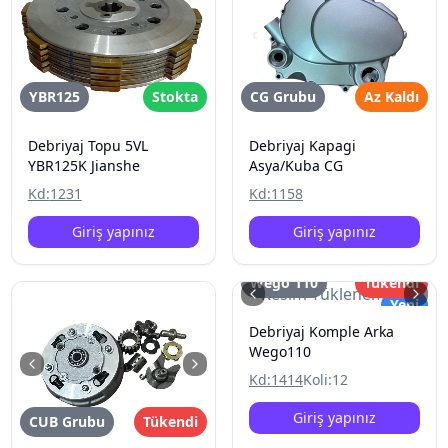
YBR125
Stokta
CG Grubu
Az Kaldı
Debriyaj Topu 5VL
Debriyaj Kapagi
YBR125K Jianshe
Asya/Kuba CG
Kd:
1231
Kd:
1158
Giriş yapınız
Giriş yapınız
Wego 110
Tükendi
Resim Yüklenemedi
Yeni
Debriyaj Komple Arka
Wego110
Kd:
1414
Koli:
12
Giriş yapınız
CUB Grubu
Tükendi