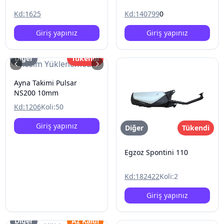
Kd:
1625
Kd:
140799
0
Giriş yapınız
Giriş yapınız
Diğer
Tükendi
Resim Yüklenemedi
Ayna Takimi Pulsar
NS200 10mm
Kd:
1206
Koli:
50
Giriş yapınız
Diğer
Tükendi
Egzoz Spontini 110
Kd:
182422
Koli:
2
Giriş yapınız
Diğer
Az Kaldı