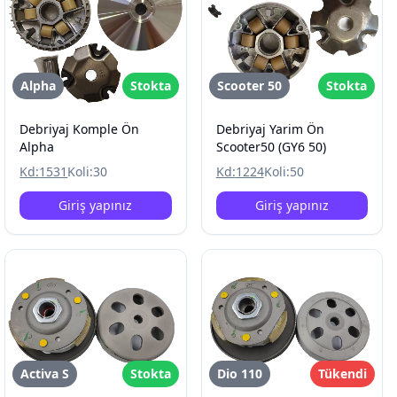
Alpha
Stokta
Scooter 50
Stokta
Debriyaj Komple Ön
Debriyaj Yarim Ön
Alpha
Scooter50 (GY6 50)
Kd:
1531
Koli:
30
Kd:
1224
Koli:
50
Giriş yapınız
Giriş yapınız
Activa S
Stokta
Dio 110
Tükendi