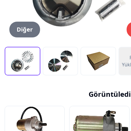
Diğer
Yük
Görüntüledi