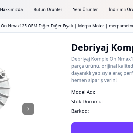
Hakkımızda
Bütün Ürünler
Yeni Ürünler
İndirimli Ür
 Ön Nmax125 OEM Diğer Diğer Fiyatı | Merpa Motor | merpamotor.
Debriyaj Kom
Debriyaj Komple Ön Nmax12
parça ürünü, orijinal kalit
dayanıklı yapısıyla araç perf
hemen sipariş verin!
Model Adı:
Stok Durumu:
Barkod: