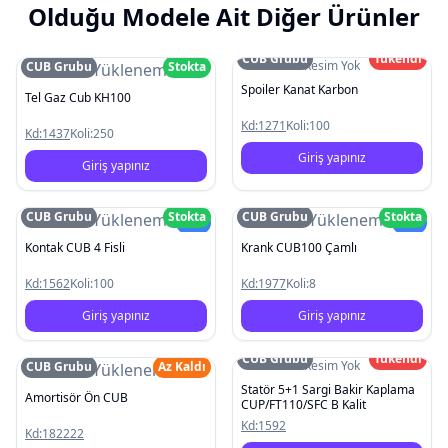
Olduğu Modele Ait Diğer Ürünler
CUB Grubu
Tükendi
Resim Yok
CUB Grubu
Stokta
Resim Yüklenemedi
Spoiler Kanat Karbon
Tel Gaz Cub KH100
Kd:
1271
Koli:
100
Kd:
1437
Koli:
250
Giriş yapınız
Giriş yapınız
CUB Grubu
Stokta
CUB Grubu
Stokta
Resim Yüklenemedi
Resim Yüklenemedi
Yeni
Yeni
Kontak CUB 4 Fisli
Krank CUB100 Çamlı
Kd:
1562
Koli:
100
Kd:
1977
Koli:
8
Giriş yapınız
Giriş yapınız
CUB Grubu
Tükendi
Resim Yok
CUB Grubu
Az Kaldı
Resim Yüklenemedi
Statör 5+1 Sargi Bakir Kaplama
Amortisör Ön CUB
CUP/FT110/SFC B Kalit
Kd:
1592
Kd:
182222