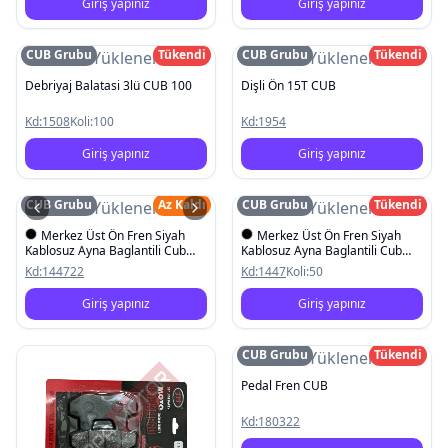
Giriş yapınız
Giriş yapınız
CUB Grubu
Tükendi
CUB Grubu
Tükendi
Resim Yüklenemedi
Resim Yüklenemedi
Debriyaj Balatasi 3lü CUB 100
Dişli Ön 15T CUB
Kd:
1508
Koli:
100
Kd:
1954
Giriş yapınız
Giriş yapınız
CUB Grubu
Az Kaldı
CUB Grubu
Tükendi
Resim Yüklenemedi
Resim Yüklenemedi
Merkez Üst Ön Fren Siyah
Merkez Üst Ön Fren Siyah
Kablosuz Ayna Baglantili Cub
Kablosuz Ayna Baglantili Cub
KH100 Siyah
KH100
Kd:
144722
Kd:
1447
Koli:
50
Giriş yapınız
Giriş yapınız
CUB Grubu
Tükendi
Resim Yüklenemedi
Pedal Fren CUB
Kd:
180322