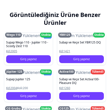
Görüntülediğiniz Ürüne Benzer
Ürünler
Wego 110
Stokta
YBR125
Stokta
Resim Yüklenemedi
Resim Yüklenemedi
Yeni
Supap Wego 110 - Jupiter 110 -
Subap ve Keçe Set YBR125 DQ
Scooty Zest 110
Kd:
2005
Kd:
1421
Giriş yapınız
Giriş yapınız
Jüpiter 125
Stokta
Activa100
Tükendi
Resim Yüklenemedi
Resim Yüklenemedi
Yeni
Supap Jupiter 125
Subap ve Keçe Set Activa100-
Pleasure DQ
Kd:
2004
Koli:
200
Kd:
1260
Giriş yapınız
Giriş yapınız
CG Grubu
Stokta
CG125
Tükendi
Resim Yüklenemedi
Resim Yüklenemedi