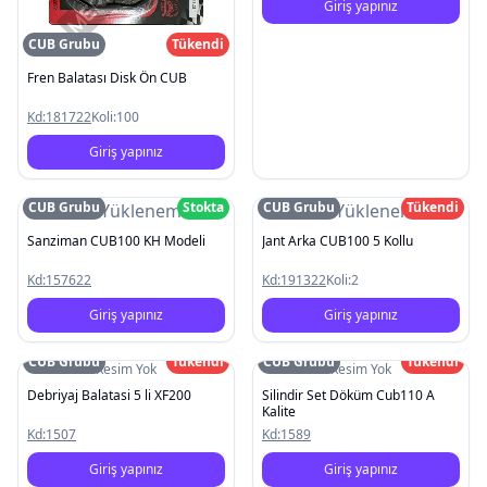
Giriş yapınız
CUB Grubu
Tükendi
Fren Balatası Disk Ön CUB
Kd:
181722
Koli:
100
Giriş yapınız
CUB Grubu
Stokta
CUB Grubu
Tükendi
Resim Yüklenemedi
Resim Yüklenemedi
Sanziman CUB100 KH Modeli
Jant Arka CUB100 5 Kollu
Kd:
157622
Kd:
191322
Koli:
2
Giriş yapınız
Giriş yapınız
CUB Grubu
Tükendi
CUB Grubu
Tükendi
Resim Yok
Resim Yok
Debriyaj Balatasi 5 li XF200
Silindir Set Döküm Cub110 A
Kalite
Kd:
1507
Kd:
1589
Giriş yapınız
Giriş yapınız