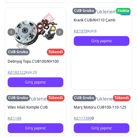
CUB Grubu
Stokta
Resim Yüklenemedi
Yeni
Krank CUB/KH110 Çamlı
Kd:
1979
Koli:
8
Giriş yapınız
CUB Grubu
Tükendi
Debriyaj Topu CUB100/KH100
Kd:
182122
Koli:
20
Giriş yapınız
CUB Grubu
Tükendi
CUB Grubu
Tükendi
Resim Yüklenemedi
Resim Yüklenemedi
Vites Hilali Komple CUB
Marş Motoru CUB100-110-125
Kd:
1149
Kd:
117399
0
Giriş yapınız
Giriş yapınız