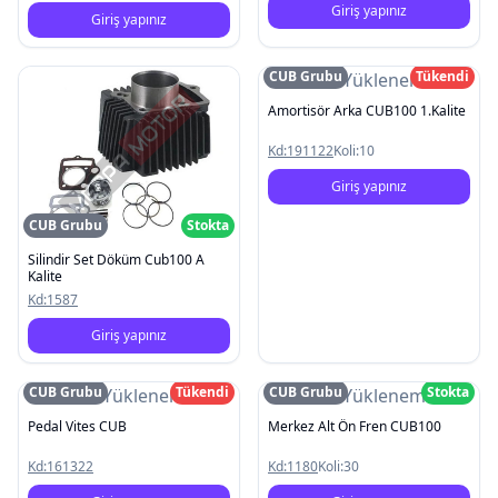
Giriş yapınız
Giriş yapınız
CUB Grubu
Tükendi
Resim Yüklenemedi
Amortisör Arka CUB100 1.Kalite
Kd:
191122
Koli:
10
Giriş yapınız
CUB Grubu
Stokta
Silindir Set Döküm Cub100 A
Kalite
Kd:
1587
Giriş yapınız
CUB Grubu
Tükendi
CUB Grubu
Stokta
Resim Yüklenemedi
Resim Yüklenemedi
Pedal Vites CUB
Merkez Alt Ön Fren CUB100
Kd:
161322
Kd:
1180
Koli:
30