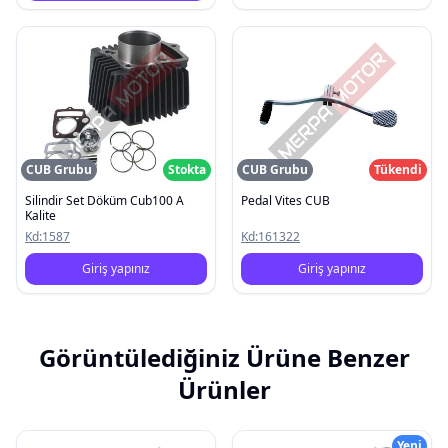
CUB Grubu
Stokta
CUB Grubu
Tükendi
Silindir Set Döküm Cub100 A
Pedal Vites CUB
Kalite
Kd:
1587
Kd:
161322
Giriş yapınız
Giriş yapınız
Görüntülediğiniz Ürüne Benzer
Ürünler
Yeni