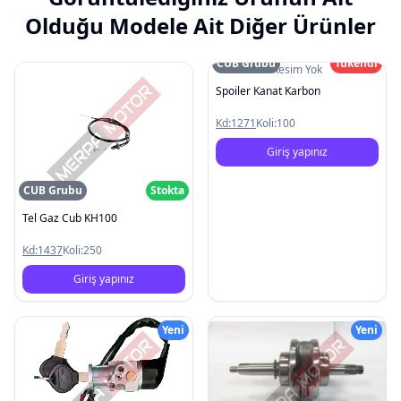
Olduğu Modele Ait Diğer Ürünler
CUB Grubu
Tükendi
Resim Yok
Spoiler Kanat Karbon
Kd:
1271
Koli:
100
Giriş yapınız
CUB Grubu
Stokta
Tel Gaz Cub KH100
Kd:
1437
Koli:
250
Giriş yapınız
Yeni
Yeni