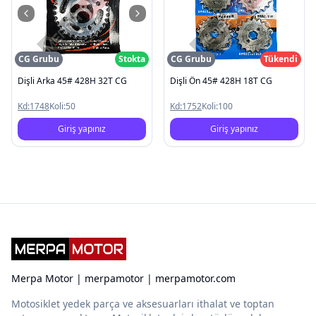
CG Grubu
Stokta
CG Grubu
Tükendi
Dişli Arka 45# 428H 32T CG
Dişli Ön 45# 428H 18T CG
Kd:
1748
Koli:
50
Kd:
1752
Koli:
100
Giriş yapınız
Giriş yapınız
Merpa Motor | merpamotor | merpamotor.com
Motosiklet yedek parça ve aksesuarları ithalat ve toptan