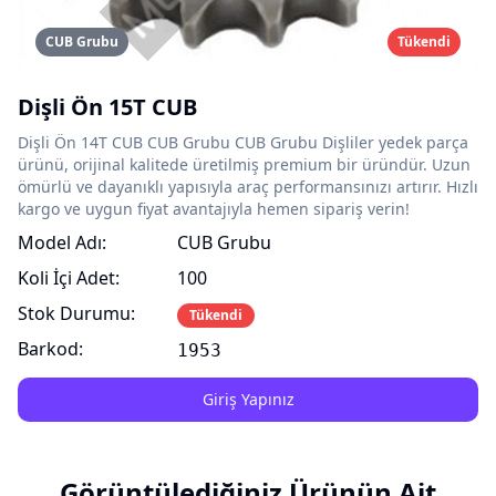
CUB Grubu
Tükendi
Dişli Ön 15T CUB
Dişli Ön 14T CUB CUB Grubu CUB Grubu Dişliler yedek parça
ürünü, orijinal kalitede üretilmiş premium bir üründür. Uzun
ömürlü ve dayanıklı yapısıyla araç performansınızı artırır. Hızlı
kargo ve uygun fiyat avantajıyla hemen sipariş verin!
Model Adı:
CUB Grubu
Koli İçi Adet:
100
Stok Durumu:
Tükendi
Barkod:
1953
Giriş Yapınız
Görüntülediğiniz Ürünün Ait