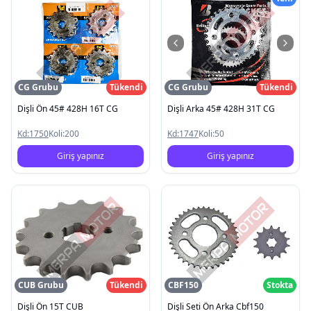
CG Grubu
Tükendi
CG Grubu
Tükendi
Dişli Ön 45# 428H 16T CG
Dişli Arka 45# 428H 31T CG
Kd:
1750
Koli:
200
Kd:
1747
Koli:
50
Giriş yapınız
Giriş yapınız
CUB Grubu
Tükendi
CBF150
Stokta
Dişli Ön 15T CUB
Dişli Seti Ön Arka Cbf150