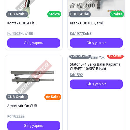
CUB Grubu
Stokta
CUB Grubu
Stokta
Kontak CUB 4 Fisli
Krank CUB100 Çamlı
Kd:
1562
Koli:
100
Kd:
1977
Koli:
8
Giriş yapınız
Giriş yapınız
CUB Grubu
Tükendi
Resim Yok
Statör 5+1 Sargi Bakir Kaplama
CUP/FT110/SFC B Kalit
Kd:
1592
Giriş yapınız
CUB Grubu
Az Kaldı
Amortisör Ön CUB
Kd:
182222
Giriş yapınız