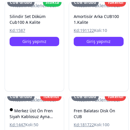
CUB Grubu
Stokta
CUB Grubu
Tükendi
Resim Yüklenemedi
Resim Yüklenemedi
Silindir Set Döküm
Amortisör Arka CUB100
Cub100 A Kalite
1.Kalite
Kd:
1587
Kd:
191122
Koli:
10
Giriş yapınız
Giriş yapınız
CUB Grubu
Tükendi
CUB Grubu
Tükendi
Resim Yüklenemedi
Resim Yüklenemedi
Merkez Üst Ön Fren
Fren Balatası Disk Ön
Siyah Kablosuz Ayna
CUB
Baglantili Cub KH100
Kd:
1447
Koli:
50
Kd:
181722
Koli:
100