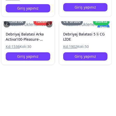
Giriş yapınız
Giriş yapınız
Activa100
Tükendi
CG Grubu
Stokta
Resim Yüklenemedi
Resim Yüklenemedi
Yeni
Debriyaj Balatasi Arka
Debriyaj Balatasi 5 li CG
Activa100-Pleasure-
LİDE
Speacial-Alpha-TVS90
Kd:
1536
Koli:
30
Kd:
1902
Koli:
50
Giriş yapınız
Giriş yapınız