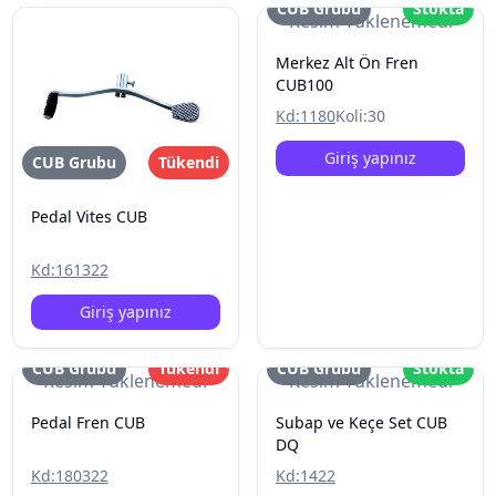
CUB Grubu
Stokta
Resim Yüklenemedi
Merkez Alt Ön Fren
CUB100
Kd:
1180
Koli:
30
Giriş yapınız
CUB Grubu
Tükendi
Pedal Vites CUB
Kd:
161322
Giriş yapınız
CUB Grubu
Tükendi
CUB Grubu
Stokta
Resim Yüklenemedi
Resim Yüklenemedi
Pedal Fren CUB
Subap ve Keçe Set CUB
DQ
Kd:
180322
Kd:
1422