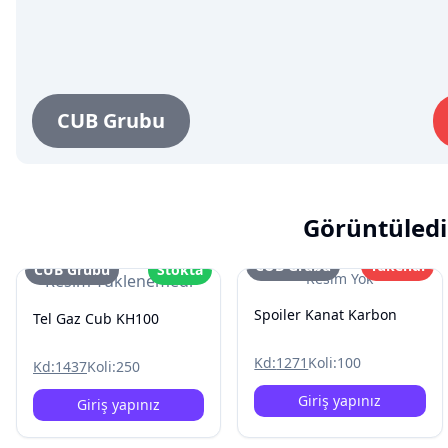
CUB Grubu
Görüntüledi
CUB Grubu
Tükendi
CUB Grubu
Stokta
Resim Yok
Resim Yüklenemedi
Spoiler Kanat Karbon
Tel Gaz Cub KH100
Kd:
1271
Koli:
100
Kd:
1437
Koli:
250
Giriş yapınız
Giriş yapınız