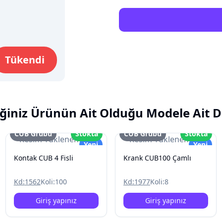
Tükendi
ğiniz Ürünün Ait Olduğu Modele Ait D
CUB Grubu
Stokta
CUB Grubu
Stokta
Resim Yüklenemedi
Resim Yüklenemedi
Yeni
Yeni
Kontak CUB 4 Fisli
Krank CUB100 Çamlı
Kd:
1562
Koli:
100
Kd:
1977
Koli:
8
Giriş yapınız
Giriş yapınız