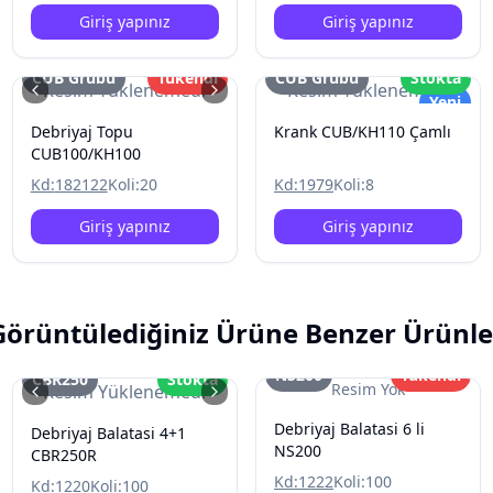
Giriş yapınız
Giriş yapınız
CUB Grubu
Tükendi
CUB Grubu
Stokta
Resim Yüklenemedi
Resim Yüklenemedi
Yeni
Debriyaj Topu
Krank CUB/KH110 Çamlı
CUB100/KH100
Kd:
182122
Koli:
20
Kd:
1979
Koli:
8
Giriş yapınız
Giriş yapınız
Görüntülediğiniz Ürüne Benzer Ürünle
NS200
Tükendi
CBR250
Stokta
Resim Yok
Resim Yüklenemedi
Debriyaj Balatasi 6 li
Debriyaj Balatasi 4+1
NS200
CBR250R
Kd:
1222
Koli:
100
Kd:
1220
Koli:
100