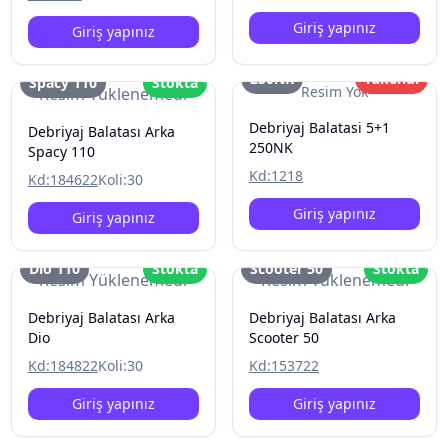
Giriş yapınız
Giriş yapınız
250NK
Tükendi
Spacy 110
Stokta
Resim Yok
Resim Yüklenemedi
Debriyaj Balatasi 5+1
Debriyaj Balatası Arka
250NK
Spacy 110
Kd:
1218
Kd:
184622
Koli:
30
Giriş yapınız
Giriş yapınız
Dio 110
Stokta
Scooter 50
Stokta
Resim Yüklenemedi
Resim Yüklenemedi
Debriyaj Balatası Arka
Debriyaj Balatası Arka
Dio
Scooter 50
Kd:
184822
Koli:
30
Kd:
153722
Giriş yapınız
Giriş yapınız