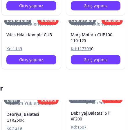
Giriş yapınız
Giriş yapınız
CUB Grubu
Tükendi
CUB Grubu
Tükendi
Resim Yüklenemedi
Resim Yüklenemedi
Vites Hilali Komple CUB
Marş Motoru CUB100-
110-125
Kd:
1149
Kd:
117399
0
Giriş yapınız
Giriş yapınız
r
CUB Grubu
Tükendi
Diğer
Tükendi
Resim Yok
Resim Yüklenemedi
Debriyaj Balatasi 5 li
Debriyaj Balatasi
XF200
GTR250R
Kd:
1507
Kd:
1219