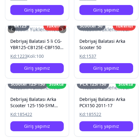
Giriş yapınız
Giriş yapınız
YBR125
Tükendi
Scooter 50
Tükendi
Resim Yüklenemedi
Resim Yüklenemedi
Debriyaj Balatasi 5 li CG-
Debriyaj Balatasi Arka
YBR125-CB125E-CBF150-
Scooter 50
Titan125
Kd:
1223
Koli:
100
Kd:
1537
Giriş yapınız
Giriş yapınız
Scooter 125-150
Stokta
PCX 125/150
Stokta
Resim Yüklenemedi
Resim Yüklenemedi
Debriyaj Balatası Arka
Debriyaj Balatası Arka
Scooter 125-150-SYM
PCX150 2011-17
Fıddle II LINHAI 200 ATV
Kd:
185422
Kd:
185522
Giriş yapınız
Giriş yapınız