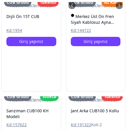
CUB Grubu
Tükendi
CUB Grubu
Az Kaldı
Resim Yüklenemedi
Resim Yüklenemedi
Dişli Ön 15T CUB
Merkez Üst Ön Fren
Siyah Kablosuz Ayna
Baglantili Cub KH100
Kd:
1954
Kd:
144722
Siyah
Giriş yapınız
Giriş yapınız
CUB Grubu
Stokta
CUB Grubu
Tükendi
Resim Yüklenemedi
Resim Yüklenemedi
Sanziman CUB100 KH
Jant Arka CUB100 5 Kollu
Modeli
Kd:
157622
Kd:
191322
Koli:
2