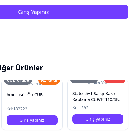
Giriş Yapınız
iğer Ürünler
CUB Grubu
Tükendi
CUB Grubu
Az Kaldı
Resim Yok
Resim Yüklenemedi
Statör 5+1 Sargi Bakir
Amortisör Ön CUB
Kaplama CUP/FT110/SFC
B Kalit
Kd:
1592
Kd:
182222
Giriş yapınız
Giriş yapınız