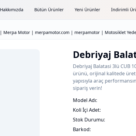
Hakkımızda
Bütün Ürünler
Yeni Ürünler
İndirimli Ür
 | Merpa Motor | merpamotor.com | merpamotor | Motosiklet Yede
Debriyaj Bala
Debriyaj Balatasi 3lü CUB 
ürünü, orijinal kalitede ür
yapısıyla araç performansını
sipariş verin!
Model Adı:
Koli İçi Adet:
Stok Durumu:
Barkod: