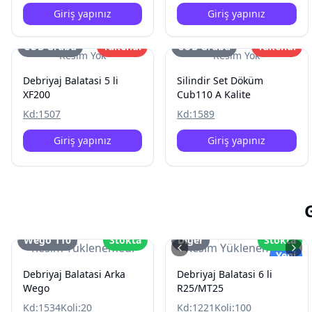
Giriş yapınız
Giriş yapınız
CUB Grubu
Tükendi
CUB Grubu
Tükendi
Resim Yok
Resim Yok
Debriyaj Balatasi 5 li
Silindir Set Döküm
XF200
Cub110 A Kalite
Kd:
1507
Kd:
1589
Giriş yapınız
Giriş yapınız
Wego 110
Stokta
Diğer
Stokta
Resim Yüklenemedi
Resim Yüklenemedi
Yeni
Debriyaj Balatasi Arka
Debriyaj Balatasi 6 li
Wego
R25/MT25
Kd:
1534
Koli:
20
Kd:
1221
Koli:
100