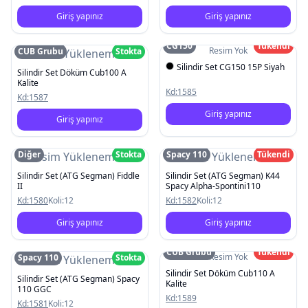
Giriş yapınız
Giriş yapınız
CG150
Tükendi
Resim Yok
CUB Grubu
Stokta
Resim Yüklenemedi
Silindir Set CG150 15P Siyah
Silindir Set Döküm Cub100 A
Kalite
Kd:
1585
Kd:
1587
Giriş yapınız
Giriş yapınız
Diğer
Stokta
Spacy 110
Tükendi
Resim Yüklenemedi
Resim Yüklenemedi
Silindir Set (ATG Segman) Fiddle
Silindir Set (ATG Segman) K44
II
Spacy Alpha-Spontini110
Kd:
1580
Koli:
12
Kd:
1582
Koli:
12
Giriş yapınız
Giriş yapınız
CUB Grubu
Tükendi
Resim Yok
Spacy 110
Stokta
Resim Yüklenemedi
Silindir Set Döküm Cub110 A
Silindir Set (ATG Segman) Spacy
Kalite
110 GGC
Kd:
1589
Kd:
1581
Koli:
12