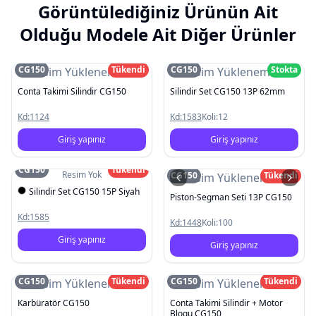
Görüntülediğiniz Ürünün Ait
Olduğu Modele Ait Diğer Ürünler
CG150
Tükendi
CG150
Stokta
Resim Yüklenemedi
Resim Yüklenemedi
Conta Takimi Silindir CG150
Silindir Set CG150 13P 62mm
Kd:
1124
Kd:
1583
Koli:
12
Giriş yapınız
Giriş yapınız
CG150
Tükendi
Resim Yok
CG150
Tükendi
Resim Yüklenemedi
Silindir Set CG150 15P Siyah
Piston-Segman Seti 13P CG150
Kd:
1585
Kd:
1448
Koli:
100
Giriş yapınız
Giriş yapınız
CG150
Tükendi
CG150
Tükendi
Resim Yüklenemedi
Resim Yüklenemedi
Karbüratör CG150
Conta Takimi Silindir + Motor
Blogu CG150