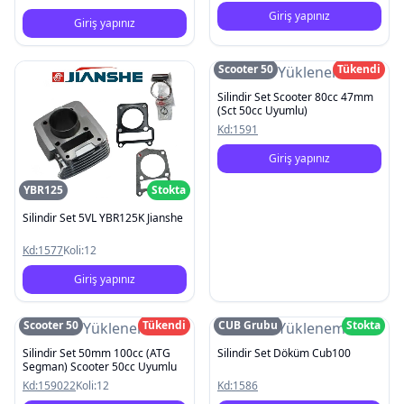
Giriş yapınız
Giriş yapınız
Scooter 50
Tükendi
Resim Yüklenemedi
Silindir Set Scooter 80cc 47mm
(Sct 50cc Uyumlu)
Kd:
1591
Giriş yapınız
YBR125
Stokta
Silindir Set 5VL YBR125K Jianshe
Kd:
1577
Koli:
12
Giriş yapınız
Scooter 50
Tükendi
CUB Grubu
Stokta
Resim Yüklenemedi
Resim Yüklenemedi
Silindir Set 50mm 100cc (ATG
Silindir Set Döküm Cub100
Segman) Scooter 50cc Uyumlu
Kd:
159022
Koli:
12
Kd:
1586