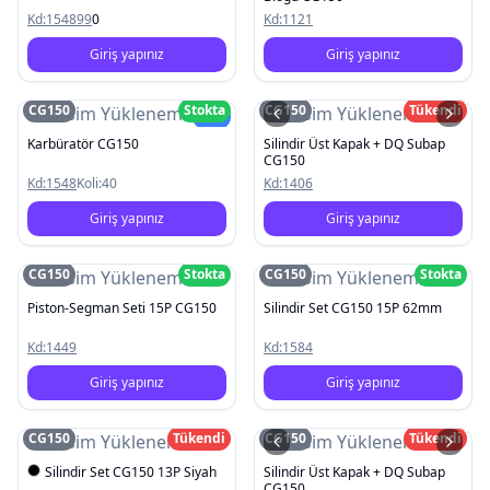
Kd:
154899
0
Kd:
1121
Giriş yapınız
Giriş yapınız
CG150
Stokta
CG150
Tükendi
Resim Yüklenemedi
Resim Yüklenemedi
Yeni
Karbüratör CG150
Silindir Üst Kapak + DQ Subap
CG150
Kd:
1548
Koli:
40
Kd:
1406
Giriş yapınız
Giriş yapınız
CG150
Stokta
CG150
Stokta
Resim Yüklenemedi
Resim Yüklenemedi
Piston-Segman Seti 15P CG150
Silindir Set CG150 15P 62mm
Kd:
1449
Kd:
1584
Giriş yapınız
Giriş yapınız
CG150
Tükendi
CG150
Tükendi
Resim Yüklenemedi
Resim Yüklenemedi
Silindir Set CG150 13P Siyah
Silindir Üst Kapak + DQ Subap
CG150