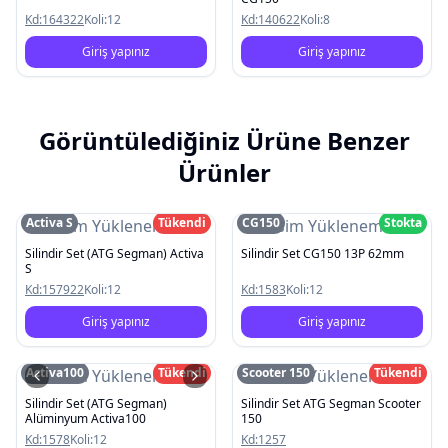
Kd:
164322
Koli:
12
Kd:
140622
Koli:
8
Giriş yapınız
Giriş yapınız
Görüntülediğiniz Ürüne Benzer
Ürünler
Activa S
Tükendi
CG150
Stokta
Resim Yüklenemedi
Resim Yüklenemedi
Silindir Set (ATG Segman) Activa
Silindir Set CG150 13P 62mm
S
Kd:
157922
Koli:
12
Kd:
1583
Koli:
12
Giriş yapınız
Giriş yapınız
Activa100
Tükendi
Scooter 150
Tükendi
Resim Yüklenemedi
Resim Yüklenemedi
Silindir Set (ATG Segman)
Silindir Set ATG Segman Scooter
Alüminyum Activa100
150
Kd:
1578
Koli:
12
Kd:
1257