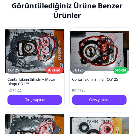
Görüntülediğiniz Ürüne Benzer
Ürünler
CG125
Tükendi
CG125
Stokta
Conta Takimi Silindir + Motor
Conta Takimi Silindir CG125
Blogu CG125
Kd:
1122
Kd:
1123
Giriş yapınız
Giriş yapınız