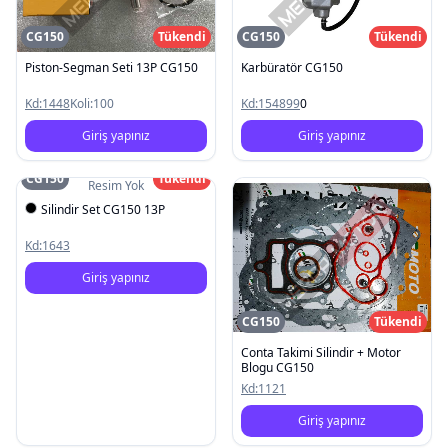
CG150
Tükendi
CG150
Tükendi
Piston-Segman Seti 13P CG150
Karbüratör CG150
Kd:
1448
Koli:
100
Kd:
154899
0
Giriş yapınız
Giriş yapınız
CG150
Tükendi
Resim Yok
Silindir Set CG150 13P
Kd:
1643
Giriş yapınız
CG150
Tükendi
Conta Takimi Silindir + Motor
Blogu CG150
Kd:
1121
Giriş yapınız