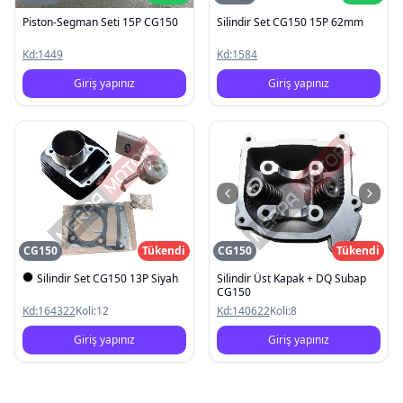
Piston-Segman Seti 15P CG150
Silindir Set CG150 15P 62mm
Kd:
1449
Kd:
1584
Giriş yapınız
Giriş yapınız
CG150
Tükendi
CG150
Tükendi
Silindir Set CG150 13P Siyah
Silindir Üst Kapak + DQ Subap
CG150
Kd:
164322
Koli:
12
Kd:
140622
Koli:
8
Giriş yapınız
Giriş yapınız