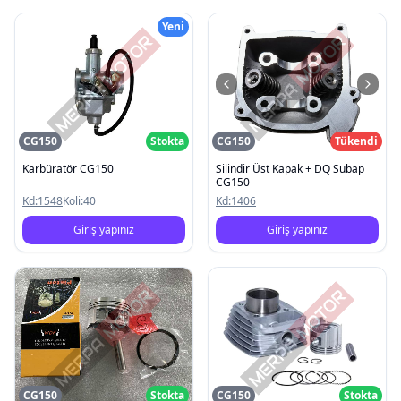
Yeni
CG150
Stokta
CG150
Tükendi
Karbüratör CG150
Silindir Üst Kapak + DQ Subap
CG150
Kd:
1548
Koli:
40
Kd:
1406
Giriş yapınız
Giriş yapınız
CG150
Stokta
CG150
Stokta