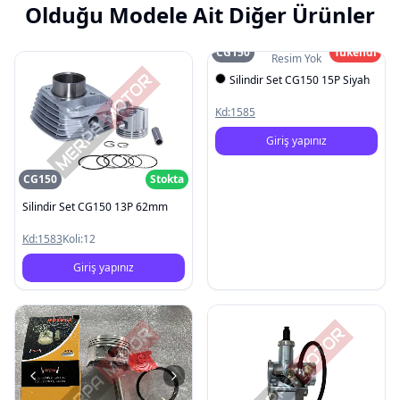
Olduğu Modele Ait Diğer Ürünler
CG150
Tükendi
Resim Yok
Silindir Set CG150 15P Siyah
Kd:
1585
Giriş yapınız
CG150
Stokta
Silindir Set CG150 13P 62mm
Kd:
1583
Koli:
12
Giriş yapınız