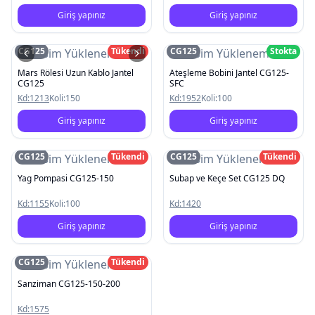
Giriş yapınız
Giriş yapınız
CG125
Tükendi
CG125
Stokta
Resim Yüklenemedi
Resim Yüklenemedi
Mars Rölesi Uzun Kablo Jantel
Ateşleme Bobini Jantel CG125-
CG125
SFC
Kd:
1213
Koli:
150
Kd:
1952
Koli:
100
Giriş yapınız
Giriş yapınız
CG125
Tükendi
CG125
Tükendi
Resim Yüklenemedi
Resim Yüklenemedi
Yag Pompasi CG125-150
Subap ve Keçe Set CG125 DQ
Kd:
1155
Koli:
100
Kd:
1420
Giriş yapınız
Giriş yapınız
CG125
Tükendi
Resim Yüklenemedi
Sanziman CG125-150-200
Kd:
1575