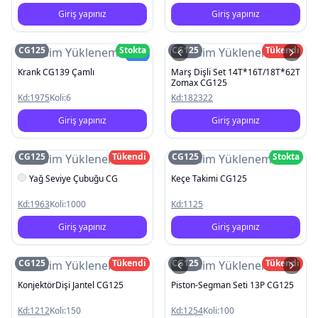
Giriş yapınız
Giriş yapınız
CG125
Stokta
CG125
Tükendi
Resim Yüklenemedi
Resim Yüklenemedi
Yeni
Krank CG139 Çamlı
Marş Dişli Set 14T*16T/18T*62T
Zomax CG125
Kd:
1975
Koli:
6
Kd:
182322
Giriş yapınız
Giriş yapınız
CG125
Tükendi
CG125
Stokta
Resim Yüklenemedi
Resim Yüklenemedi
Yağ Seviye Çubuğu CG
Keçe Takimi CG125
Kd:
1963
Koli:
1000
Kd:
1125
Giriş yapınız
Giriş yapınız
CG125
Tükendi
CG125
Tükendi
Resim Yüklenemedi
Resim Yüklenemedi
KonjektörDişi Jantel CG125
Piston-Segman Seti 13P CG125
Kd:
1212
Koli:
150
Kd:
1254
Koli:
100