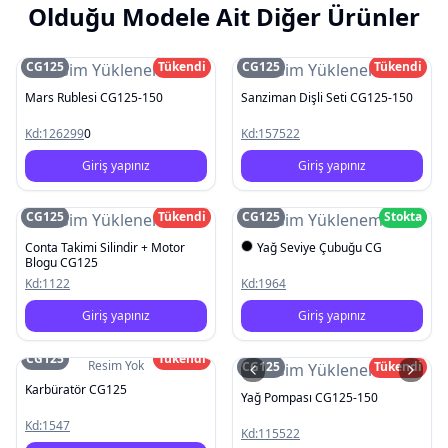
Olduğu Modele Ait Diğer Ürünler
CG125
Tükendi
CG125
Tükendi
Resim Yüklenemedi
Resim Yüklenemedi
Mars Rublesi CG125-150
Sanziman Dişli Seti CG125-150
Kd:
126299
0
Kd:
157522
Giriş yapınız
Giriş yapınız
CG125
Tükendi
CG125
Stokta
Resim Yüklenemedi
Resim Yüklenemedi
Conta Takimi Silindir + Motor
Yağ Seviye Çubuğu CG
Blogu CG125
Kd:
1122
Kd:
1964
Giriş yapınız
Giriş yapınız
CG125
Tükendi
Resim Yok
CG125
Tükendi
Resim Yüklenemedi
Karbüratör CG125
Yağ Pompası CG125-150
Kd:
1547
Kd:
115522