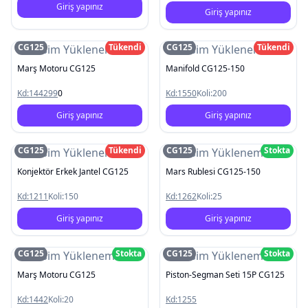
Giriş yapınız
Giriş yapınız
CG125
Tükendi
CG125
Tükendi
Resim Yüklenemedi
Resim Yüklenemedi
Marş Motoru CG125
Manifold CG125-150
Kd:
144299
0
Kd:
1550
Koli:
200
Giriş yapınız
Giriş yapınız
CG125
Tükendi
CG125
Stokta
Resim Yüklenemedi
Resim Yüklenemedi
Konjektör Erkek Jantel CG125
Mars Rublesi CG125-150
Kd:
1211
Koli:
150
Kd:
1262
Koli:
25
Giriş yapınız
Giriş yapınız
CG125
Stokta
CG125
Stokta
Resim Yüklenemedi
Resim Yüklenemedi
Marş Motoru CG125
Piston-Segman Seti 15P CG125
Kd:
1442
Koli:
20
Kd:
1255