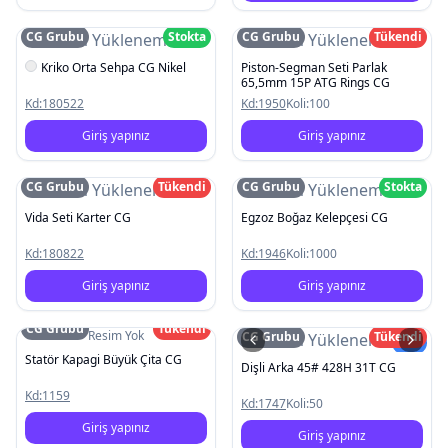
CG Grubu
Stokta
CG Grubu
Tükendi
Resim Yüklenemedi
Resim Yüklenemedi
Kriko Orta Sehpa CG Nikel
Piston-Segman Seti Parlak
65,5mm 15P ATG Rings CG
Kd:
180522
Kd:
1950
Koli:
100
Giriş yapınız
Giriş yapınız
CG Grubu
Tükendi
CG Grubu
Stokta
Resim Yüklenemedi
Resim Yüklenemedi
Vida Seti Karter CG
Egzoz Boğaz Kelepçesi CG
Kd:
180822
Kd:
1946
Koli:
1000
Giriş yapınız
Giriş yapınız
CG Grubu
Tükendi
Resim Yok
CG Grubu
Tükendi
Resim Yüklenemedi
Yeni
Statör Kapagi Büyük Çita CG
Dişli Arka 45# 428H 31T CG
Kd:
1159
Kd:
1747
Koli:
50
Giriş yapınız
Giriş yapınız