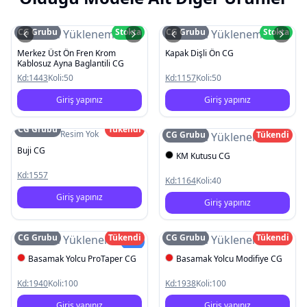
CG Grubu
Stokta
CG Grubu
Stokta
Resim Yüklenemedi
Resim Yüklenemedi
Merkez Üst Ön Fren Krom
Kapak Dişli Ön CG
Kablosuz Ayna Baglantili CG
Kd:
1443
Koli:
50
Kd:
1157
Koli:
50
Giriş yapınız
Giriş yapınız
CG Grubu
Tükendi
Resim Yok
CG Grubu
Tükendi
Resim Yüklenemedi
Buji CG
KM Kutusu CG
Kd:
1557
Kd:
1164
Koli:
40
Giriş yapınız
Giriş yapınız
CG Grubu
Tükendi
CG Grubu
Tükendi
Resim Yüklenemedi
Resim Yüklenemedi
Yeni
Basamak Yolcu ProTaper CG
Basamak Yolcu Modifiye CG
Kd:
1940
Koli:
100
Kd:
1938
Koli:
100
Giriş yapınız
Giriş yapınız