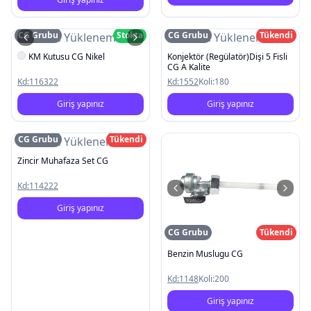
CG Grubu
Stokta
CG Grubu
Tükendi
Resim Yüklenemedi
Resim Yüklenemedi
KM Kutusu CG Nikel
Konjektör (Regülatör)Dişi 5 Fisli
CG A Kalite
Kd:
116322
Kd:
1552
Koli:
180
Giriş yapınız
Giriş yapınız
CG Grubu
Tükendi
Resim Yüklenemedi
Zincir Muhafaza Set CG
Kd:
114222
Giriş yapınız
CG Grubu
Tükendi
Benzin Muslugu CG
Kd:
1148
Koli:
200
Giriş yapınız