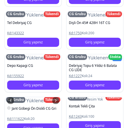
CG Grubu
Tükendi
CG Grubu
Tükendi
Resim Yüklenemedi
Resim Yüklenemedi
Tel Debriyaj CG
Dişli Ön 45# 428H 16T CG
Kd:
143322
Kd:
1750
Koli:
200
Giriş yapınız
Giriş yapınız
CG Grubu
Tükendi
CG Grubu
Stokta
Resim Yüklenemedi
Resim Yüklenemedi
Yeni
Depo Kapagi CG
Debriyaj Topu 6 Yıldız 6 Balata
CG LİDE
Kd:
155922
Kd:
1227
Koli:
24
Giriş yapınız
Giriş yapınız
CG Grubu
Tükendi
Resim Yok
CG Grubu
Tükendi
Resim Yüklenemedi
Kontak Tekli Çita
Jant Göbegi Ön Diskli CG Gri
Kd:
1243
Koli:
100
Kd:
111622
Koli:
20
Giriş yapınız
Giriş yapınız