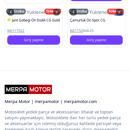
CG Grubu
Tükendi
CG Grubu
Tükendi
Resim Yüklenemedi
Resim Yüklenemedi
Yeni
Jant Göbegi Ön Diskli CG Gold
Çamurluk Ön Spor CG
Kd:
111522
Kd:
1152
Koli:
25
Giriş yapınız
Giriş yapınız
Merpa Motor | merpamotor | merpamotor.com
Motosiklet yedek parça ve aksesuarları ithalat ve toptan
satışını yapmaktayız. Motosiklete dair her türlü yedek parça
ve aksesuarlar için istemiş olduğunuz kalitede persiyel veya
konteyner bazlı kapıya teslim siparişler alınır. merpamotor